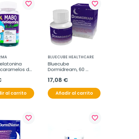
favorite_border
favorite_border
RMA
BLUECUBE HEALTHCARE
latonina 
Bluecube 
 caramelos de 
Dormidream, 60 
cápsulas
€
17,08 €
ir al carrito
Añadir al carrito
favorite_border
favorite_border