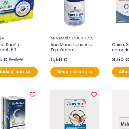
EA
ANA MARÍA LAJUSTICIA
ea Sueño 
Ana María Lajusticia 
Oniria, 3
act, 60 
Triptófano 
comprim
rimidos
Melatonina + 
6 €
11,50 €
8,50 
19,95 €
Magnesio y Vit B6, 60 
comprimidos.
adir al carrito
Añadir al carrito
Añad
favorite_border
favorite_border