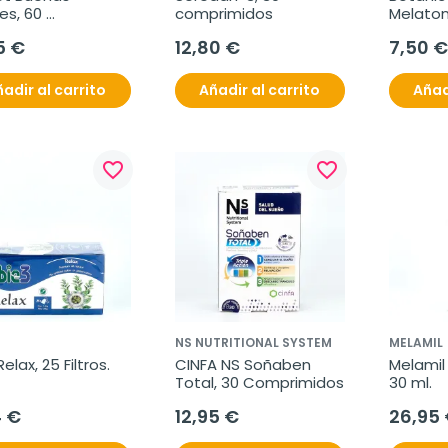
s, 60 
comprimidos
Melatoni
rimidos
comprim
5 €
12,80 €
7,50 €
adir al carrito
Añadir al carrito
Añad
favorite_border
favorite_border
NS NUTRITIONAL SYSTEM
MELAMIL
elax, 25 Filtros.
CINFA NS Soñaben 
Melamil 
Total, 30 Comprimidos
30 ml.
4 €
12,95 €
26,95