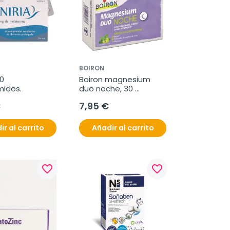
BOIRON
0 
Boiron magnesium 
idos.
duo noche, 30 
cápsulas
€
7,95 €
ir al carrito
Añadir al carrito
favorite_border
favorite_border