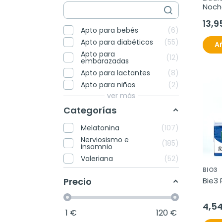
Noche
comp
13,9
Apto para bebés
6
Apto para diabéticos
55
Añ
Apto para
12
embarazadas
Apto para lactantes
8
Apto para niños
2
ver más
Categorías
Melatonina
107
Nerviosismo e
185
insomnio
Valeriana
52
BIO3
Precio
Bie3 R
4,5
1
€
120
€