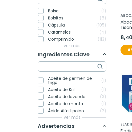
Bolsa
1
ABOC
Bolsitas
8
Aboca
Cápsula
105
Tisan
Caramelos
4
8,4
Comprimido
113
ver más
Añ
Ingredientes Clave
Aceite de germen de
1
trigo
Aceite de Krill
1
Aceite de lavanda
3
Aceite de menta
1
Ácido Alfa Lipoico
2
ver más
ELADI
Advertencias
Eladi