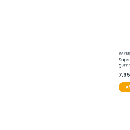
BAYE
Supra
gum
7,95
Añ