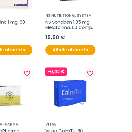
NS NUTRITIONAL SYSTEM
nc 1 mg, 60 
NS Soñaben 1,85 mg 
Melatonina, 60 Comp.
15,50 €
ir al carrito
Añadir al carrito
-0,42 €
favorite_border
favorite_border
CAPHARMA
VITAE
aPharma 
Vitae CalmTu, 60 