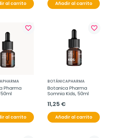
ir al carrito
Añadir al carrito
favorite_border
favorite_border
CAPHARMA
BOTÁNICAPHARMA
a Pharma 
Botanica Pharma 
 50ml
Somnia Kids, 50ml
11,25 €
ir al carrito
Añadir al carrito