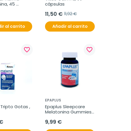
na, 45 
cápsulas
idos.
11,50 €
11,92 €
ir al carrito
Añadir al carrito
favorite_border
favorite_border
EPAPLUS
Tripto Gotas , 
Epaplus Sleepcare 
Melatonina Gummies 
Plus, 50 gummies
 €
9,99 €