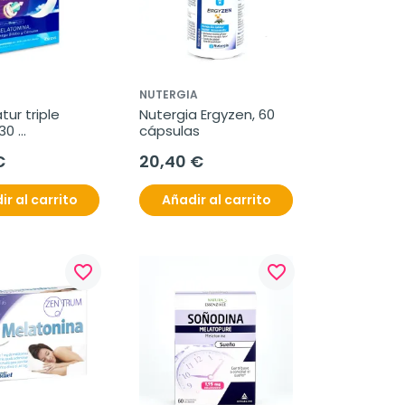
NUTERGIA
ur triple 
Nutergia Ergyzen, 60 
30 
cápsulas
midos
€
20,40 €
ir al carrito
Añadir al carrito
favorite_border
favorite_border