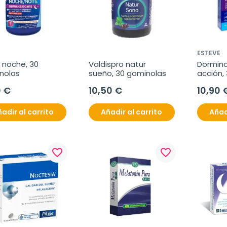
ESTEVE
 noche, 30 
Valdispro natur 
Dorminat
nolas
sueño, 30 gominolas
acción, 
compri
0 €
10,50 €
10,90 
adir al carrito
Añadir al carrito
Añad
favorite_border
favorite_border