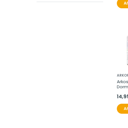
Añ
ARKO
Arkos
Dorm
gomi
14,9
Añ