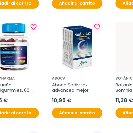
adir al carrito
Añadir al carrito
Añad
favorite_border
favorite_border
PHARMA
ABOCA
BOTÁNI
ueño 
Aboca Sedivitax 
Botanic
igummies, 60 
advanced mejor 
Somnia
nolas sin azúcar
sueño, 30 cápsulas
5 €
10,95 €
11,38 €
adir al carrito
Añadir al carrito
Añad