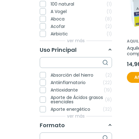
100 natural
1
A Vogel
1
Aboca
8
Acofar
2
Airbiotic
1
ver más
AQUIL
Aquil
Uso Principal
comp
comp
14,9
Absorción del hierro
2
Añ
Antiinflamatorio
22
Antioxidante
19
Aporte de Ácidos grasos
8
esenciales
Aporte energético
32
ver más
Formato