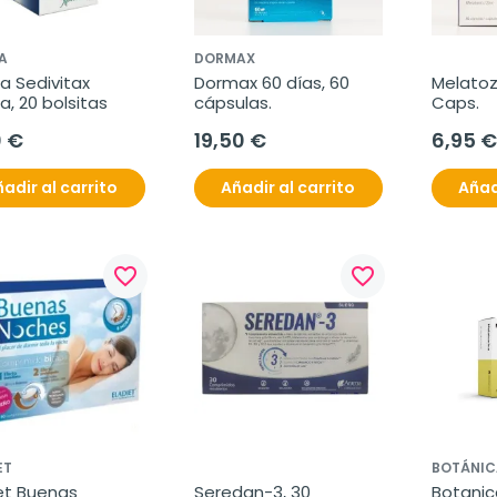
A
DORMAX
 Sedivitax 
Dormax 60 días, 60 
Melatozi
a, 20 bolsitas
cápsulas.
Caps.
0 €
19,50 €
6,95 €
adir al carrito
Añadir al carrito
Añad
favorite_border
favorite_border
ET
BOTÁNI
et Buenas 
Seredan-3, 30 
Botanic