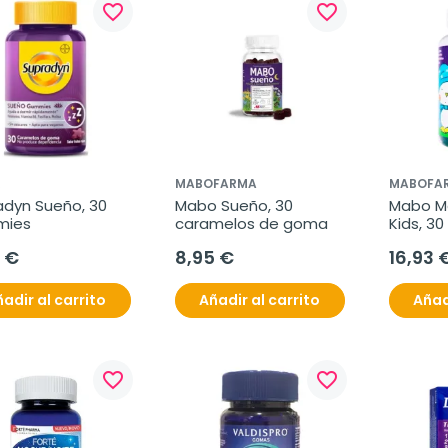
favorite_border
favorite_border
R
MABOFARMA
MABOFA
dyn Sueño, 30 
Mabo Sueño, 30 
Mabo Me
mies
caramelos de goma
Kids, 30
goma
 €
8,95 €
16,93 
adir al carrito
Añadir al carrito
Añad
favorite_border
favorite_border