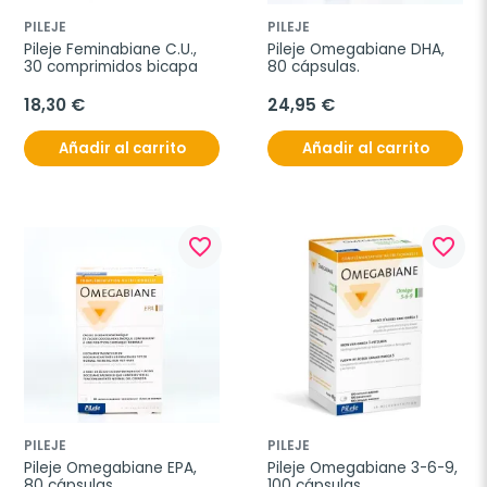
PILEJE
PILEJE
Pileje Feminabiane C.U., 
Pileje Omegabiane DHA, 
30 comprimidos bicapa
80 cápsulas.
18,30 €
24,95 €
Añadir al carrito
Añadir al carrito
favorite_border
favorite_border
PILEJE
PILEJE
Pileje Omegabiane EPA, 
Pileje Omegabiane 3-6-9, 
80 cápsulas.
100 cápsulas.