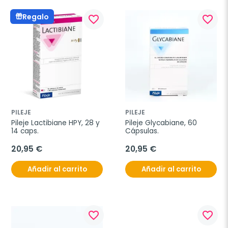
Regalo
favorite_border
favorite_border
PILEJE
PILEJE
Pileje Lactibiane HPY, 28 y 
Pileje Glycabiane, 60 
14 caps.
Cápsulas.
20,95 €
20,95 €
Añadir al carrito
Añadir al carrito
favorite_border
favorite_border