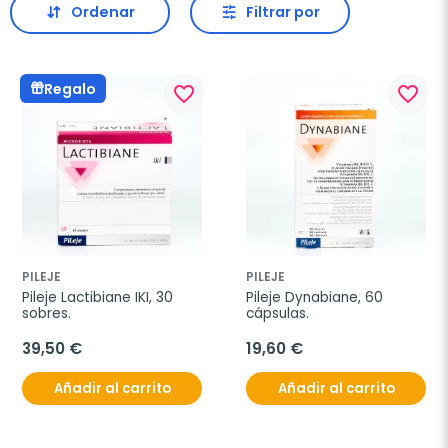
Ordenar
Filtrar por
Regalo
favorite_border
favorite_border
PILEJE
PILEJE
Pileje Lactibiane IKI, 30 
Pileje Dynabiane, 60 
sobres.
cápsulas.
39,50 €
19,60 €
Añadir al carrito
Añadir al carrito