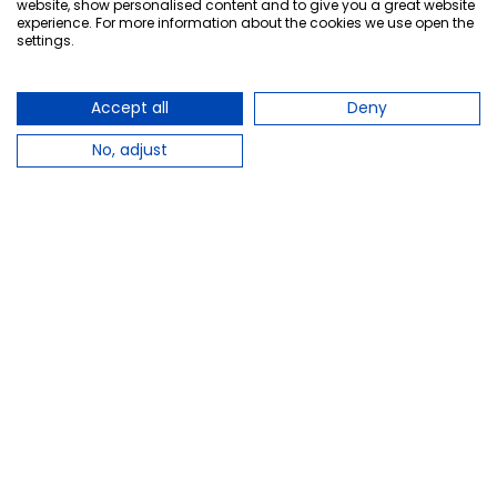
website, show personalised content and to give you a great website
cápsulas.
mg, 60 Comprimidos.
experience. For more information about the cookies we use open the
settings.
28,95 €
11,50 €
Añadir al carrito
Añadir al carrito
Accept all
Deny
No, adjust
Regalo
favorite_border
favorite_border
PILEJE
PILEJE
Pileje Digebiane Rfx, 20 
Pileje Melioran, 90 
Comprimidos Masticables.
comprimidos.
8,80 €
22,60 €