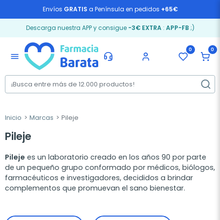
Envíos
GRATIS
a Península en pedidos
+65€
Descarga nuestra APP y consigue
-3€ EXTRA
:
APP-FB
;)
0
0
menu
Inicio
Marcas
Pileje
Pileje
Pileje
es un laboratorio creado en los años 90 por parte
de un pequeño grupo conformado por médicos, biólogos,
farmacéuticos e investigadores, decididos a brindar
complementos que promuevan el sano bienestar.