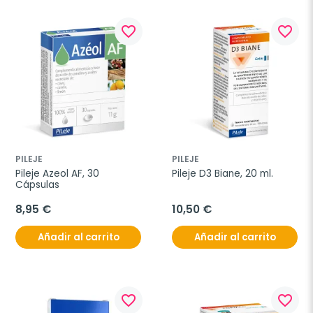
favorite_border
favorite_border
PILEJE
PILEJE
Pileje Azeol AF, 30 
Pileje D3 Biane, 20 ml.
Cápsulas
8,95 €
10,50 €
Añadir al carrito
Añadir al carrito
favorite_border
favorite_border