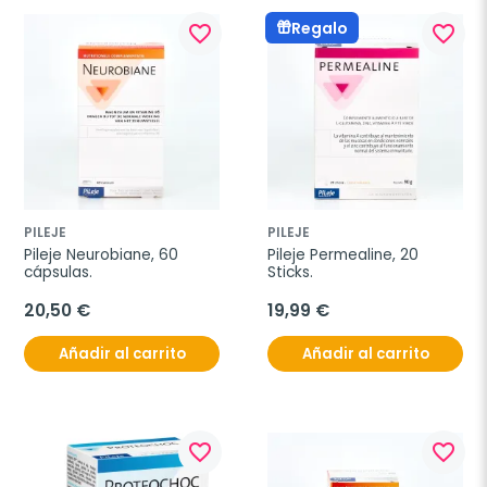
Regalo
favorite_border
favorite_border
PILEJE
PILEJE
Pileje Neurobiane, 60 
Pileje Permealine, 20 
cápsulas.
Sticks.
20,50 €
19,99 €
Añadir al carrito
Añadir al carrito
favorite_border
favorite_border