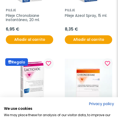
PILEJE
PILEJE
Pileje Chronobiane 
Pileje Azeol Spray, 15 ml.
Instantáneo, 20 ml.
6,95 €
8,35 €
Añadir al carrito
Añadir al carrito
Regalo
favorite_border
favorite_border
Privacy policy
We use cookies
PILEJE
PILEJE
We may place these for analysis of our visitor data, to improve our
Pileje Lactichoc, 20 
Pileje Chronobiane LP 1,9 