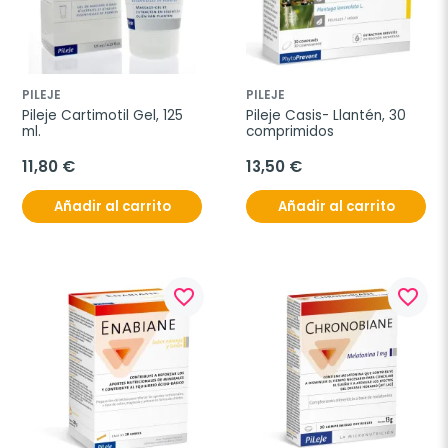
PILEJE
PILEJE
Pileje Cartimotil Gel, 125 
Pileje Casis- Llantén, 30 
ml.
comprimidos
11,80 €
13,50 €
Añadir al carrito
Añadir al carrito
favorite_border
favorite_border