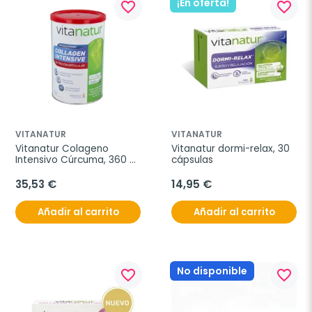
¡En oferta!
favorite_border
favorite_border
VITANATUR
VITANATUR
Vitanatur Colageno 
Vitanatur dormi-relax, 30 
Intensivo Cúrcuma, 360 
cápsulas
gr.
35,53 €
14,95 €
Añadir al carrito
Añadir al carrito
No disponible
favorite_border
favorite_border