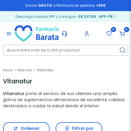
Envíos
GRATIS
a Península en pedidos
+65€
Descarga nuestra APP y consigue
-3€ EXTRA
:
APP-FB
;)
0
0
menu
Inicio
Marcas
Vitanatur
Vitanatur
Vitanatur
pone al servicio de sus clientes una amplia
gama de suplementos alimenticios de excelente calidad
destinados a cuidar la salud desde el interior.
Ordenar
Filtrar por