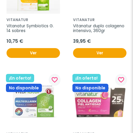
VITANATUR
VITANATUR
Vitanatur Symbiotics G. 
Vitanatur duplo colageno 
14 sobres
intensivo, 360gr
10,75 €
39,95 €
Ver
Ver
¡En oferta!
¡En oferta!
favorite_border
favorite_border
No disponible
No disponible