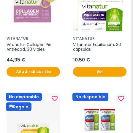
VITANATUR
VITANATUR
Vitanatur Collagen Piel 
Vitanatur Equilibrium, 30 
Antiedad, 30 viales
cápsulas
44,95 €
10,50 €
Añadir al carrito
Ver
No disponible
No disponible
favorite_border
favorite_border
Regalo