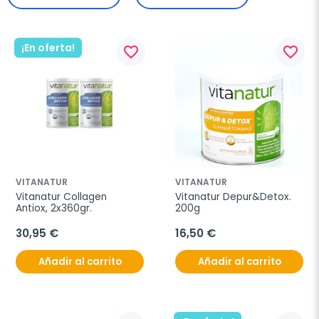
¡En oferta!
favorite_border
favorite_border
VITANATUR
VITANATUR
Vitanatur Collagen 
Vitanatur Depur&Detox. 
Antiox, 2x360gr.
200g
30,95 €
16,50 €
Añadir al carrito
Añadir al carrito