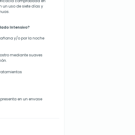
 eficacia comprobada en
n un uso de siete días y
inuas.
dado Intensivo?
mañana y/o por la noche
 rostro mediante suaves
ión.
ratamientos
e presenta en un envase