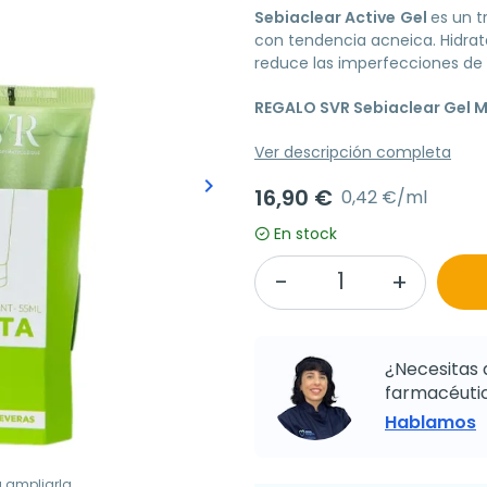
Sebiaclear Active
Gel
es un t
con tendencia acneica. Hidrata
reduce las imperfecciones de l
REGALO SVR Sebiaclear Gel 
Ver descripción completa
keyboard_arrow_right
16,90 €
Siguiente
0,42 €/ml
En stock
¿Necesitas 
farmacéutic
Hablamos
a ampliarla