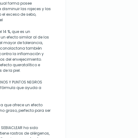
 igual forma posee
disminuir las rojeces y las
 el exceso de sebo,
el
14 %, que es un
un efecto similar al de los
el mayor de tolerancia,
gluconolactona también
contra la inflamación y
os del envejecimiento.
fecto queratolítico e
de la piel.
RANOS Y PUNTOS NEGROS
u fórmula que ayuda a
a que ofrece un efecto
no graso, perfecto para ser
 SEBIACLEAR ha sido
iene rastros de alérgenos,