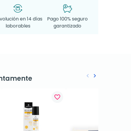
volución en 14 días
Pago 100% seguro
laborables
garantizado
keyboard_arrow_left
keyboard_arrow_right
ntamente
Anterior
Siguiente
favorite_border
favorite_border