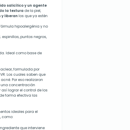
ido salicílico y un agente
o la textura
de la piel,
 y liberan
los que ya estén
, fórmula hipoalergénia y no
 espinillas, puntos negros,
ada. Ideal como base de
aclear, formulada por
SVR. Los cuales saben que
 acné. Por eso realizaron
n una concentración
sí lograr el control de los
de forma efectiva las
ntos ideales para el
, como:
ngrediente que interviene