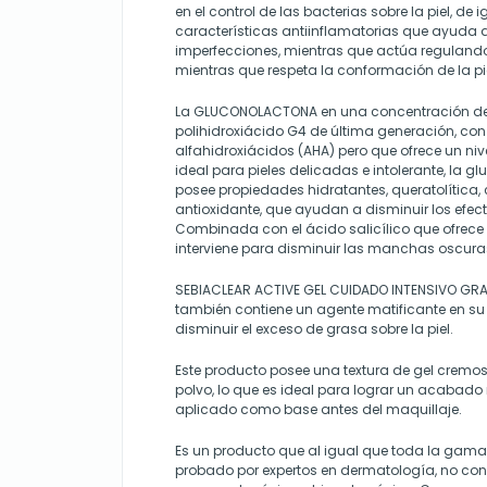
en el control de las bacterias sobre la piel, de
características antiinflamatorias que ayuda a 
imperfecciones, mientras que actúa regulando
mientras que respeta la conformación de la pi
La GLUCONOLACTONA en una concentración del 
polihidroxiácido G4 de última generación, con 
alfahidroxiácidos (AHA) pero que ofrece un niv
ideal para pieles delicadas e intolerante, la 
posee propiedades hidratantes, queratolítica, 
antioxidante, que ayudan a disminuir los efect
Combinada con el ácido salicílico que ofrece e
interviene para disminuir las manchas oscuras 
SEBIACLEAR ACTIVE GEL CUIDADO INTENSIVO G
también contiene un agente matificante en s
disminuir el exceso de grasa sobre la piel.
Este producto posee una textura de gel cremos
polvo, lo que es ideal para lograr un acabado 
aplicado como base antes del maquillaje.
Es un producto que al igual que toda la gama
probado por expertos en dermatología, no cont