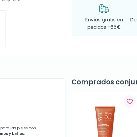
Envíos gratis en
De
pedidos +65€
Comprados conju
favorite_border
para las pieles con
nos y brillos.