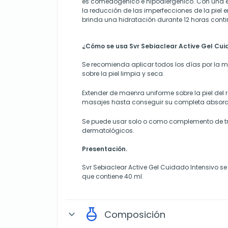
es comedogénico e hipoalergénico. Con una
la reducción de las imperfecciones de la piel e
brinda una hidratación durante 12 horas cont
¿Cómo se usa Svr Sebiaclear Active Gel Cui
Se recomienda aplicar todos los días por la 
sobre la piel limpia y seca.
Extender de maenra uniforme sobre la piel del
masajes hasta conseguir su completa absorc
Se puede usar solo o como complemento de t
dermatológicos.
Presentación.
Svr Sebiaclear Active Gel Cuidado Intensivo s
que contiene 40 ml.
Composición
expand_more