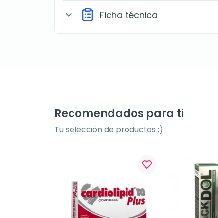
Ficha técnica
expand_more
Recomendados para ti
Tu selección de productos ;)
favorite_border