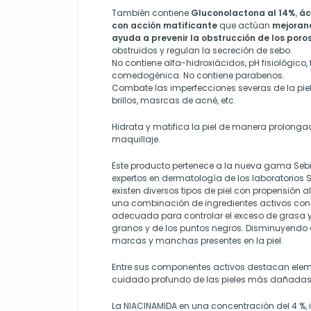
También contiene
Gluconolactona al 14%
,
ác
con acción matificante
que actúan
mejorand
ayuda a prevenir la obstrucción de los poros
obstruidos y regulan la secreción de sebo.
No contiene alfa-hidroxiácidos, pH fisiológico
comedogénica. No contiene parabenos.
Combate las imperfecciones severas de la piel;
brillos, masrcas de acné, etc.
Hidrata y matifica la piel de manera prolong
maquillaje.
Este producto pertenece a la nueva gama Sebi
expertos en dermatología de los laboratorios 
existen diversos tipos de piel con propensión al
una combinación de ingredientes activos co
adecuada para controlar el exceso de grasa y a
granos y de los puntos negros. Disminuyendo 
marcas y manchas presentes en la piel.
Entre sus componentes activos destacan eleme
cuidado profundo de las pieles más dañadas
La NIACINAMIDA en una concentración del 4 %, i