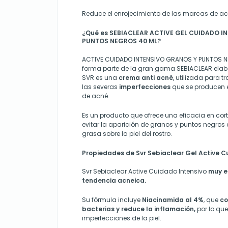
Reduce el enrojecimiento de las marcas de ac
¿Qué es SEBIACLEAR ACTIVE GEL CUIDADO I
PUNTOS NEGROS 40 ML?
ACTIVE CUIDADO INTENSIVO GRANOS Y PUNTOS N
forma parte de la gran gama SEBIACLEAR elab
SVR es una
crema anti acné
, utilizada para 
las severas
imperfecciones
que se producen en
de acné.
Es un producto que ofrece una eficacia en cor
evitar la aparición de granos y puntos negros
grasa sobre la piel del rostro.
Propiedades de Svr Sebiaclear Gel Active C
Svr Sebiaclear Active Cuidado Intensivo
muy e
tendencia acneica.
Su fórmula incluye
Niacinamida al 4%
, que
co
bacterias y reduce la inflamación,
por lo que
imperfecciones de la piel.