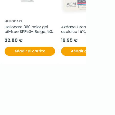
HELIOCARE
Heliocare 360 color gel 
Azéane Crema Ácido 
oil-free SPF50+ Beige, 50 
azelaico 15%, 30 ml
ml
22,80 €
19,95 €
Añadir al carrito
Añadir al carrito