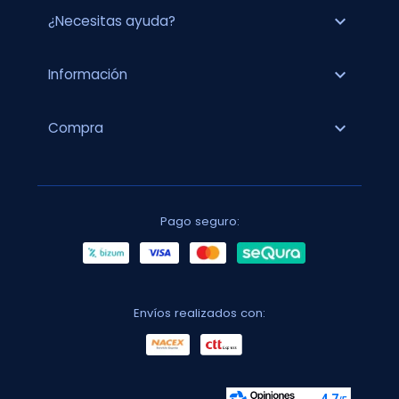
expand_more
¿Necesitas ayuda?
expand_more
Información
expand_more
Compra
Pago seguro:
Envíos realizados con: