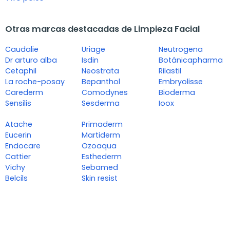
Otras marcas destacadas de Limpieza Facial
Caudalie
Uriage
Neutrogena
Dr arturo alba
Isdin
Botánicapharma
Cetaphil
Neostrata
Rilastil
La roche-posay
Bepanthol
Embryolisse
Carederm
Comodynes
Bioderma
Sensilis
Sesderma
Ioox
Atache
Primaderm
Eucerin
Martiderm
Endocare
Ozoaqua
Cattier
Esthederm
Vichy
Sebamed
Belcils
Skin resist