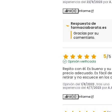
experiencia del
22/9/2023
por
A.
Útil
(0)
Informe
Respuesta de
farmaciabarata.es
Gracias por su 
comentario.
5
/
5
Opinión verificada
Repito con él. Es bueno y su 
precio adecuado. Es fácil de 
retirar y no escuece en los 
Opinión del
1/8/2023
, tras una
experiencia del
4/7/2023
por
A.
Útil
(0)
Informe