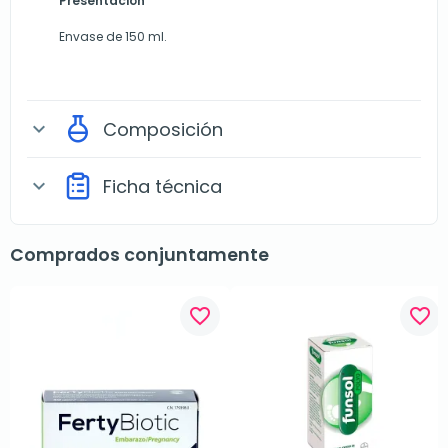
Presentación
Envase de 150 ml.
Composición
expand_more
Ficha técnica
expand_more
Comprados conjuntamente
favorite_border
favorite_border