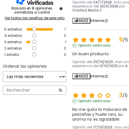
Opinión del
24/7/2026
, tras un
experiencia del
23/6/2026
por
Basado en
8
opiniones
Cristina María F.
sometidas a control
Ver todas las reseñas de este sitio
Útil
(0)
Informe
5
estrellas
7
4
estrellas
0
5
/
5
3
estrellas
1
Opinión verificada
2
estrellas
0
Un buen producto
1
estrella
0
Opinión del
23/10/2023
, tras un
Ordenar las opiniones
experiencia del
3/10/2023
por
A.
Útil
(0)
Informe
3
/
5
Opinión verificada
No me quita la máscara de 
pestañas y huele raro, su 
aroma no es agradable
Opinión del
17/10/2023
, tras un