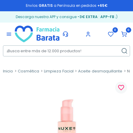
Envíos
GRATIS
a Península en pedidos
+65€
Descarga nuestra APP y consigue
-3€ EXTRA
:
APP-FB
;)
0
0
menu
Inicio
Cosmética
Limpieza Facial
Aceite desmaquillante
Nux
favorite_border