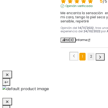
5
/
5
Opinión verificada
Me encanta la sensación  en
mi cara, tengo la piel seca y 
sensible, repetiré
Opinión del
14/11/2022
, tras una
experiencia del
24/10/2022
por
A
Útil
(0)
Informe
1
2