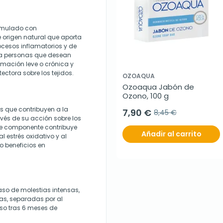
ormulado con
 origen natural que aporta
ocesos inflamatorios y de
ara personas que desean
amación leve o crónica y
ectora sobre los tejidos.
OZOAQUA
Ozoaqua Jabón de 
Ozono, 100 g
s que contribuyen a la
7,90 €
8,45 €
vés de su acción sobre los
te componente contribuye
Añadir al carrito
l estrés oxidativo y al
o beneficios en
so de molestias intensas,
as, separadas por al
so tras 6 meses de