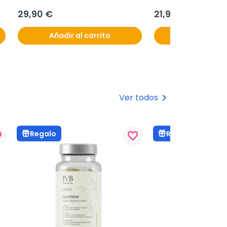
29,90 €
21,90 €
Añadir al carrito
Añadir al c
Ver todos
keyboard_arrow_right
Regalo
Regalo
rder
favorite_border