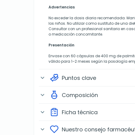
Advertencias
No exceder la dosis diaria recomendada. Mant
los niños. No utilizar como sustituto de una di
Consultar con un profesional sanitario en ca
o medicación concomitante.
Presentación
Envase con 60 cápsulas de 400 mg de palmit
válido para 1–2 meses según la posología em
Puntos clave
expand_more
Composición
expand_more
Ficha técnica
expand_more
Nuestro consejo farmacéu
expand_more