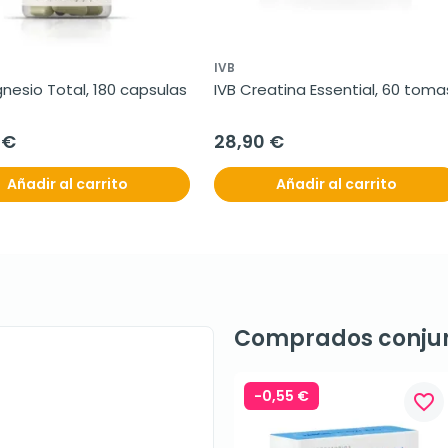
IVB
nesio Total, 180 capsulas
IVB Creatina Essential, 60 toma
 €
28,90 €
Añadir al carrito
Añadir al carrito
Comprados conju
-0,55 €
favorite_border