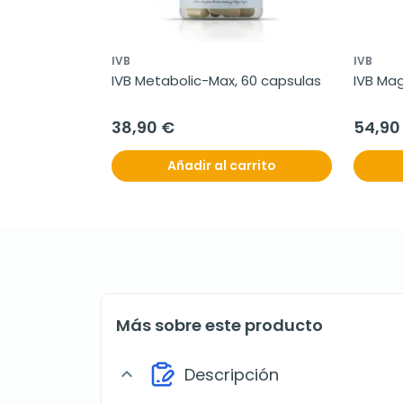
IVB
IVB
IVB Metabolic-Max, 60 capsulas
IVB Mag
38,90 €
54,90
Añadir al carrito
Más sobre este producto
Descripción
expand_more