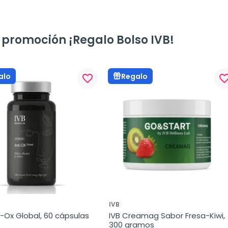
 promoción ¡Regalo Bolso IVB!
alo
Regalo
favorite_border
favorite_bo
IVB
i-Ox Global, 60 cápsulas
IVB Creamag Sabor Fresa-Kiwi, 
300 gramos