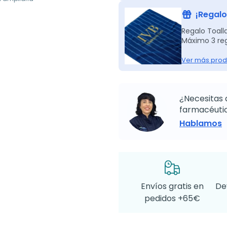
¡Regalo
Regalo Toall
Máximo 3 reg
Ver más prod
¿Necesitas 
farmacéutic
Hablamos
Envíos gratis en
De
pedidos +65€