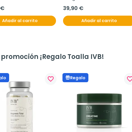
 €
39,90 €
Añadir al carrito
Añadir al carrito
 promoción ¡Regalo Toalla IVB!
alo
Regalo
favorite_border
favorite_bo