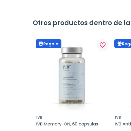
Otros productos dentro de la
Regalo
Reg
favorite_border
IVB
IVB
IVB Memory-ON, 60 capsulas
IVB Ant