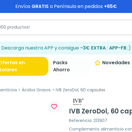
Envíos
GRATIS
a Península en pedidos
+65€
Descarga nuestra APP y consigue
-3€ EXTRA
:
APP-FB
;)
Ofertas en
Packs
Novedades
Solares
Ahorro
enticios
Ácidos Grasos
IVB ZeroDol, 60 capsulas
favorite_border
IVB ZeroDol, 60 ca
Referencia: 213907
Complemento alimenticio con 