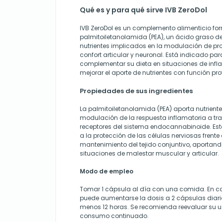
Qué es y para qué sirve IVB ZeroDol
IVB ZeroDol es un complemento alimenticio f
palmitoiletanolamida (PEA), un ácido graso de
nutrientes implicados en la modulación de pr
confort articular y neuronal. Está indicado p
complementar su dieta en situaciones de infl
mejorar el aporte de nutrientes con función prot
Propiedades de sus ingredientes
La palmitoiletanolamida (PEA) aporta nutriente
modulación de la respuesta inflamatoria a tra
receptores del sistema endocannabinoide. Es
a la protección de las células nerviosas frente a
mantenimiento del tejido conjuntivo, aportand
situaciones de malestar muscular y articular.
Modo de empleo
Tomar 1 cápsula al día con una comida. En ca
puede aumentarse la dosis a 2 cápsulas diari
menos 12 horas. Se recomienda reevaluar su u
consumo continuado.