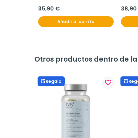
35,90 €
38,90
Añadir al carrito
Otros productos dentro de la
Regalo
Reg
favorite_border