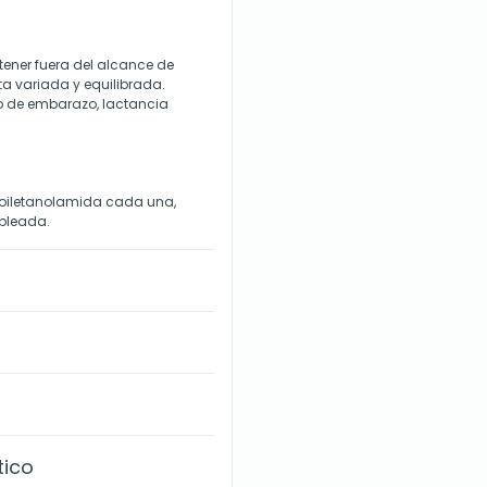
ener fuera del alcance de
eta variada y equilibrada.
so de embarazo, lactancia
oiletanolamida cada una,
pleada.
tico