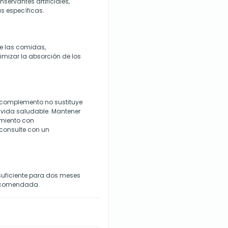
ervantes artificiales,
s específicas.
e las comidas,
mizar la absorción de los
 complemento no sustituye
e vida saludable. Mantener
amiento con
consulte con un
suficiente para dos meses
recomendada.