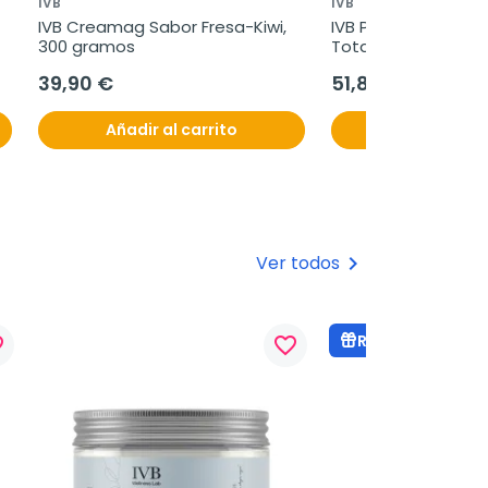
IVB
IVB
IVB Creamag Sabor Fresa-Kiwi, 
IVB Pack Energía: M
300 gramos
Total, 60 capsulas +
60 cápsulas
39,90 €
51,80 €
Añadir al carrito
Añadir al c
Ver todos
keyboard_arrow_right
Regalo
rder
favorite_border