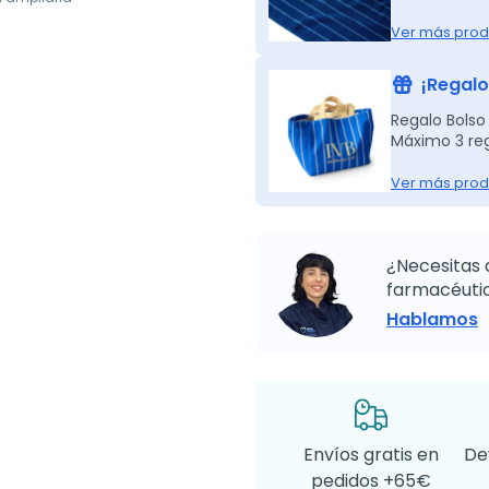
Ver más prod
¡Regalo
Regalo Bolso
Máximo 3 reg
Ver más prod
¿Necesitas 
farmacéutic
Hablamos
Envíos gratis en
De
pedidos +65€