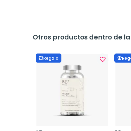
Otros productos dentro de la
Regalo
Reg
favorite_border