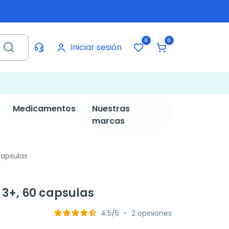
0
0
Iniciar sesión
Medicamentos
Nuestras
marcas
apsulas
3+, 60 capsulas
4.5
/
5
-
2
opiniones