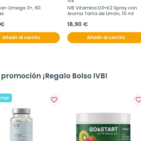
IVB
gan Omega 3+, 60 
IVB Vitamina D3+K2 Spray con 
as
Aroma Tarta de Limón, 15 ml
 €
18,90 €
Añadir al carrito
Añadir al carrito
 promoción ¡Regalo Bolso IVB!
erta!
favorite_border
favorite_bo