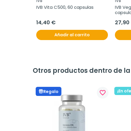
IVB
IVB
IVB Vita C500, 60 capsulas
IVB Ve
capsul
14,40 €
27,90
Añadir al carrito
Otros productos dentro de la
¡En of
Regalo
favorite_border