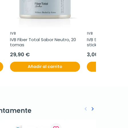
IVB
IVB
IVB Fiber Total Sabor Neutro, 20 
IVB Stick de Sabor 
tomas
sticks
29,90 €
3,00 €
Añadir al carrito
Añadir al c
keyboard_arrow_left
keyboard_arrow_right
ntamente
Anterior
Siguiente