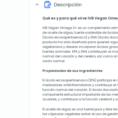
Descripción
expand_more
Qué es y para qué sirve IVB Vegan Ome
IVB Vegan Omega 3+ es un complemento alim
de aceite de algas, fuente sostenible de ácido
(ácido eicosapentaenoico) y DHA (ácido doco
producto ha sido diseñado para quienes sigu
vegetariana y desean incorporar ácidos grasos
fuentes animales. EPA y DHA contribuyen al ma
normal del corazón y del cerebro, así como al
visión normal.
Propiedades de sus ingredientes
El ácido eicosapentaenoico (EPA) participa en
mediadores antiinflamatorios y contribuye al
función normal del corazón. El ácido docosah
componente estructural importante de las m
oculares, y contribuye a la función cerebral y a
El aceite de algas es una fuente pura y libre 
las cápsulas vegetales evitan el uso de gelati