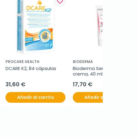
favorite_border
favorite_border
PROCARE HEALTH
BIODERMA
DCARE K2, 84 cápsulas
Bioderma Sensibio DS 
crema, 40 ml
31,60 €
17,70 €
Añadir al carrito
Añadir al carrito