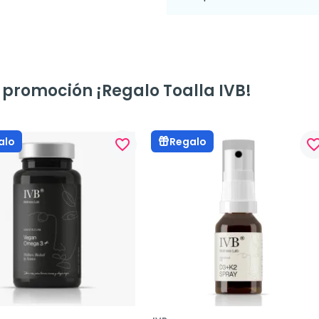
 promoción ¡Regalo Toalla IVB!
alo
Regalo
favorite_border
favorite_bo