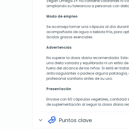
Vegan Omega 3+ no contiene colorantes ni cons
ampliando su tolerancia a personas con dieta
Modo de empleo
Se aconseja tomar una cápsula al día durant
acompañada de agua o bebida fría, para opti
ácidos grasos esenciales.
Advertencias
No superar la dosis diaria recomendada. Este
una dieta variada y equilibrada ni un estilo d
fuera del alcance de los niños. Si está en trat
anticoagulantes o padece alguna patología, 
profesional sanitario antes de su uso.
Presentación
Envase con 60 cápsulas vegetales, cantidad 
de suplementación al seguir la dosis diaria 
Puntos clave
expand_more