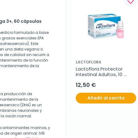
favorite_border
ga 3+, 60 cápsulas
enticio formulado a base
s grasos esenciales EPA
sahexaenoico). Este
en una dieta vegana o
 de calidad sin recurrir a
ntenimiento de la función
LACTOFLORA
 mantenimiento de la
Lactoflora Protector 
Intestinal Adultos, 10 
viales
12,50 €
 la producción de
Añadir al carrito
 mantenimiento de la
exaenoico (DHA) es un
embranas neuronales y
 la visión normal.
de contaminantes marinos, y
na de origen animal. IVB