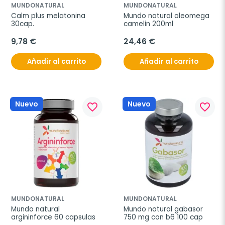
MUNDONATURAL
MUNDONATURAL
Calm plus melatonina 
Mundo natural oleomega 
30cap.
camelin 200ml
9,78 €
24,46 €
Añadir al carrito
Añadir al carrito
Nuevo
Nuevo
favorite_border
favorite_border
MUNDONATURAL
MUNDONATURAL
Mundo natural 
Mundo natural gabasor 
argininforce 60 capsulas
750 mg con b6 100 cap