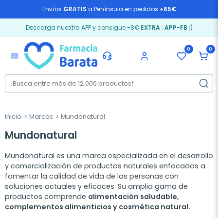
Envíos
GRATIS
a Península en pedidos
+65€
Descarga nuestra APP y consigue
-3€ EXTRA
:
APP-FB
;)
0
0
menu
Inicio
Marcas
Mundonatural
Mundonatural
Mundonatural es una marca especializada en el desarrollo
y comercialización de productos naturales enfocados a
fomentar la calidad de vida de las personas con
soluciones actuales y eficaces. Su amplia gama de
productos comprende
alimentación saludable,
complementos alimenticios y cosmética natural.