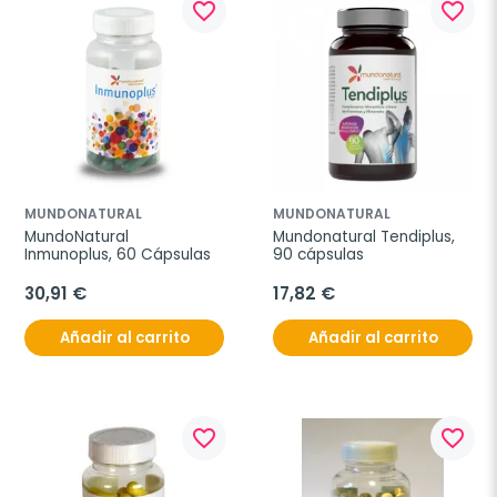
favorite_border
favorite_border
MUNDONATURAL
MUNDONATURAL
MundoNatural 
Mundonatural Tendiplus, 
Inmunoplus, 60 Cápsulas
90 cápsulas
30,91 €
17,82 €
Añadir al carrito
Añadir al carrito
favorite_border
favorite_border