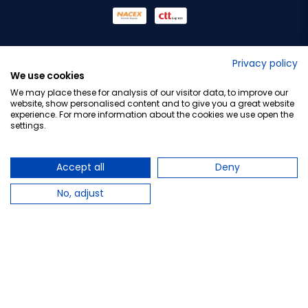
No lo decimos nosotros...
Privacy policy
We use cookies
¡Tu opinión es importante!
We may place these for analysis of our visitor data, to improve our
website, show personalised content and to give you a great website
experience. For more information about the cookies we use open the
settings.
Copyright © 2010-2026 Farmacia Barata S.L. Todos los
derechos reservados.
Accept all
Deny
No, adjust