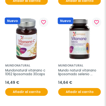
Añadir al carrito
Añadir al carrito
Nuevo
Nuevo
favorite_border
favorite_border
MUNDONATURAL
MUNDONATURAL
Mundonatural vitanano c 
Mundo natural vitanano 
1062 liposomada 30caps
liposomado selenio 
30caps
14,49 €
14,64 €
Añadir al carrito
Añadir al carrito