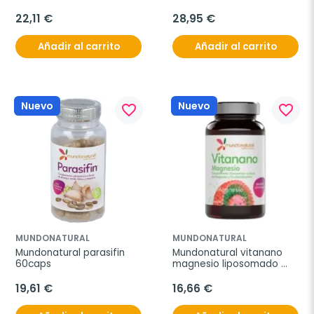
22,11 €
28,95 €
Añadir al carrito
Añadir al carrito
Nuevo
Nuevo
favorite_border
favorite_border
MUNDONATURAL
MUNDONATURAL
Mundonatural parasifin 
Mundonatural vitanano 
60caps
magnesio liposomado 
30caps
19,61 €
16,66 €