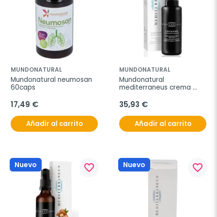
MUNDONATURAL
MUNDONATURAL
Mundonatural neumosan 
Mundonatural 
60caps
mediterraneus crema 
antimanchas 50ml
17,49 €
35,93 €
Añadir al carrito
Añadir al carrito
Nuevo
Nuevo
favorite_border
favorite_border