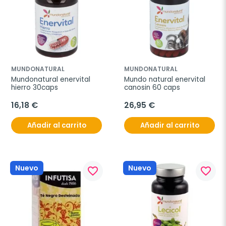
MUNDONATURAL
MUNDONATURAL
Mundonatural enervital 
Mundo natural enervital 
hierro 30caps
canosin 60 caps
16,18 €
26,95 €
Añadir al carrito
Añadir al carrito
Nuevo
Nuevo
favorite_border
favorite_border