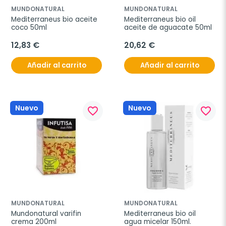
MUNDONATURAL
MUNDONATURAL
Mediterraneus bio aceite 
Mediterraneus bio oil 
coco 50ml
aceite de aguacate 50ml
12,83 €
20,62 €
Añadir al carrito
Añadir al carrito
Nuevo
Nuevo
favorite_border
favorite_border
MUNDONATURAL
MUNDONATURAL
Mundonatural varifin 
Mediterraneus bio oil 
crema 200ml
agua micelar 150ml.