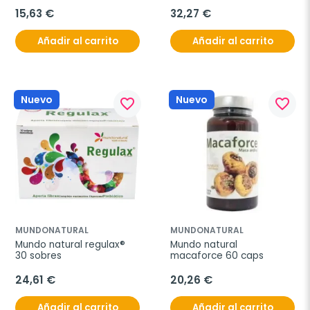
15,63 €
32,27 €
Añadir al carrito
Añadir al carrito
Nuevo
Nuevo
favorite_border
favorite_border
MUNDONATURAL
MUNDONATURAL
Mundo natural regulax® 
Mundo natural 
30 sobres
macaforce 60 caps
24,61 €
20,26 €
Añadir al carrito
Añadir al carrito