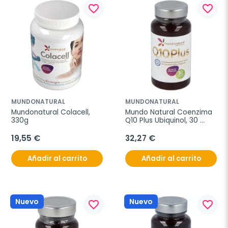
favorite_border
favorite_border
MUNDONATURAL
MUNDONATURAL
Mundonatural Colacell, 
Mundo Natural Coenzima 
330g
Q10 Plus Ubiquinol, 30 
cápsulas.
19,55 €
32,27 €
Añadir al carrito
Añadir al carrito
Nuevo
Nuevo
favorite_border
favorite_border