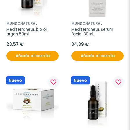
MUNDONATURAL
MUNDONATURAL
Mediterraneus bio oil 
Mediterraneus serum 
argan 50ml.
facial 30ml.
23,57 €
34,39 €
Añadir al carrito
Añadir al carrito
Nuevo
Nuevo
favorite_border
favorite_border