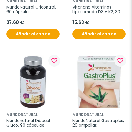
MUNDONATURAL
MUNDONATURAL
MundoNatural Oricontrol, 
Vitanano Vitaminas 
60 cápsulas
Liposomado D3 + K2, 30 
cápsulas
37,60 €
15,63 €
Añadir al carrito
Añadir al carrito
favorite_border
favorite_border
MUNDONATURAL
MUNDONATURAL
Mundonatural Dibecol 
MundoNatural Gastroplus, 
Gluco, 90 cápsulas
20 ampollas