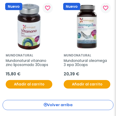
Nuevo
Nuevo
favorite_border
favorite_border
MUNDONATURAL
MUNDONATURAL
Mundonatural vitanano 
Mundonatural oleomega 
zinc liposomado 30caps
3 epa 30caps
15,80 €
20,39 €
Añadir al carrito
Añadir al carrito
Volver arriba