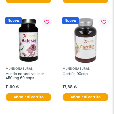
Nuevo
Nuevo
favorite_border
favorite_border
MUNDONATURAL
MUNDONATURAL
Mundo natural valeser 
Cartifin 90cap.
450 mg 60 caps
11,60 €
17,68 €
Añadir al carrito
Añadir al carrito