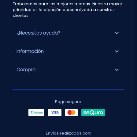
Trabajamos para las mejores marcas. Nuestra mayor
prioridad es la atención personalizada a nuestros
clientes.
expand_more
¿Necesitas ayuda?
expand_more
Información
expand_more
Compra
Pago seguro:
Envíos realizados con: