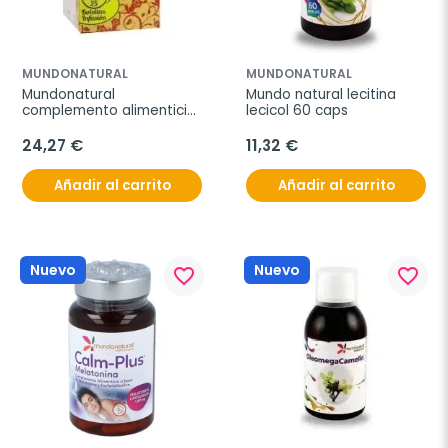
MUNDONATURAL
MUNDONATURAL
Mundonatural 
Mundo natural lecitina 
complemento alimenticio 
lecicol 60 caps
potenses 30 caps
24,27 €
11,32 €
Añadir al carrito
Añadir al carrito
Nuevo
Nuevo
favorite_border
favorite_border