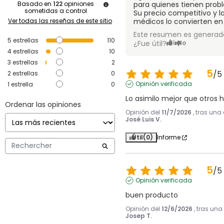
Basado en
122
opiniones
para quienes tienen probl
sometidas a control
Su precio competitivo y 
Ver todas las reseñas de este sitio
médicos lo convierten en
Este resumen es generado
5
estrellas
110
¿Fue útil?
Sí
No
4
estrellas
10
3
estrellas
2
5
/
5
2
estrellas
0
Opinión verificada
1
estrella
0
Lo asimilo mejor que otros hi
Ordenar las opiniones
Opinión del
11/7/2026
, tras una
José Luis V.
Útil
(0)
Informe
5
/
5
Opinión verificada
buen producto
Opinión del
12/6/2026
, tras una
Josep T.