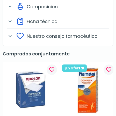
Composición
expand_more
Ficha técnica
expand_more
Nuestro consejo farmacéutico
expand_more
Comprados conjuntamente
¡En oferta!
favorite_border
favorite_border