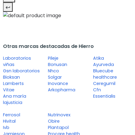
Otras marcas destacadas de Hierro
Laboratorios
Pileje
Atika
viñas
Bonusan
Ayurveda
Gsn laboratorios
Nhco
Bluecube
Bioksan
Solgar
healthcare
Lamberts
Inovance
Ceregumil
Vitae
Arkopharma
Cfn
Ana maría
Essentialis
lajusticia
Ferrosol
Nutrinovex
Hivital
Obire
Ivb
Plantapol
Jamieson
Procare health