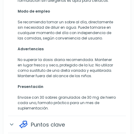
formulación sin alérgenos es apta para celíacos.
Modo de empleo
Se recomienda tomar un sobre al día, directamente
sin necesidad de diluir en agua. Puede tomarse en
cualquier momento del día con independencia de
las comidas, según conveniencia del usuario.
Advertencias
No superar la dosis diaria recomendada. Mantener
en lugar fresco y seco, protegido de la luz. No utilizar
como sustituto de una dieta variada y equilibrada.
Mantener fuera del alcance de los niños.
Presentación
Envase con 30 sobres granulados de 30 mg de hierro
cada uno, formato práctico para un mes de
suplementación.
Puntos clave
expand_more