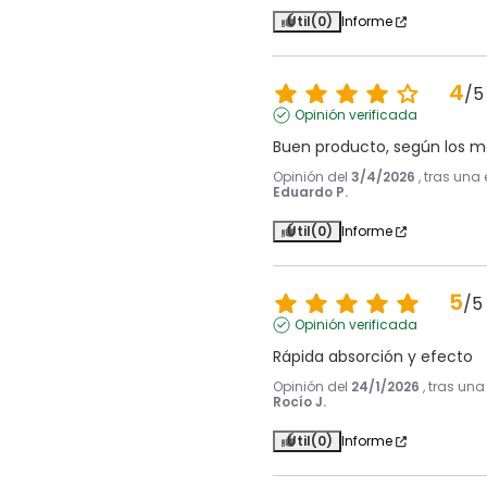
Útil
(0)
Informe
4
/
5
Opinión verificada
Buen producto, según los m
Opinión del
3/4/2026
, tras una
Eduardo P.
Útil
(0)
Informe
5
/
5
Opinión verificada
Rápida absorción y efecto
Opinión del
24/1/2026
, tras un
Rocío J.
Útil
(0)
Informe