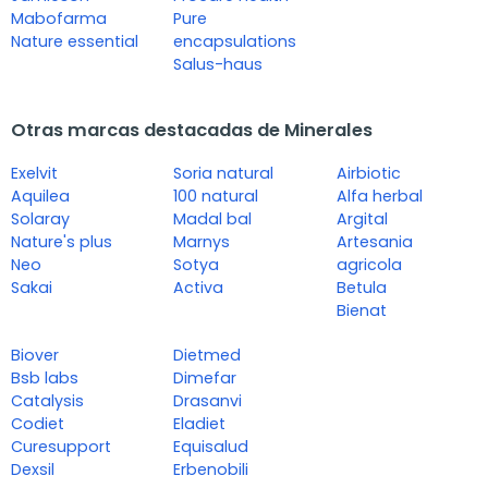
Mabofarma
Pure
Nature essential
encapsulations
Salus-haus
Otras marcas destacadas de Minerales
Exelvit
Soria natural
Airbiotic
Aquilea
100 natural
Alfa herbal
Solaray
Madal bal
Argital
Nature's plus
Marnys
Artesania
Neo
Sotya
agricola
Sakai
Activa
Betula
Bienat
Biover
Dietmed
Bsb labs
Dimefar
Catalysis
Drasanvi
Codiet
Eladiet
Curesupport
Equisalud
Dexsil
Erbenobili