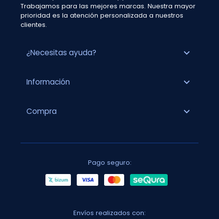
Trabajamos para las mejores marcas. Nuestra mayor
prioridad es la atención personalizada a nuestros
clientes.
expand_more
¿Necesitas ayuda?
expand_more
Información
expand_more
Compra
Pago seguro:
Envíos realizados con: