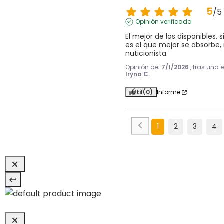
5
/
5
Opinión verificada
El mejor de los disponibles,
es el que mejor se absorbe
nuticionista.
Opinión del
7/1/2026
, tras una 
Iryna C.
Útil
(0)
Informe
1
2
3
4