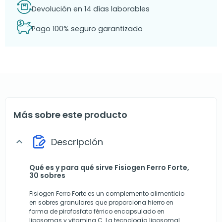
Devolución en 14 días laborables
Pago 100% seguro garantizado
Más sobre este producto
Descripción
expand_more
Qué es y para qué sirve Fisiogen Ferro Forte,
30 sobres
Fisiogen Ferro Forte es un complemento alimenticio
en sobres granulares que proporciona hierro en
forma de pirofosfato férrico encapsulado en
liposomas y vitamina C. La tecnología liposomal