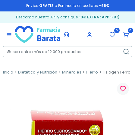
Envíos
GRATIS
a Península en pedidos
+65€
Descarga nuestra APP y consigue
-3€ EXTRA
:
APP-FB
;)
0
0
menu
Inicio
Dietética y Nutrición
Minerales
Hierro
Fisiogen Ferro F
favorite_border