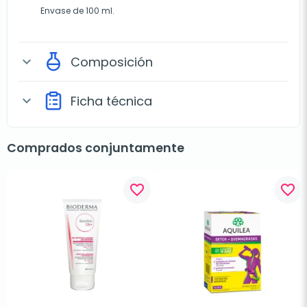
Envase de 100 ml.
Composición
expand_more
Ficha técnica
expand_more
Comprados conjuntamente
favorite_border
favorite_border