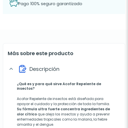
Pago 100% seguro garantizado
Más sobre este producto
Descripción
expand_more
¿Qué es y para qué sirve
Acofar Repelente de
insectos?
Acofar Repelente de insectos está diseñado para
apoyar el cuidado y la protección de toda la familia.
Su fórmula ultra fuerte concentra ingredientes de
olor cítrico
que aleja los insectos y ayuda a prevenir
enfermedades tropicales como la malaria, la fiebre
amarilla y el dengue.