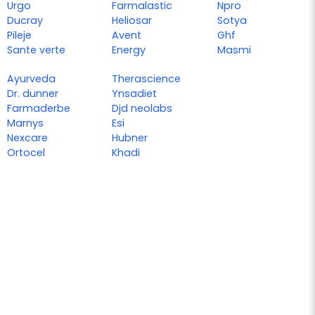
Urgo
Farmalastic
Npro
Ducray
Heliosar
Sotya
Pileje
Avent
Ghf
Sante verte
Energy
Masmi
Ayurveda
Therascience
Dr. dunner
Ynsadiet
Farmaderbe
Djd neolabs
Marnys
Esi
Nexcare
Hubner
Ortocel
Khadi