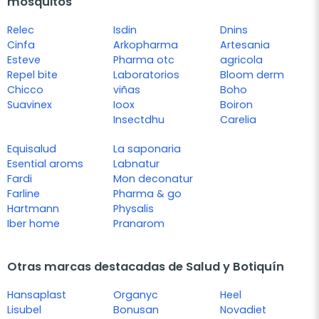
mosquitos
Relec
Isdin
Dnins
Cinfa
Arkopharma
Artesania
Esteve
Pharma otc
agricola
Repel bite
Laboratorios
Bloom derm
Chicco
viñas
Boho
Suavinex
Ioox
Boiron
Insectdhu
Carelia
Equisalud
La saponaria
Esential aroms
Labnatur
Fardi
Mon deconatur
Farline
Pharma & go
Hartmann
Physalis
Iber home
Pranarom
Otras marcas destacadas de Salud y Botiquín
Hansaplast
Organyc
Heel
Lisubel
Bonusan
Novadiet