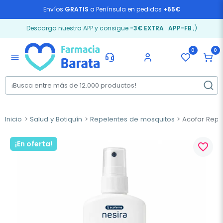
Envíos
GRATIS
a Península en pedidos
+65€
Descarga nuestra APP y consigue
-3€ EXTRA
:
APP-FB
;)
0
0
menu
Inicio
Salud y Botiquín
Repelentes de mosquitos
Acofar Repel
¡En oferta!
favorite_border