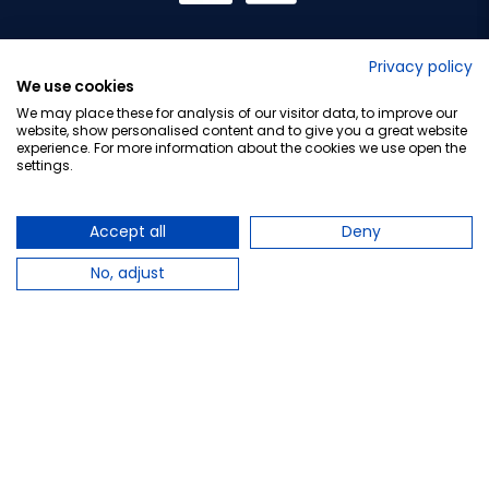
No lo decimos nosotros...
Privacy policy
We use cookies
¡Tu opinión es importante!
We may place these for analysis of our visitor data, to improve our
website, show personalised content and to give you a great website
experience. For more information about the cookies we use open the
settings.
Copyright © 2010-2026 Farmacia Barata S.L. Todos los
derechos reservados.
Accept all
Deny
No, adjust