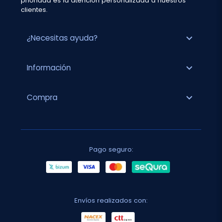
prioridad es la atención personalizada a nuestros
clientes.
expand_more
¿Necesitas ayuda?
expand_more
Información
expand_more
Compra
Pago seguro:
Envíos realizados con: