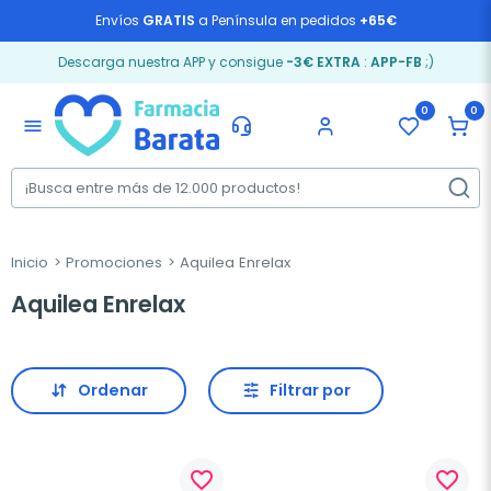
Envíos
GRATIS
a Península en pedidos
+65€
Descarga nuestra APP y consigue
-3€ EXTRA
:
APP-FB
;)
0
0
menu
Inicio
Promociones
Aquilea Enrelax
Aquilea Enrelax
Ordenar
Filtrar por
favorite_border
favorite_border