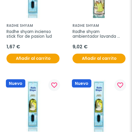
RADHE SHYAM
RADHE SHYAM
Radhe shyam incienso 
Radhe shyam 
stick flor de pasion 1ud
ambientador lavanda 
spray 100ml
1,67 €
9,02 €
Añadir al carrito
Añadir al carrito
Nuevo
Nuevo
favorite_border
favorite_border