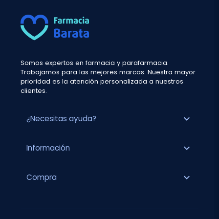
Somos expertos en farmacia y parafarmacia.
Trabajamos para las mejores marcas. Nuestra mayor
prioridad es la atención personalizada a nuestros
clientes.
expand_more
¿Necesitas ayuda?
expand_more
Información
expand_more
Compra