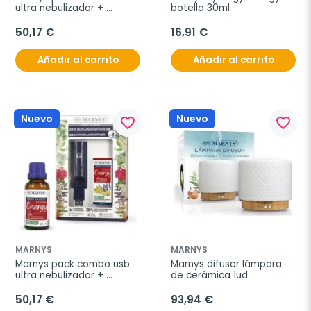
ultra nebulizador + 
botella 30ml
synergy purify
50,17 €
16,91 €
Añadir al carrito
Añadir al carrito
Nuevo
Nuevo
favorite_border
favorite_border
MARNYS
MARNYS
Marnys pack combo usb 
Marnys difusor lámpara 
ultra nebulizador + 
de cerámica 1ud
synergy energy
50,17 €
93,94 €