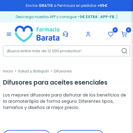
Envíos
GRATIS
a Península en pedidos
+65€
Descarga nuestra APP y consigue
-3€ EXTRA
:
APP-FB
;)
0
0
menu
Inicio
Salud y Botiquín
Difusores
Difusores para aceites esenciales
Los mejores difusores para disfrutar de los beneficios de
la aromaterápia de forma segura. Diferentes tipos,
tamaños y diseños al mejor precio.