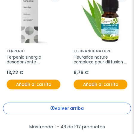
TERPENIC
FLEURANCE NATURE
Terpenic sinergia 
Fleurance nature 
desodorizante 
complexe pour diffusion 
aromadifusión fum fum 
respiration 10ml
30ml
13,22 €
6,76 €
Añadir al carrito
Añadir al carrito
Volver arriba
Mostrando 1 - 48 de 107 productos