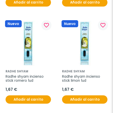
Añadir al carrito
Añadir al carrito
Nuevo
Nuevo
favorite_border
favorite_border
RADHE SHYAM
RADHE SHYAM
Radhe shyam incienso 
Radhe shyam incienso 
stick romero 1ud
stick limon 1ud
1,67 €
1,67 €
Añadir al carrito
Añadir al carrito