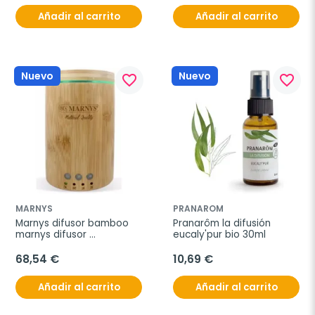
Añadir al carrito
Añadir al carrito
Nuevo
Nuevo
favorite_border
favorite_border
MARNYS
PRANAROM
Marnys difusor bamboo 
Pranarôm la difusión 
marnys difusor 
eucaly'pur bio 30ml
ultrasónico 150ml
68,54 €
10,69 €
Añadir al carrito
Añadir al carrito