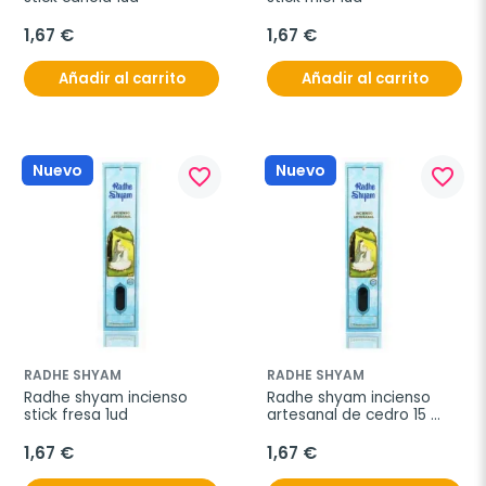
1,67 €
1,67 €
Añadir al carrito
Añadir al carrito
Nuevo
Nuevo
favorite_border
favorite_border
RADHE SHYAM
RADHE SHYAM
Radhe shyam incienso 
Radhe shyam incienso 
stick fresa 1ud
artesanal de cedro 15 
stick
1,67 €
1,67 €