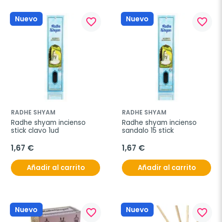
Nuevo
Nuevo
favorite_border
favorite_border
RADHE SHYAM
RADHE SHYAM
Radhe shyam incienso 
Radhe shyam incienso 
stick clavo 1ud
sandalo 15 stick
1,67 €
1,67 €
Añadir al carrito
Añadir al carrito
Nuevo
Nuevo
favorite_border
favorite_border