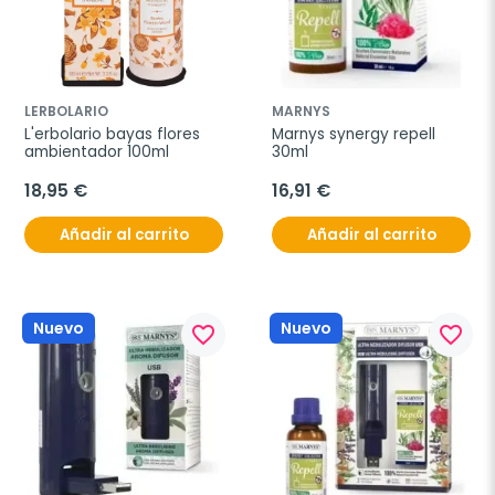
LERBOLARIO
MARNYS
L'erbolario bayas flores 
Marnys synergy repell 
ambientador 100ml
30ml
18,95 €
16,91 €
Añadir al carrito
Añadir al carrito
Nuevo
Nuevo
favorite_border
favorite_border