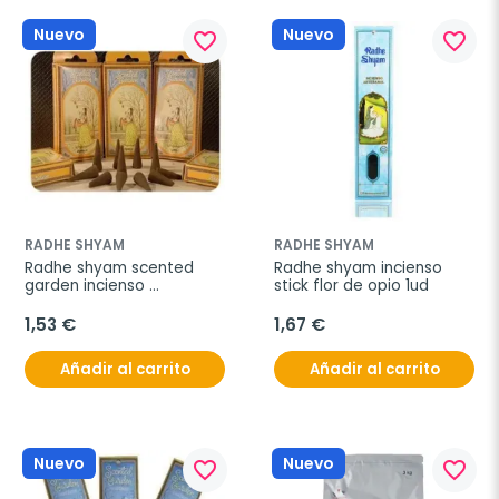
Nuevo
Nuevo
favorite_border
favorite_border
RADHE SHYAM
RADHE SHYAM
Radhe shyam scented 
Radhe shyam incienso 
garden incienso 
stick flor de opio 1ud
abrecamino 12 sticks
1,53 €
1,67 €
Añadir al carrito
Añadir al carrito
Nuevo
Nuevo
favorite_border
favorite_border