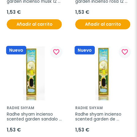
garden incienso musk 12 
garden incienso rosa 12 
sticks
sticks
1,53 €
1,53 €
Añadir al carrito
Añadir al carrito
Nuevo
Nuevo
favorite_border
favorite_border
RADHE SHYAM
RADHE SHYAM
Radhe shyam incienso 
Radhe shyam incienso 
scented garden sandalo 
scented garden de 
12 stick
citronela 12 stick
1,53 €
1,53 €