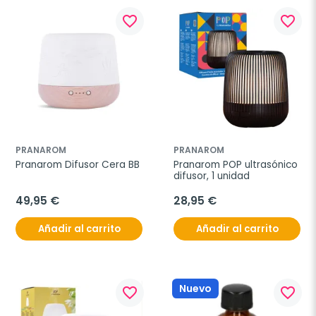
favorite_border
favorite_border
PRANAROM
PRANAROM
Pranarom Difusor Cera BB
Pranarom POP ultrasónico 
difusor, 1 unidad
49,95 €
28,95 €
Añadir al carrito
Añadir al carrito
Nuevo
favorite_border
favorite_border