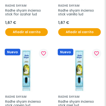
RADHE SHYAM
RADHE SHYAM
Radhe shyam incienso 
Radhe shyam incienso 
stick flor azahar 1ud
stick vainilla 1ud
1,67 €
1,67 €
Añadir al carrito
Añadir al carrito
Nuevo
Nuevo
favorite_border
favorite_border
RADHE SHYAM
RADHE SHYAM
Radhe shyam incienso 
Radhe shyam incienso 
stick canela 1ud
stick miel 1ud