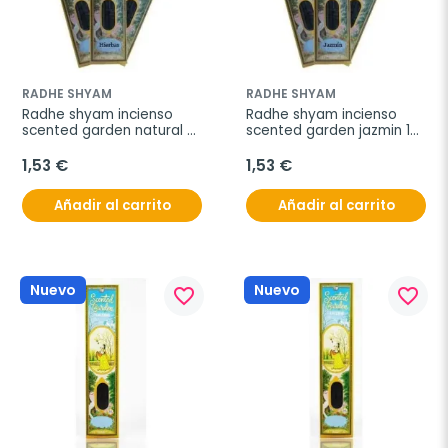
RADHE SHYAM
RADHE SHYAM
Radhe shyam incienso 
Radhe shyam incienso 
scented garden natural 
scented garden jazmin 12 
12 stick
stick
1,53 €
1,53 €
Añadir al carrito
Añadir al carrito
Nuevo
Nuevo
favorite_border
favorite_border