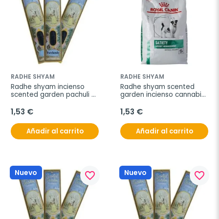
RADHE SHYAM
RADHE SHYAM
Radhe shyam incienso 
Radhe shyam scented 
scented garden pachuli 
garden incienso cannabis 
12 stick
12 sticks
1,53 €
1,53 €
Añadir al carrito
Añadir al carrito
Nuevo
Nuevo
favorite_border
favorite_border