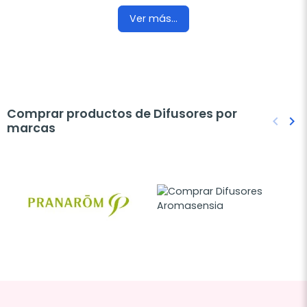
Ver más...
Comprar productos de Difusores por
keyboard_arrow_left
keyboard_arrow_right
marcas
Anteri
Sig