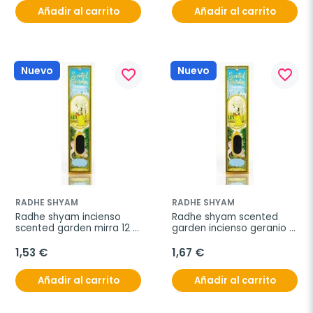
Añadir al carrito
Añadir al carrito
Nuevo
Nuevo
favorite_border
favorite_border
RADHE SHYAM
RADHE SHYAM
Radhe shyam incienso 
Radhe shyam scented 
scented garden mirra 12 
garden incienso geranio 
stick
12 sticks
1,53 €
1,67 €
Añadir al carrito
Añadir al carrito