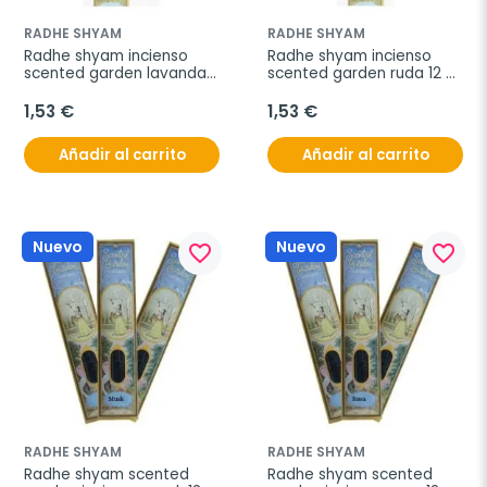
RADHE SHYAM
RADHE SHYAM
Radhe shyam incienso 
Radhe shyam incienso 
scented garden lavanda 
scented garden ruda 12 
12 stick
stick
1,53 €
1,53 €
Añadir al carrito
Añadir al carrito
Nuevo
Nuevo
favorite_border
favorite_border
RADHE SHYAM
RADHE SHYAM
Radhe shyam scented 
Radhe shyam scented 