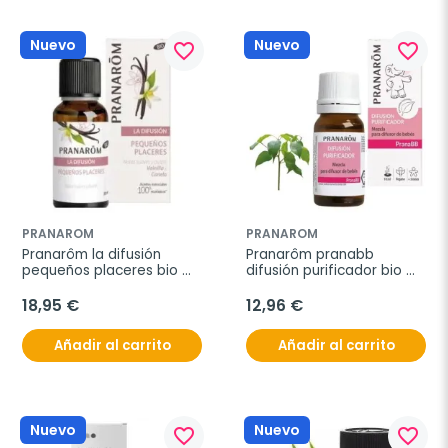
Nuevo
Nuevo
favorite_border
favorite_border
PRANAROM
PRANAROM
Pranarôm la difusión 
Pranarôm pranabb 
pequeños placeres bio 
difusión purificador bio 
30ml
10ml
18,95 €
12,96 €
Añadir al carrito
Añadir al carrito
Nuevo
Nuevo
favorite_border
favorite_border