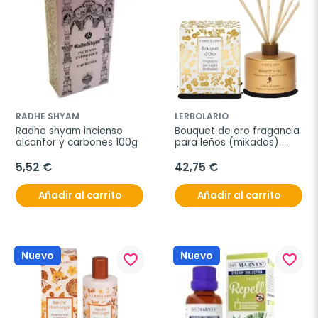
RADHE SHYAM
LERBOLARIO
Radhe shyam incienso 
Bouquet de oro fragancia 
alcanfor y carbones 100g
para leños (mikados) 
200m
5,52 €
42,75 €
Añadir al carrito
Añadir al carrito
Nuevo
Nuevo
favorite_border
favorite_border