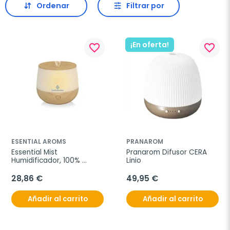
Ordenar
Filtrar por
¡En oferta!
favorite_border
favorite_border
ESENTIAL AROMS
PRANAROM
Essential Mist 
Pranarom Difusor CERA 
Humidificador, 100% 
Linio
natural, 1 unidad.
28,86 €
49,95 €
Añadir al carrito
Añadir al carrito