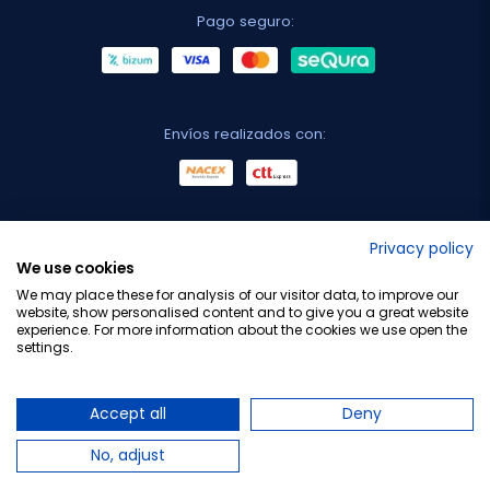
Pago seguro:
Envíos realizados con:
No lo decimos nosotros...
Privacy policy
We use cookies
¡Tu opinión es importante!
We may place these for analysis of our visitor data, to improve our
website, show personalised content and to give you a great website
experience. For more information about the cookies we use open the
settings.
Copyright © 2010-2026 Farmacia Barata S.L. Todos los
derechos reservados.
Accept all
Deny
No, adjust