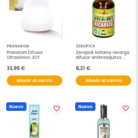
PRANAROM
ZEROPICK
Pranarom Difusor 
Zeropick svitamy recarga 
Ultrasónico JOY.
difusor antimosquitos 
30ml
33,95 €
8,21 €
Añadir al carrito
Añadir al carrito
Nuevo
Nuevo
favorite_border
favorite_border