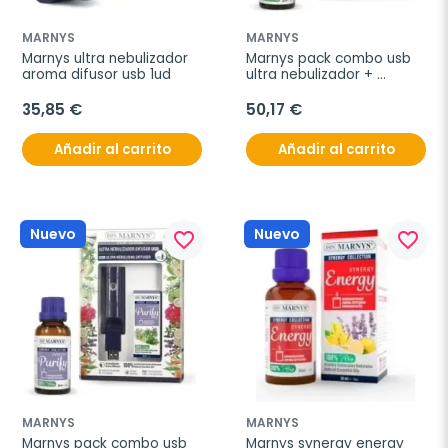
MARNYS
MARNYS
Marnys ultra nebulizador 
Marnys pack combo usb 
aroma difusor usb 1ud
ultra nebulizador + 
synergy repell
35,85 €
50,17 €
Añadir al carrito
Añadir al carrito
Nuevo
Nuevo
favorite_border
favorite_border
MARNYS
MARNYS
Marnys pack combo usb 
Marnys synergy energy 