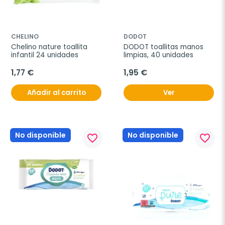
CHELINO
DODOT
Chelino nature toallita 
DODOT toallitas manos 
infantil 24 unidades
limpias, 40 unidades
1,77 €
1,95 €
Añadir al carrito
Ver
No disponible
No disponible
favorite_border
favorite_border