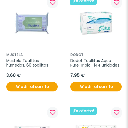
¡En oferta!
favorite_border
favorite_border
MUSTELA
DODOT
Mustela Toallitas 
Dodot Toallitas Aqua 
húmedas, 60 toallitas
Pure Triplo , 144 unidades.
3,60 €
7,95 €
Añadir al carrito
Añadir al carrito
¡En oferta!
favorite_border
favorite_border