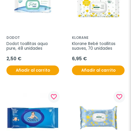
DODOT
KLORANE
Dodot toallitas aqua 
Klorane Bebé toallitas 
pure, 48 unidades
suaves, 70 unidades
2,50 €
6,95 €
Añadir al carrito
Añadir al carrito
favorite_border
favorite_border