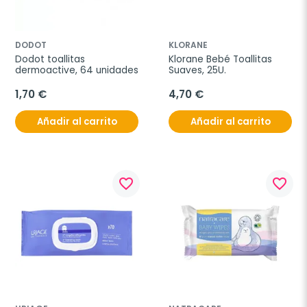
DODOT
KLORANE
Dodot toallitas 
Klorane Bebé Toallitas 
dermoactive, 64 unidades
Suaves, 25U.
1,70 €
4,70 €
Añadir al carrito
Añadir al carrito
favorite_border
favorite_border