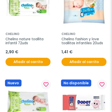
CHELINO
CHELINO
Chelino nature toallita 
Chelino fashion y love 
infantil 72uds
toallitas infantiles 20uds
2,90 €
1,41 €
Añadir al carrito
Añadir al carrito
Nuevo
No disponible
favorite_border
favorite_border