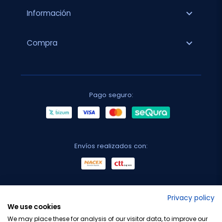
expand_more
Información
expand_more
Compra
Pago seguro:
Envíos realizados con:
No lo decimos nosotros...
Privacy policy
We use cookies
¡Tu opinión es importante!
We may place these for analysis of our visitor data, to improve our