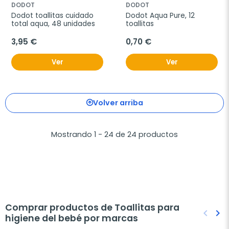
DODOT
DODOT
Dodot toallitas cuidado 
Dodot Aqua Pure, 12 
total aqua, 48 unidades
toallitas
3,95 €
0,70 €
Ver
Ver
Volver arriba
Mostrando 1 - 24 de 24 productos
Comprar productos de Toallitas para
keyboard_arrow_left
keyboard_arrow_right
higiene del bebé por marcas
Anteri
Sig