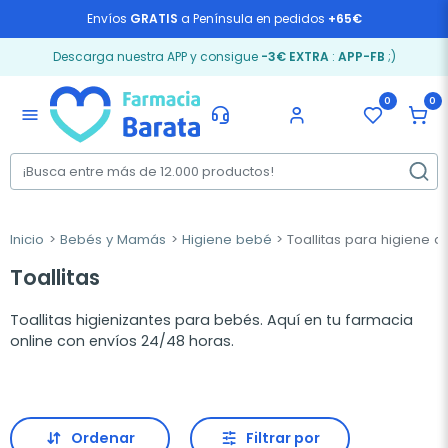
Envíos
GRATIS
a Península en pedidos
+65€
Descarga nuestra APP y consigue
-3€ EXTRA
:
APP-FB
;)
0
0
menu
Inicio
Bebés y Mamás
Higiene bebé
Toallitas para higiene d
Toallitas
Toallitas higienizantes para bebés. Aquí en tu farmacia
online con envíos 24/48 horas.
Ordenar
Filtrar por