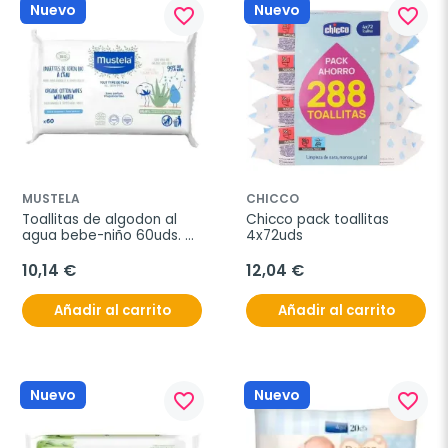
Nuevo
Nuevo
favorite_border
favorite_border
MUSTELA
CHICCO
Toallitas de algodon al 
Chicco pack toallitas 
agua bebe-niño 60uds. 
4x72uds
bio
10,14 €
12,04 €
Añadir al carrito
Añadir al carrito
Nuevo
Nuevo
favorite_border
favorite_border