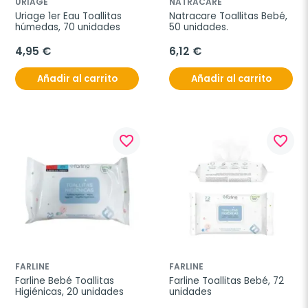
URIAGE
NATRACARE
Uriage 1er Eau Toallitas 
Natracare Toallitas Bebé, 
húmedas, 70 unidades
50 unidades.
4,95 €
6,12 €
Añadir al carrito
Añadir al carrito
favorite_border
favorite_border
FARLINE
FARLINE
Farline Bebé Toallitas 
Farline Toallitas Bebé, 72 
Higiénicas, 20 unidades
unidades