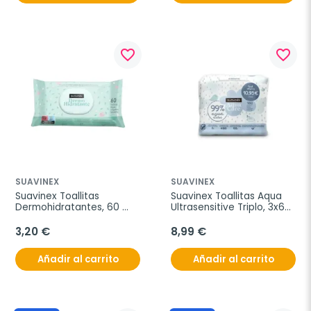
favorite_border
favorite_border
SUAVINEX
SUAVINEX
Suavinex Toallitas 
Suavinex Toallitas Aqua 
Dermohidratantes, 60 
Ultrasensitive Triplo, 3x60 
Toallitas
Toallitas
3,20 €
8,99 €
Añadir al carrito
Añadir al carrito