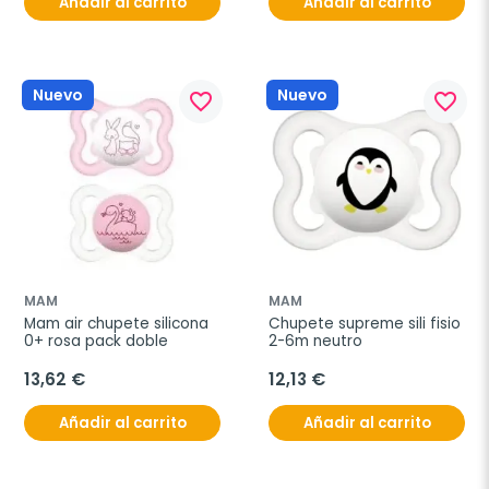
Añadir al carrito
Añadir al carrito
Nuevo
Nuevo
favorite_border
favorite_border
MAM
MAM
Mam air chupete silicona 
Chupete supreme sili fisio 
0+ rosa pack doble
2-6m neutro
13,62 €
12,13 €
Añadir al carrito
Añadir al carrito