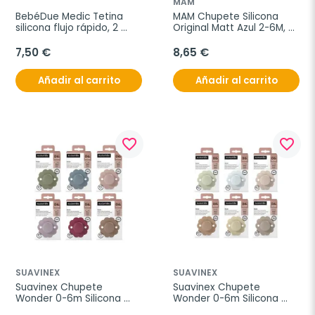
MAM
BebéDue Medic Tetina 
MAM Chupete Silicona 
silicona flujo rápido, 2 
Original Matt Azul 2-6M, 2 
tetinas
unidades
7,50 €
8,65 €
Añadir al carrito
Añadir al carrito
favorite_border
favorite_border
SUAVINEX
SUAVINEX
Suavinex Chupete 
Suavinex Chupete 
Wonder 0-6m Silicona 
Wonder 0-6m Silicona 
Intense Color
Soft Color