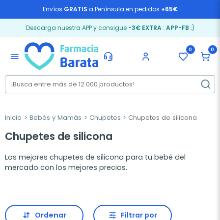
Envíos
GRATIS
a Península en pedidos
+65€
Descarga nuestra APP y consigue
-3€ EXTRA
:
APP-FB
;)
0
0
menu
Inicio
Bebés y Mamás
Chupetes
Chupetes de silicona
Chupetes de silicona
Los mejores chupetes de silicona para tu bebé del
mercado con los mejores precios.
Ordenar
Filtrar por