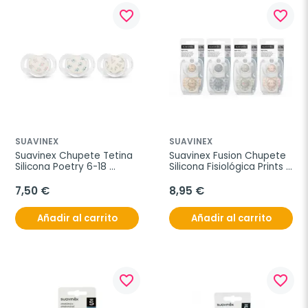
favorite_border
favorite_border
SUAVINEX
SUAVINEX
Suavinex Chupete Tetina 
Suavinex Fusion Chupete 
Silicona Poetry 6-18 
Silicona Fisiológica Prints 
meses
6-18 meses, 2 uds
7,50 €
8,95 €
Añadir al carrito
Añadir al carrito
favorite_border
favorite_border