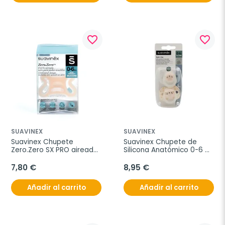
favorite_border
favorite_border
SUAVINEX
SUAVINEX
Suavinex Chupete 
Suavinex Chupete de 
Zero.Zero SX PRO aireado 
Silicona Anatómico 0-6 
0-6 meses, 1 unidad
meses, 2 unidades
7,80 €
8,95 €
Añadir al carrito
Añadir al carrito