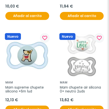
infantil talla 1 0-6m 2uds
10,03 €
11,94 €
Añadir al carrito
Añadir al carrito
Nuevo
Nuevo
favorite_border
favorite_border
MAM
MAM
Mam supreme chupete 
Mam chupete air silicona 
silicona +6m 1ud
0+ neutro 2uds
12,13 €
13,62 €