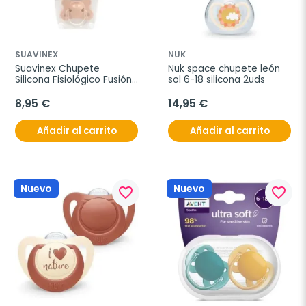
SUAVINEX
NUK
Suavinex Chupete 
Nuk space chupete león 
Silicona Fisiológico Fusión 
sol 6-18 silicona 2uds
0 - 2 Meses, 2 Unidades
8,95 €
14,95 €
Añadir al carrito
Añadir al carrito
Nuevo
Nuevo
favorite_border
favorite_border