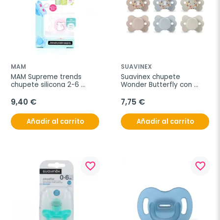
MAM
SUAVINEX
MAM Supreme trends 
Suavinex chupete 
chupete silicona 2-6 
Wonder Butterfly con 
meses rosa, 1 unidad
tetina fisiológica SX PRO 
para 6-18 meses, 1 
9,40 €
7,75 €
chupete
Añadir al carrito
Añadir al carrito
favorite_border
favorite_border