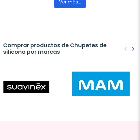
Ver más...
Comprar productos de Chupetes de
keyboard_arrow_left
keyboard_arrow_right
silicona por marcas
Anteri
Sig