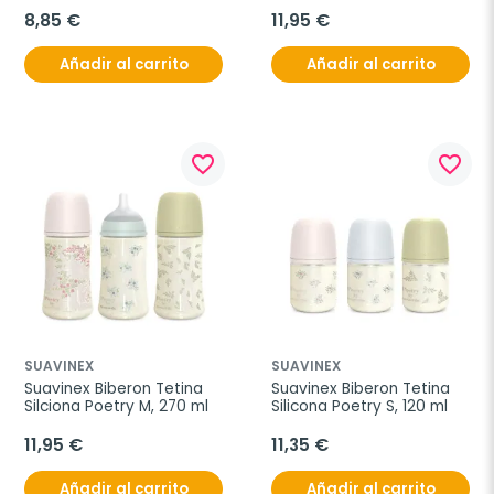
unidades
8,85 €
11,95 €
Añadir al carrito
Añadir al carrito
favorite_border
favorite_border
SUAVINEX
SUAVINEX
Suavinex Biberon Tetina 
Suavinex Biberon Tetina 
Silciona Poetry M, 270 ml
Silicona Poetry S, 120 ml
11,95 €
11,35 €
Añadir al carrito
Añadir al carrito