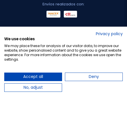
Envíos realizados con:
No lo decimos nosotros...
Privacy policy
We use cookies
¡Tu opinión es importante!
We may place these for analysis of our visitor data, to improve our
website, show personalised content and to give you a great website
experience. For more information about the cookies we use open the
settings.
Copyright © 2010-2026 Farmacia Barata S.L. Todos los
derechos reservados.
Accept all
Deny
No, adjust