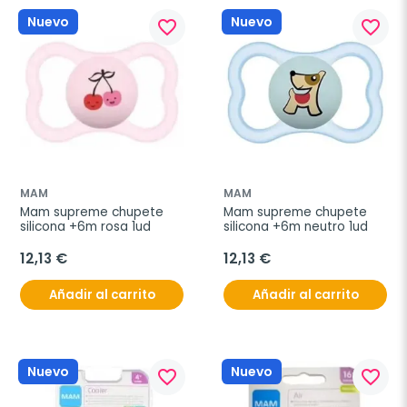
Nuevo
Nuevo
favorite_border
favorite_border
MAM
MAM
Mam supreme chupete 
Mam supreme chupete 
silicona +6m rosa 1ud
silicona +6m neutro 1ud
12,13 €
12,13 €
Añadir al carrito
Añadir al carrito
Nuevo
Nuevo
favorite_border
favorite_border