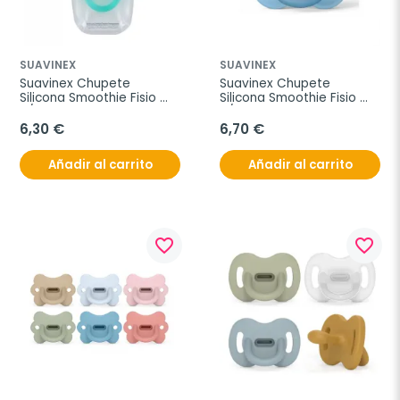
SUAVINEX
SUAVINEX
Suavinex Chupete 
Suavinex Chupete 
Silicona Smoothie Fisio 
Silicona Smoothie Fisio 
0/6M
6/18 meses
6,30 €
6,70 €
Añadir al carrito
Añadir al carrito
favorite_border
favorite_border