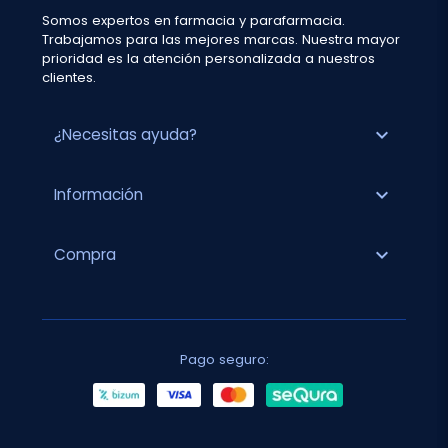
Somos expertos en farmacia y parafarmacia.
Trabajamos para las mejores marcas. Nuestra mayor
prioridad es la atención personalizada a nuestros
clientes.
expand_more
¿Necesitas ayuda?
expand_more
Información
expand_more
Compra
Pago seguro: