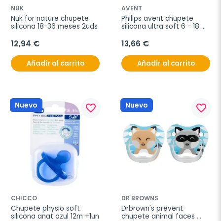
NUK
AVENT
Nuk for nature chupete 
Philips avent chupete 
silicona 18-36 meses 2uds
silicona ultra soft 6 - 18 
meses 2uds
12,94 €
13,66 €
Añadir al carrito
Añadir al carrito
Nuevo
Nuevo
favorite_border
favorite_border
CHICCO
DR BROWNS
Chupete physio soft 
Drbrown's prevent 
silicona anat azul 12m +1un
chupete animal faces 