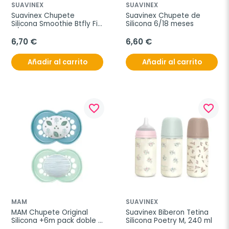
SUAVINEX
SUAVINEX
Suavinex Chupete 
Suavinex Chupete de 
Silicona Smoothie Btfly Fis 
Silicona 6/18 meses
0/6 meses
6,70 €
6,60 €
Añadir al carrito
Añadir al carrito
favorite_border
favorite_border
MAM
SUAVINEX
MAM Chupete Original 
Suavinex Biberon Tetina 
Silicona +6m pack doble 
Silicona Poetry M, 240 ml
color azul y verde, 2 