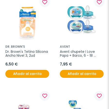
favorite_border
favorite_border
DR. BROWN'S
AVENT
Dr. Brown's Tetina Silicona 
Avent chupete I Love 
Ancha Nivel 3, 2ud
Papa + Barco, 6 - 18 
meses, 2 unidades
6,50 €
7,95 €
Añadir al carrito
Añadir al carrito
favorite_border
favorite_border