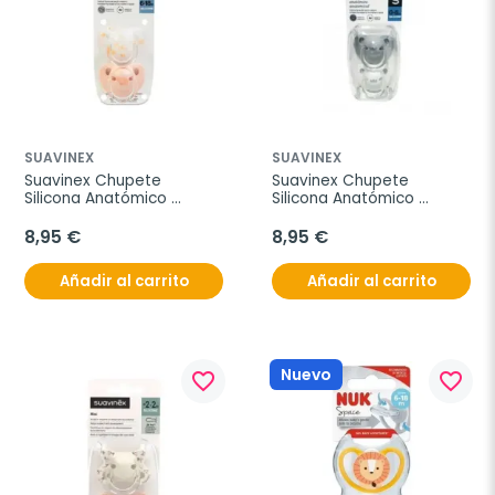
SUAVINEX
SUAVINEX
Suavinex Chupete 
Suavinex Chupete 
Silicona Anatómico 
Silicona Anatómico 
Clasico 6-18 meses, 2 
Clasico 0-6 meses, 2 
unidades
unidades
8,95 €
8,95 €
Añadir al carrito
Añadir al carrito
Nuevo
favorite_border
favorite_border