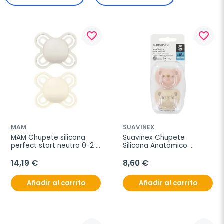
favorite_border
favorite_border
MAM
SUAVINEX
MAM Chupete silicona 
Suavinex Chupete 
perfect start neutro 0-2 
Silicona Anatomico 
meses, 2 unidades
Clasico +18M, 2 unidades
14,19 €
8,60 €
Añadir al carrito
Añadir al carrito