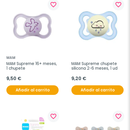
favorite_border
favorite_border
MAM
MAM Supreme 16+ meses, 
MAM Supreme chupete 
1 chupete
silicona 2-6 meses, 1 ud
9,50 €
9,20 €
Añadir al carrito
Añadir al carrito
favorite_border
favorite_border