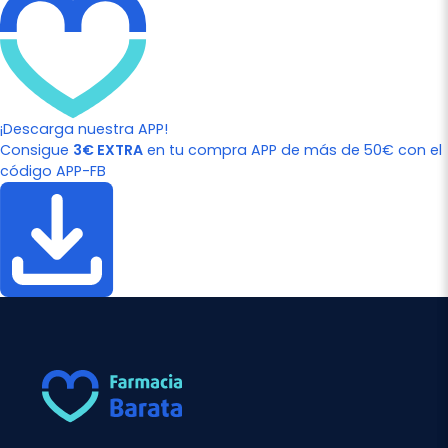
¡Descarga nuestra APP!
Consigue
3€ EXTRA
en tu compra APP de más de 50€ con el
código APP-FB