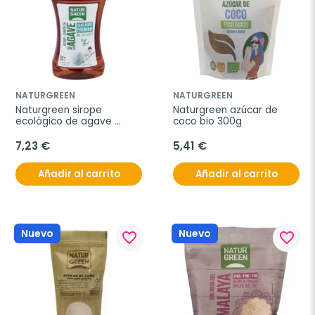
NATURGREEN
NATURGREEN
Naturgreen sirope 
Naturgreen azúcar de 
ecológico de agave 
coco bio 300g
500ml
7,23 €
5,41 €
Añadir al carrito
Añadir al carrito
Nuevo
Nuevo
favorite_border
favorite_border