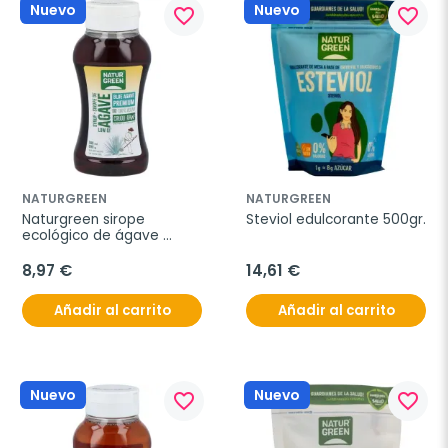
Nuevo
Nuevo
favorite_border
favorite_border
NATURGREEN
NATURGREEN
Naturgreen sirope 
Steviol edulcorante 500gr.
ecológico de ágave 
crudo 500ml
8,97 €
14,61 €
Añadir al carrito
Añadir al carrito
Nuevo
Nuevo
favorite_border
favorite_border