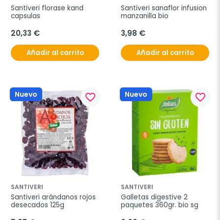
Santiveri florase kand 
Santiveri sanaflor infusion 
capsulas
manzanilla bio
20,33 €
3,98 €
Añadir al carrito
Añadir al carrito
Nuevo
Nuevo
favorite_border
favorite_border
SANTIVERI
SANTIVERI
Santiveri arándanos rojos 
Galletas digestive 2 
desecados 125g
paquetes 360gr. bio sg