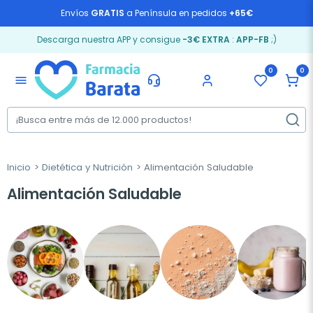
Envíos
GRATIS
a Península en pedidos
+65€
Descarga nuestra APP y consigue
-3€ EXTRA
:
APP-FB
;)
0
0
menu
Inicio
Dietética y Nutrición
Alimentación Saludable
Alimentación Saludable