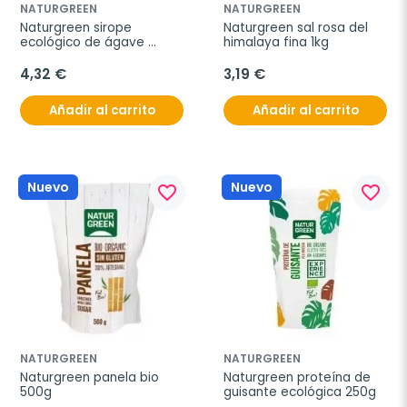
NATURGREEN
NATURGREEN
Naturgreen sirope 
Naturgreen sal rosa del 
ecológico de ágave 
himalaya fina 1kg
250ml
4,32 €
3,19 €
Añadir al carrito
Añadir al carrito
Nuevo
Nuevo
favorite_border
favorite_border
NATURGREEN
NATURGREEN
Naturgreen panela bio 
Naturgreen proteína de 
500g
guisante ecológica 250g