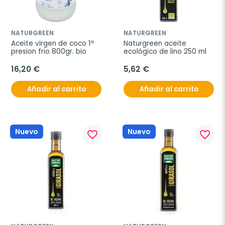
NATURGREEN
NATURGREEN
Aceite virgen de coco 1ª 
Naturgreen aceite 
presion frio 800gr. bio
ecológico de lino 250 ml
16,20 €
5,62 €
Añadir al carrito
Añadir al carrito
Nuevo
Nuevo
favorite_border
favorite_border