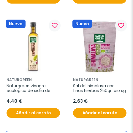
Nuevo
Nuevo
favorite_border
favorite_border
NATURGREEN
NATURGREEN
Naturgreen vinagre 
Sal del himalaya con 
ecológico de sidra de 
finas hierbas 250gr. bio sg
manzana 500ml
4,40 €
2,63 €
Añadir al carrito
Añadir al carrito