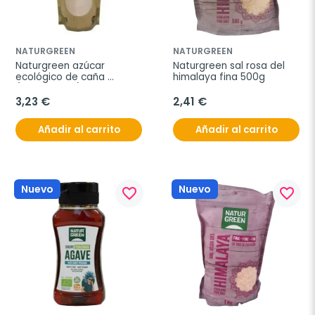
NATURGREEN
NATURGREEN
Naturgreen azúcar 
Naturgreen sal rosa del 
ecológico de caña 
himalaya fina 500g
(golden light) 500g
3,23 €
2,41 €
Añadir al carrito
Añadir al carrito
Nuevo
Nuevo
favorite_border
favorite_border