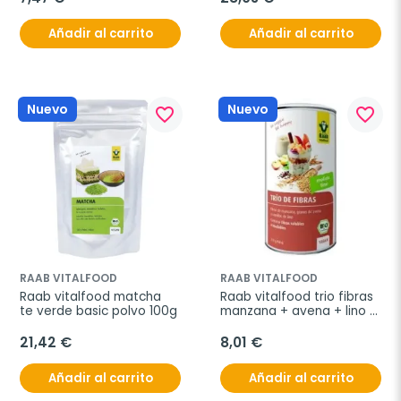
Añadir al carrito
Añadir al carrito
Nuevo
Nuevo
favorite_border
favorite_border
RAAB VITALFOOD
RAAB VITALFOOD
Raab vitalfood matcha 
Raab vitalfood trio fibras 
te verde basic polvo 100g
manzana + avena + lino 
bio vegan 210g
21,42 €
8,01 €
Añadir al carrito
Añadir al carrito