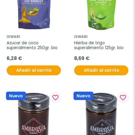
ISWARI
ISWARI
Azucar de coco 
Hierba de trigo 
superalimento 250gr. bio
superalimento 125gr. bio
6,28 €
8,69 €
Añadir al carrito
Añadir al carrito
Nuevo
Nuevo
favorite_border
favorite_border