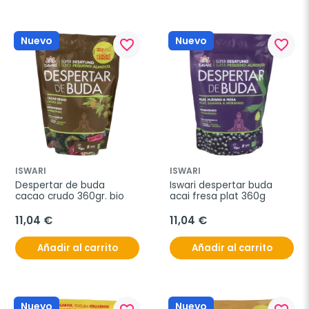
Nuevo
Nuevo
favorite_border
favorite_border
ISWARI
ISWARI
Despertar de buda 
Iswari despertar buda 
cacao crudo 360gr. bio
acai fresa plat 360g
11,04 €
11,04 €
Añadir al carrito
Añadir al carrito
Nuevo
Nuevo