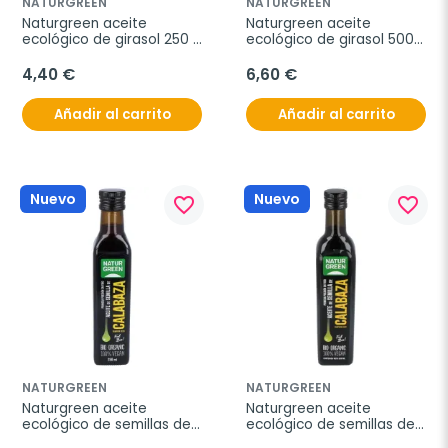
NATURGREEN
NATURGREEN
Naturgreen aceite 
Naturgreen aceite 
ecológico de girasol 250 
ecológico de girasol 500 
ml
ml
4,40 €
6,60 €
Añadir al carrito
Añadir al carrito
Nuevo
Nuevo
favorite_border
favorite_border
NATURGREEN
NATURGREEN
Naturgreen aceite 
Naturgreen aceite 
ecológico de semillas de 
ecológico de semillas de 
calabaza 250 ml
calabaza 500ml