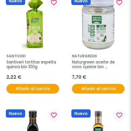
Nuevo
Nuevo
favorite_border
favorite_border
SANTIVERI
NATURGREEN
Santiveri tortitas espelta 
Naturgreen aceite de 
quinoa bio 100g
coco cuisine bio 
430ml/400g
2,22 €
7,70 €
Añadir al carrito
Añadir al carrito
Nuevo
Nuevo
favorite_border
favorite_border