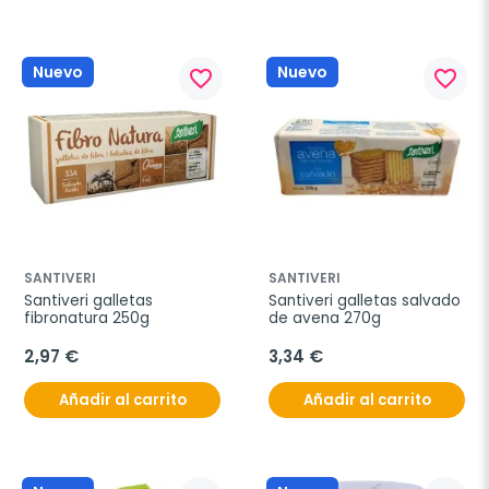
Nuevo
Nuevo
favorite_border
favorite_border
SANTIVERI
SANTIVERI
Santiveri galletas 
Santiveri galletas salvado 
fibronatura 250g
de avena 270g
2,97 €
3,34 €
Añadir al carrito
Añadir al carrito