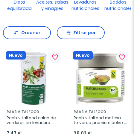
Dieta
Aceites, salsas
Levaduras
Batidos
equilibrada
y vinagres
nutricionales
nutricionales
Ordenar
Filtrar por
Nuevo
Nuevo
favorite_border
favorite_border
RAAB VITALFOOD
RAAB VITALFOOD
Raab vitalfood caldo de 
Raab vitalfood matcha 
verduras sin levadura 
te verde premium polvo 
bote bio 350g
30g
7,47 €
28,03 €