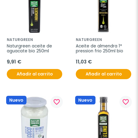
NATURGREEN
NATURGREEN
Naturgreen aceite de 
Aceite de almendra 1ª 
aguacate bio 250ml
pression frio 250ml bio
9,91 €
11,03 €
Añadir al carrito
Añadir al carrito
Nuevo
Nuevo
favorite_border
favorite_border