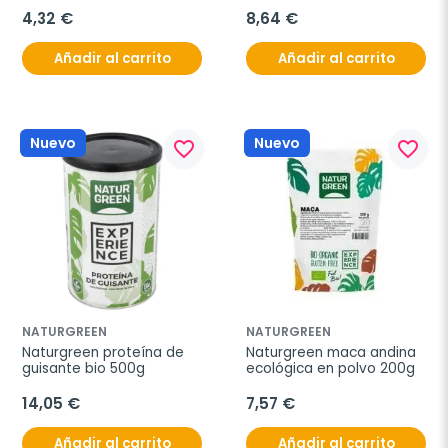
4,32 €
8,64 €
Añadir al carrito
Añadir al carrito
Nuevo
Nuevo
favorite_border
favorite_border
NATURGREEN
NATURGREEN
Naturgreen proteína de 
Naturgreen maca andina 
guisante bio 500g
ecológica en polvo 200g
14,05 €
7,57 €
Añadir al carrito
Añadir al carrito