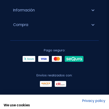
expand_more
Información
expand_more
Compra
Pago seguro:
Envíos realizados con:
No lo decimos nosotros...
Privacy policy
We use cookies
¡Tu opinión es importante!