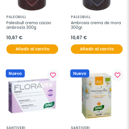
PALEOBULL
PALEOBULL
Paleobull crema cacao 
Ambrosia crema de mora 
ambrosía 300g
300gr.
10,67 €
10,67 €
Añadir al carrito
Añadir al carrito
Nuevo
Nuevo
favorite_border
favorite_border
SANTIVERI
SANTIVERI