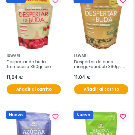
favorite_border
favorite_border
ISWARI
ISWARI
Despertar de buda 
Despertar de buda 
frambuesa 360gr. bio
mango-baobab 360gr. 
bio
11,04 €
11,04 €
Añadir al carrito
Añadir al carrito
Nuevo
Nuevo
favorite_border
favorite_border