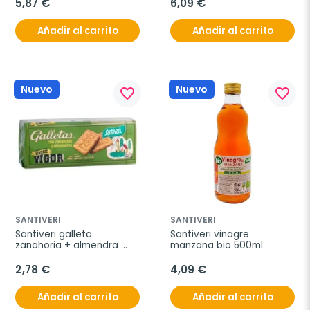
5,87 €
6,09 €
Añadir al carrito
Añadir al carrito
Nuevo
Nuevo
favorite_border
favorite_border
SANTIVERI
SANTIVERI
Santiveri galleta 
Santiveri vinagre 
zanahoria + almendra 
manzana bio 500ml
240g
2,78 €
4,09 €
Añadir al carrito
Añadir al carrito