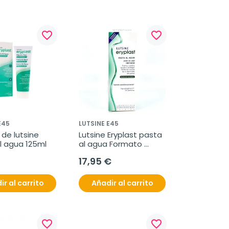
favorite_border
favorite_border
E45
LUTSINE E45
 de lutsine 
Lutsine Eryplast pasta 
l agua 125ml
al agua Formato 
ahorro. 200g
17,95 €
ir al carrito
Añadir al carrito
favorite_border
favorite_border