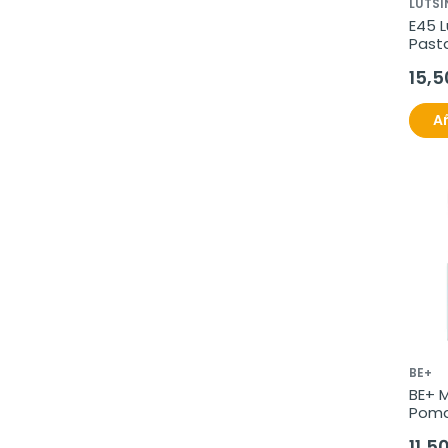
LUTSI
E45 L
Pasta
2x125
15,5
Añ
BE+
BE+ M
Poma
Pañal
11,5