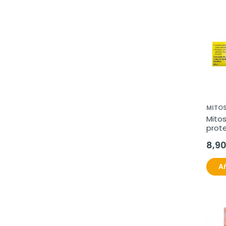
MITO
Mito
prote
8,9
Añ