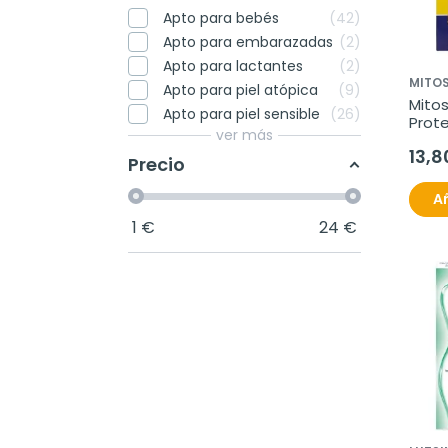
Apto para bebés
42
Apto para embarazadas
2
Apto para lactantes
2
MITO
Apto para piel atópica
9
Mito
Apto para piel sensible
26
Prote
ver más
65 g
13,8
Precio
Añ
1
€
24
€