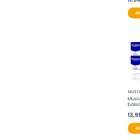
Añ
MUST
Must
bálsa
100 m
13,9
Añ