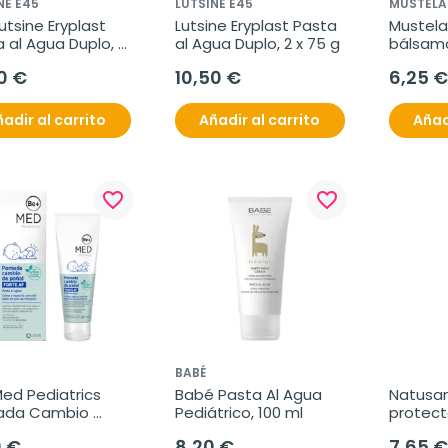
NE E45
LUTSINE E45
MUSTELA
utsine Eryplast 
Lutsine Eryplast Pasta 
Mustela
 al Agua Duplo, 
al Agua Duplo, 2 x 75 g
bálsamo 
 g
0 €
10,50 €
6,25 €
adir al carrito
Añadir al carrito
Añad
favorite_border
favorite_border
BABÉ
ed Pediatrics 
Babé Pasta Al Agua 
Natusa
da Cambio 
Pediátrico, 100 ml
protect
 Forte, 60ml
0 €
8,20 €
7,65 €