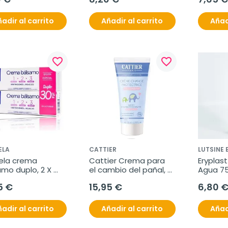
adir al carrito
Añadir al carrito
Añad
favorite_border
favorite_border
ELA
CATTIER
LUTSINE 
ela crema 
Cattier Crema para 
Eryplast
mo duplo, 2 X 
el cambio del pañal, 
Agua 75
l
75ml.
5 €
15,95 €
6,80 
adir al carrito
Añadir al carrito
Añad