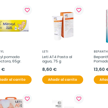
favorite_border
favorite_border
SYL
LETI
BEPANTH
syl pomada 
Leti AT4 Pasta al 
Bepanth
ctora, 65gr.
agua, 75 g
Pomada 
100 g
0 €
8,60 €
13,60 
adir al carrito
Añadir al carrito
Añad
favorite_border
favorite_border