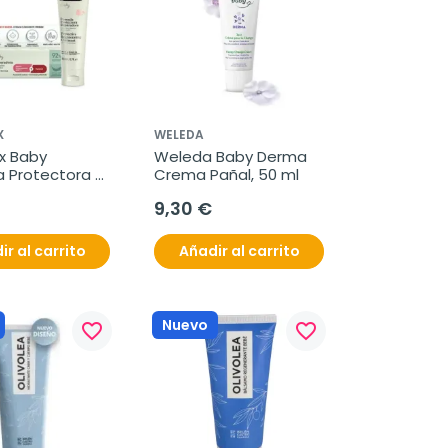
X
WELEDA
x Baby 
Weleda Baby Derma 
Protectora 
Crema Pañal, 50 ml
ora, 50 ml
9,30 €
ir al carrito
Añadir al carrito
Nuevo
favorite_border
favorite_border