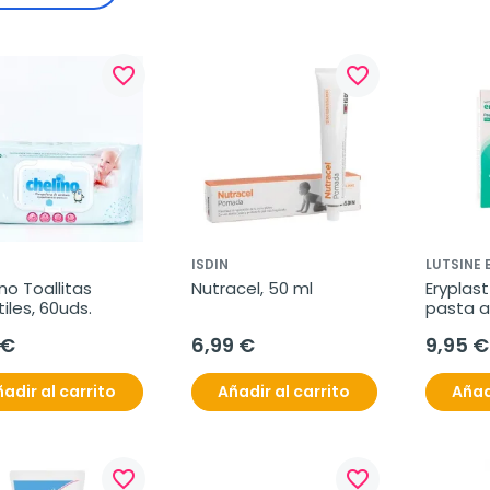
favorite_border
favorite_border
ISDIN
LUTSINE 
no Toallitas 
Nutracel, 50 ml
Eryplast
tiles, 60uds.
pasta a
 €
6,99 €
9,95 €
adir al carrito
Añadir al carrito
Añad
favorite_border
favorite_border