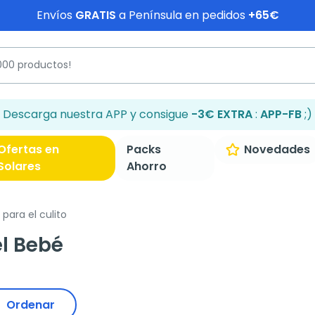
Envíos
GRATIS
a Península en pedidos
+65€
Descarga nuestra APP y consigue
-3€ EXTRA
:
APP-FB
;)
Ofertas en
Packs
Novedades
Solares
Ahorro
ara el culito
el Bebé
Ordenar