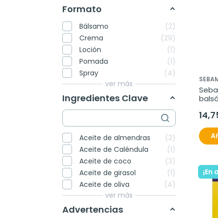
Formato
Bálsamo
2
Crema
29
Loción
1
Pomada
1
Spray
4
SEBA
ver más
Seba
Ingredientes Clave
bals
14,7
Añ
Aceite de almendras
2
Aceite de Caléndula
1
Aceite de coco
3
¡En 
Aceite de girasol
1
Aceite de oliva
4
ver más
Advertencias