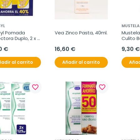
SYL
MUSTELA
syl Pomada 
Vea Zinco Pasta, 40ml.
Mustela
ctora Duplo, 2 x 
Culito 
0 €
16,60 €
9,30 €
adir al carrito
Añadir al carrito
Añad
favorite_border
favorite_border