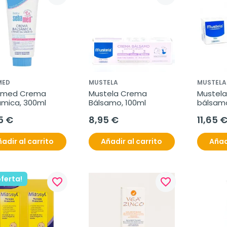
MED
MUSTELA
MUSTELA
med Crema 
Mustela Crema 
Mustela
ámica, 300ml
Bálsamo, 100ml
bálsamo
5 €
8,95 €
11,65 
adir al carrito
Añadir al carrito
Añad
oferta!
favorite_border
favorite_border