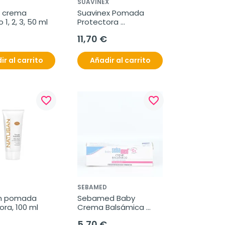
SUAVINEX
 crema 
Suavinex Pomada 
1, 2, 3, 50 ml
Protectora 
Reparadora 
11,70 €
Calmante para 
Irritaciones 75 ml
ir al carrito
Añadir al carrito
favorite_border
favorite_border
SEBAMED
n pomada 
Sebamed Baby 
ora, 100 ml
Crema Balsámica 
50ml
5,70 €