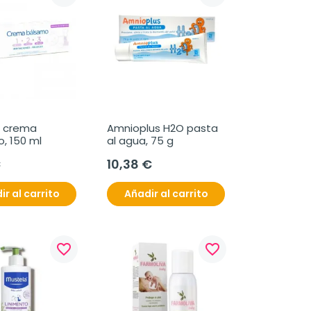
 crema 
Amnioplus H2O pasta 
, 150 ml
al agua, 75 g
€
10,38 €
ir al carrito
Añadir al carrito
favorite_border
favorite_border