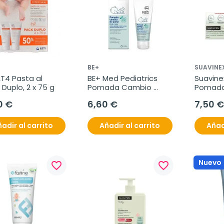
BE+
SUAVINE
AT4 Pasta al 
BE+ Med Pediatrics 
Suavine
Duplo, 2 x 75 g
Pomada Cambio 
Pomada 
Pañal, 75g
Reparad
0 €
6,60 €
7,50 €
adir al carrito
Añadir al carrito
Añad
Nuevo
favorite_border
favorite_border