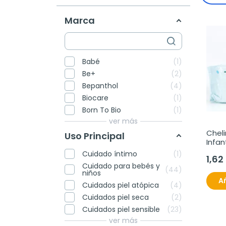
Marca
Babé
1
Be+
2
Bepanthol
4
Biocare
1
Born To Bio
1
ver más
Cheli
Uso Principal
Infan
Cuidado íntimo
1
1,62
Cuidado para bebés y
44
niños
Añ
Cuidados piel atópica
4
Cuidados piel seca
2
Cuidados piel sensible
23
ver más