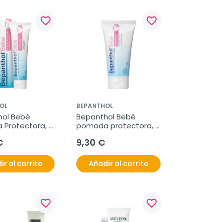
favorite_border
favorite_border
OL
BEPANTHOL
ol Bebé 
Bepanthol Bebé 
Protectora, 
pomada protectora, 
50 g
€
9,30 €
ir al carrito
Añadir al carrito
favorite_border
favorite_border