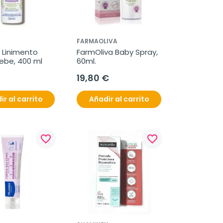
FARMAOLIVA
 Linimento 
FarmOliva Baby Spray, 
Bebe, 400 ml
60ml.
19,80 €
ir al carrito
Añadir al carrito
favorite_border
favorite_border