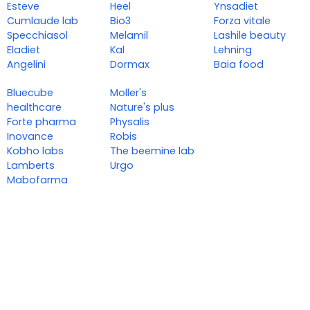
Esteve
Heel
Ynsadiet
Cumlaude lab
Bio3
Forza vitale
Specchiasol
Melamil
Lashile beauty
Eladiet
Kal
Lehning
Angelini
Dormax
Baia food
Bluecube
Moller's
healthcare
Nature's plus
Forte pharma
Physalis
Inovance
Robis
Kobho labs
The beemine lab
Lamberts
Urgo
Mabofarma