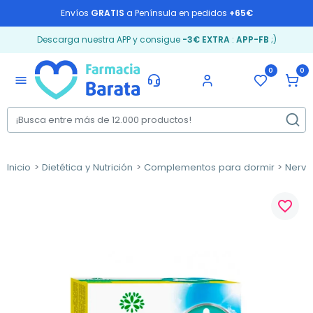
Envíos
GRATIS
a Península en pedidos
+65€
Descarga nuestra APP y consigue
-3€ EXTRA
:
APP-FB
;)
0
0
menu
Inicio
Dietética y Nutrición
Complementos para dormir
Nervi
favorite_border