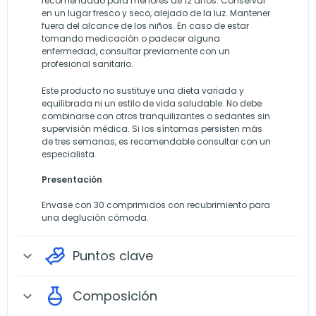
recomendado para menores de 12 años. Conservar
en un lugar fresco y seco, alejado de la luz. Mantener
fuera del alcance de los niños. En caso de estar
tomando medicación o padecer alguna
enfermedad, consultar previamente con un
profesional sanitario.
Este producto no sustituye una dieta variada y
equilibrada ni un estilo de vida saludable. No debe
combinarse con otros tranquilizantes o sedantes sin
supervisión médica. Si los síntomas persisten más
de tres semanas, es recomendable consultar con un
especialista.
Presentación
Envase con 30 comprimidos con recubrimiento para
una deglución cómoda.
Puntos clave
expand_more
Composición
expand_more