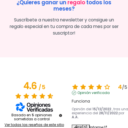
¿Quieres ganar un
regalo
todos los
meses?
Suscríbete a nuestra newsletter y consigue un
regalo especial en tu compra de cada mes por ser
suscriptor!
4.6
4
/
5
/
5
Opinión verificada
Funciona
Opinión del
15/12/2022
, tras un
experiencia del
28/11/2022
por
Basado en
5
opiniones
A.A.
sometidas a control
Ver todas las reseñas de este sitio
Útil
(0)
Informe