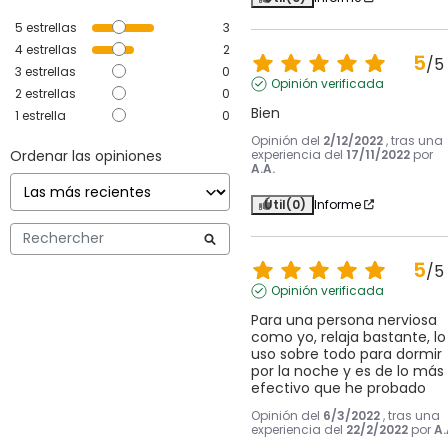
5
estrellas
3
4
estrellas
2
5
/
5
3
estrellas
0
Opinión verificada
2
estrellas
0
Bien
1
estrella
0
Opinión del
2/12/2022
, tras una
Ordenar las opiniones
experiencia del
17/11/2022
por
A.A.
Útil
(0)
Informe
5
/
5
Opinión verificada
Para una persona nerviosa 
como yo, relaja bastante, lo 
uso sobre todo para dormir 
por la noche y es de lo más 
efectivo que he probado
Opinión del
6/3/2022
, tras una
experiencia del
22/2/2022
por
A.