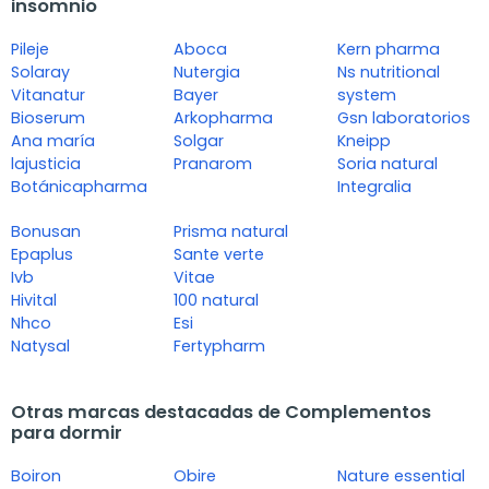
insomnio
Pileje
Aboca
Kern pharma
Solaray
Nutergia
Ns nutritional
Vitanatur
Bayer
system
Bioserum
Arkopharma
Gsn laboratorios
Ana maría
Solgar
Kneipp
lajusticia
Pranarom
Soria natural
Botánicapharma
Integralia
Bonusan
Prisma natural
Epaplus
Sante verte
Ivb
Vitae
Hivital
100 natural
Nhco
Esi
Natysal
Fertypharm
Otras marcas destacadas de Complementos
para dormir
Boiron
Obire
Nature essential