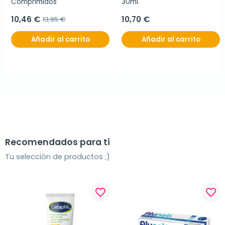
Comprimidos
30ml.
10,46 €
10,70 €
13,95 €
Añadir al carrito
Añadir al carrito
Recomendados para ti
Tu selección de productos ;)
favorite_border
favorite_border