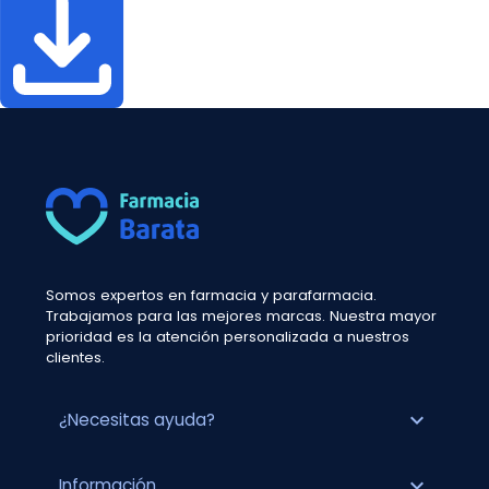
Somos expertos en farmacia y parafarmacia.
Trabajamos para las mejores marcas. Nuestra mayor
prioridad es la atención personalizada a nuestros
clientes.
expand_more
¿Necesitas ayuda?
expand_more
Información