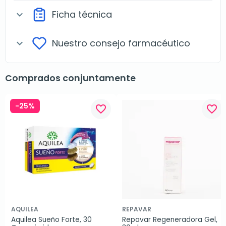
Ficha técnica
expand_more
Nuestro consejo farmacéutico
expand_more
Comprados conjuntamente
-25%
favorite_border
favorite_border
AQUILEA
REPAVAR
Aquilea Sueño Forte, 30 
Repavar Regeneradora Gel, 