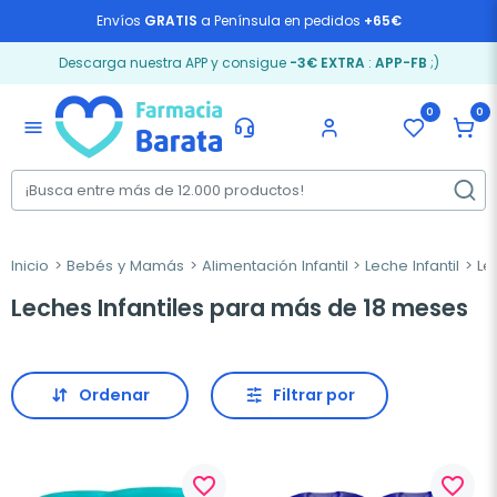
Envíos
GRATIS
a Península en pedidos
+65€
Descarga nuestra APP y consigue
-3€ EXTRA
:
APP-FB
;)
0
0
menu
Inicio
Bebés y Mamás
Alimentación Infantil
Leche Infantil
Lec
Leches Infantiles para más de 18 meses
Ordenar
Filtrar por
favorite_border
favorite_border