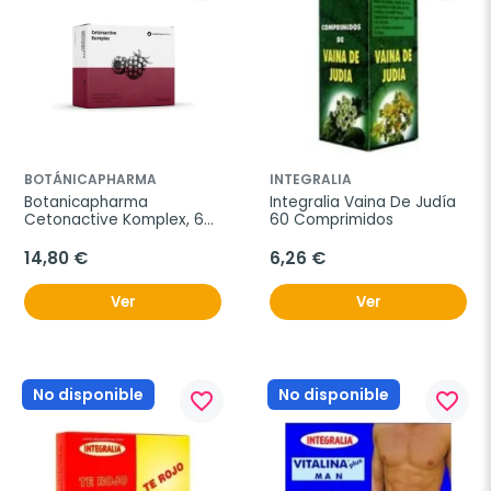
BOTÁNICAPHARMA
INTEGRALIA
Botanicapharma 
Integralia Vaina De Judía 
Cetonactive Komplex, 60 
60 Comprimidos
cápsulas.
14,80 €
6,26 €
Ver
Ver
No disponible
No disponible
favorite_border
favorite_border