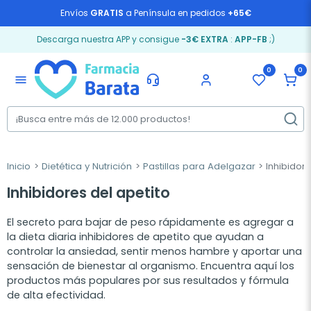
Envíos
GRATIS
a Península en pedidos
+65€
Descarga nuestra APP y consigue
-3€ EXTRA
:
APP-FB
;)
0
0
menu
Inicio
Dietética y Nutrición
Pastillas para Adelgazar
Inhibidore
Inhibidores del apetito
El secreto para bajar de peso rápidamente es agregar a
la dieta diaria inhibidores de apetito que ayudan a
controlar la ansiedad, sentir menos hambre y aportar una
sensación de bienestar al organismo. Encuentra aquí los
productos más populares por sus resultados y fórmula
de alta efectividad.