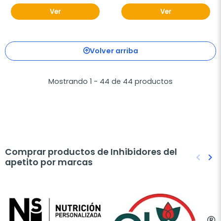
Ver
Ver
Volver arriba
Mostrando 1 - 44 de 44 productos
Comprar productos de Inhibidores del
keyboard_arrow_left
keyboard_arrow_right
apetito por marcas
Anteri
Sig