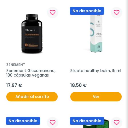
No disponible
favorite_border
favorite_border
ZENEMENT
Zenement Glucomanano, 
Siluete healthy balm, 15 ml
180 cápsulas veganas
17,97 €
18,50 €
Añadir al carrito
Ver
No disponible
No disponible
favorite_border
favorite_border