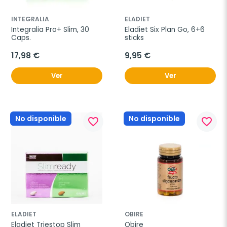
INTEGRALIA
ELADIET
Integralia Pro+ Slim, 30 
Eladiet Six Plan Go, 6+6 
Caps.
sticks
17,98 €
9,95 €
Ver
Ver
No disponible
No disponible
favorite_border
favorite_border
ELADIET
OBIRE
Eladiet Triestop Slim 
Obire 