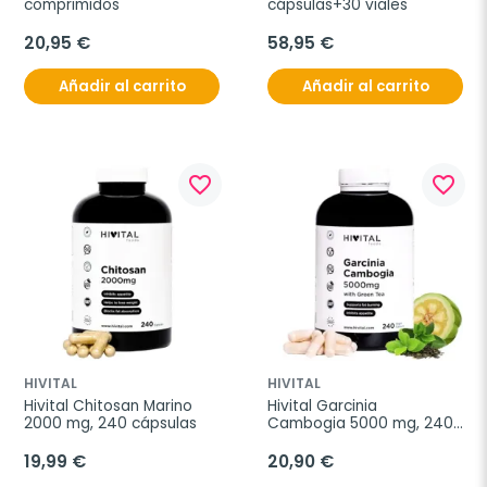
comprimidos
cápsulas+30 viales
20,95 €
58,95 €
Añadir al carrito
Añadir al carrito
favorite_border
favorite_border
HIVITAL
HIVITAL
Hivital Chitosan Marino 
Hivital Garcinia 
2000 mg, 240 cápsulas
Cambogia 5000 mg, 240 
cápsulas
19,99 €
20,90 €