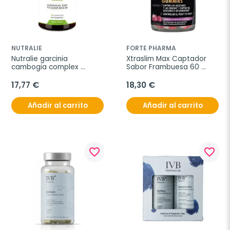
NUTRALIE
FORTE PHARMA
Nutralie garcinia 
Xtraslim Max Captador 
cambogia complex 
Sabor Frambuesa 60 
quemagrasas, 90 
Gummies
cápsulas
17,77 €
18,30 €
Añadir al carrito
Añadir al carrito
favorite_border
favorite_border