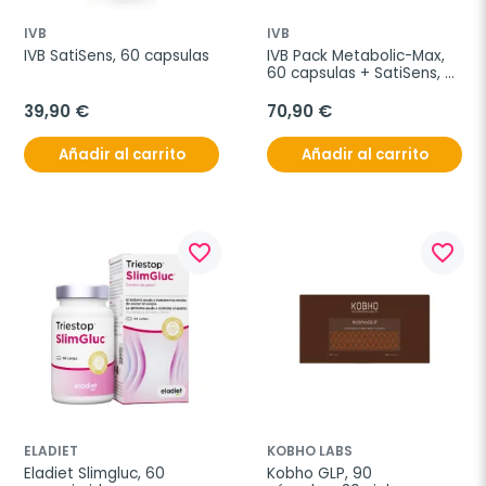
IVB
IVB
IVB SatiSens, 60 capsulas
IVB Pack Metabolic-Max, 
60 capsulas + SatiSens, 
60 capsulas
39,90 €
70,90 €
Añadir al carrito
Añadir al carrito
favorite_border
favorite_border
ELADIET
KOBHO LABS
Eladiet Slimgluc, 60 
Kobho GLP, 90 