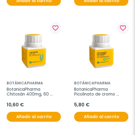
Añadir al carrito
Añadir al carrito
favorite_border
favorite_border
BOTÁNICAPHARMA
BOTÁNICAPHARMA
BotanicaPharma 
BotanicaPharma 
Chitosán 400mg, 60 
Picolinato de cromo 
cápsulas.
322Mcg, 60 comprimidos.
10,60 €
5,80 €
Añadir al carrito
Añadir al carrito