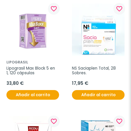
favorite_border
favorite_border
LIPOGRASIL
Lipograsil Max Block 5 en 
NS Saciaplen Total, 28 
1, 120 cápsulas
Sobres.
33,80 €
17,95 €
Añadir al carrito
Añadir al carrito
favorite_border
favorite_border