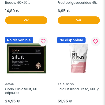
Ready, 40+20 
Fructooligosacaridos 450 
comprimidos
mg, 100 Comprimidos.
14,80 €
6,95 €
Ver
Ver
No disponible
No disponible
favorite_border
favorite_border
GOAH
BAIA FOOD
Goah Clinic Siluit, 60 
Baia Fit Blend Fresa, 600 g
cápsulas
24,95 €
59,95 €