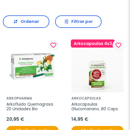
Ordenar
Filtrar por
Arkocapsulas 4x3
favorite_border
favorite_border
ARKOPHARMA
ARKOCAPSULAS
Arkofluido Quemagrasa 
Arkocapsulas 
20 Unidades Bio
Glucomanano, 80 Caps.
20,95 €
14,95 €