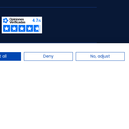
s.
 all
Deny
No, adjust