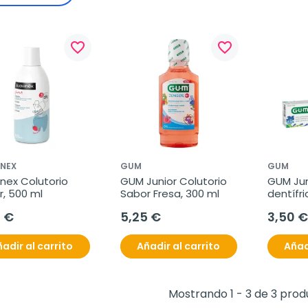
favorite_border
favorite_border
INEX
GUM
GUM
nex Colutorio 
GUM Junior Colutorio 
GUM Juni
r, 500 ml
Sabor Fresa, 300 ml
dentífri
+6 años
0 €
5,25 €
3,50 €
adir al carrito
Añadir al carrito
Añad
Mostrando 1 - 3 de 3 prod