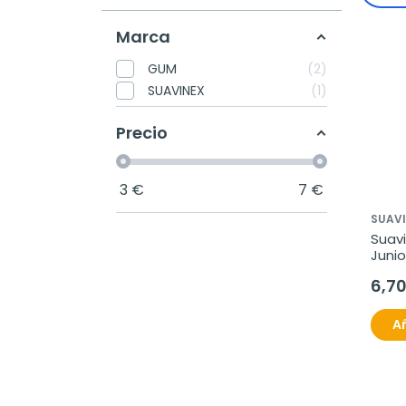
Marca
GUM
2
SUAVINEX
1
Precio
3
€
7
€
SUAV
Suavi
Junio
6,7
Añ