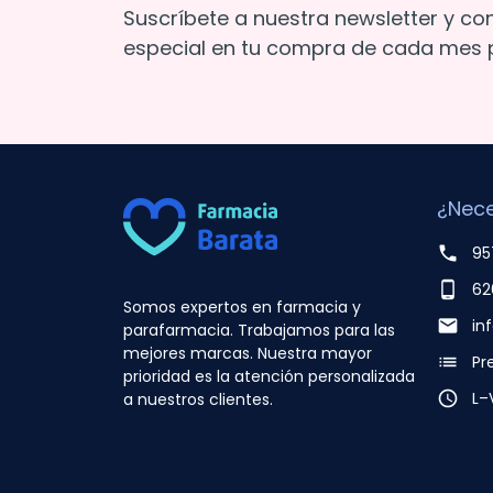
Suscríbete a nuestra newsletter y co
especial en tu compra de cada mes p
¿Nece
phone
95
phone_android
62
Somos expertos en farmacia y
email
in
parafarmacia. Trabajamos para las
mejores marcas. Nuestra mayor
list
Pr
prioridad es la atención personalizada
access_time
L–
a nuestros clientes.