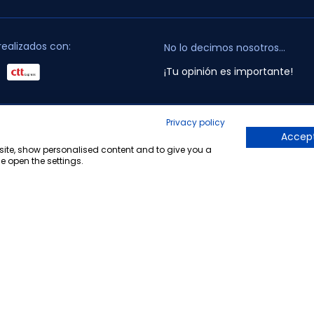
realizados con:
No lo decimos nosotros...
¡Tu opinión es importante!
Privacy policy
opyright © 2010-2026 Farmacia Barata S.L. Todos los derechos reservado
Accept
bsite, show personalised content and to give you a
e open the settings.