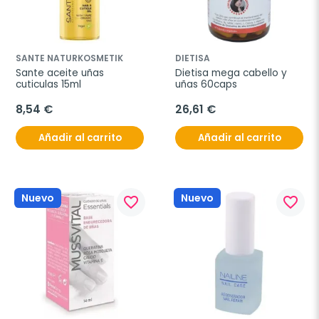
SANTE NATURKOSMETIK
DIETISA
Sante aceite uñas 
Dietisa mega cabello y 
cuticulas 15ml
uñas 60caps
8,54 €
26,61 €
Añadir al carrito
Añadir al carrito
Nuevo
Nuevo
favorite_border
favorite_border