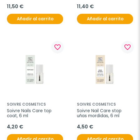
Bright Look, 11ml
5, 11ml
11,50 €
11,40 €
Añadir al carrito
Añadir al carrito
favorite_border
favorite_border
SOIVRE COSMETICS
SOIVRE COSMETICS
Soivre Nails Care top 
Soivre Nail Care stop 
coat, 6 ml
uñas mordidas, 6 ml
4,20 €
4,50 €
Añadir al carrito
Añadir al carrito