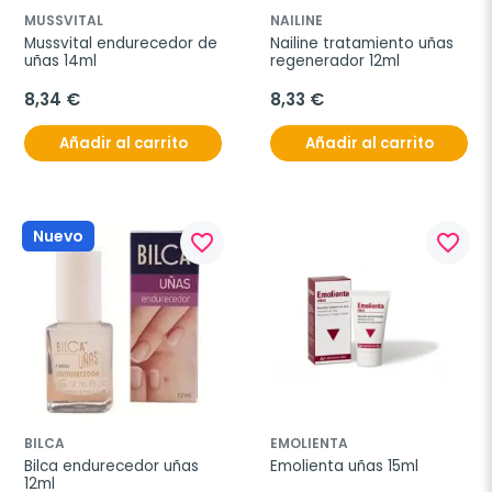
MUSSVITAL
NAILINE
Mussvital endurecedor de 
Nailine tratamiento uñas 
uñas 14ml
regenerador 12ml
8,34 €
8,33 €
Añadir al carrito
Añadir al carrito
Nuevo
favorite_border
favorite_border
BILCA
EMOLIENTA
Bilca endurecedor uñas 
Emolienta uñas 15ml
12ml