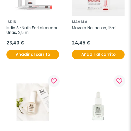
ISDIN
MAVALA
Isdin Si-Nails Fortalecedor 
Mavala Nailactan, 15ml.
Uñas, 2,5 ml
23,40 €
24,45 €
Añadir al carrito
Añadir al carrito
favorite_border
favorite_border