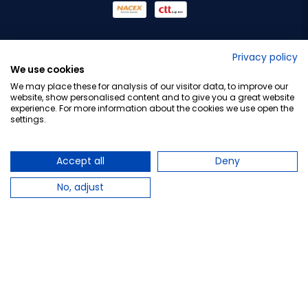
Privacy policy
We use cookies
We may place these for analysis of our visitor data, to improve our
website, show personalised content and to give you a great website
experience. For more information about the cookies we use open the
MAVALA
MAVALA
settings.
Mavala Uña Lisa, 10ml.
Mavala Colorfix, 10ml.
11,50 €
9,45 €
9,95 €
Accept all
Deny
Añadir al carrito
Añadir al carrito
No, adjust
favorite_border
favorite_border