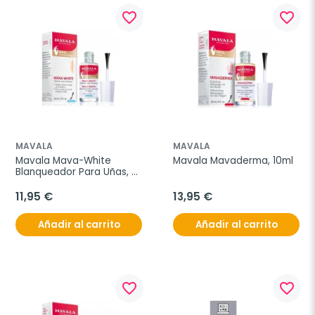
favorite_border
favorite_border
MAVALA
MAVALA
Mavala Mava-White 
Mavala Mavaderma, 10ml
Blanqueador Para Uñas, 
10ml
11,95 €
13,95 €
Añadir al carrito
Añadir al carrito
favorite_border
favorite_border