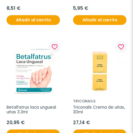
8,51 €
5,95 €
Añadir al carrito
Añadir al carrito
favorite_border
favorite_border
TRICONAILS
Betalfatrus laca ungueal 
Triconails Crema de uñas, 
uñas 3.3ml
30ml
20,95 €
27,14 €