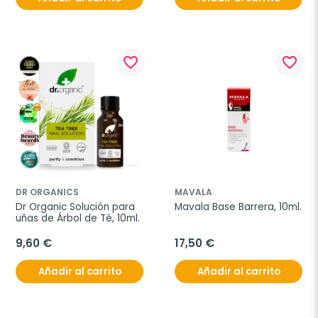
favorite_border
favorite_border
DR ORGANICS
MAVALA
Dr Organic Solución para 
Mavala Base Barrera, 10ml.
uñas de Árbol de Té, 10ml.
9,60 €
17,50 €
Añadir al carrito
Añadir al carrito