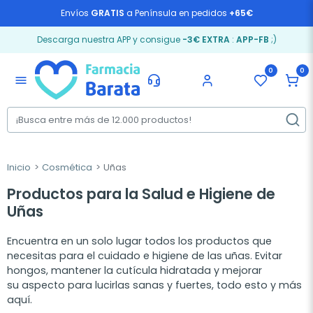
Envíos
GRATIS
a Península en pedidos
+65€
Descarga nuestra APP y consigue
-3€ EXTRA
:
APP-FB
;)
0
0
menu
Inicio
Cosmética
Uñas
Productos para la Salud e Higiene de
Uñas
Encuentra en un solo lugar todos los productos que
necesitas para el cuidado e higiene de las uñas. Evitar
hongos, mantener la cutícula hidratada y mejorar
su aspecto para lucirlas sanas y fuertes, todo esto y más
aquí.