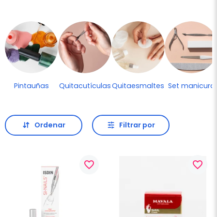
Pintauñas
Quitacutículas
Quitaesmaltes
Set manicura
Ordenar
Filtrar por
favorite_border
favorite_border