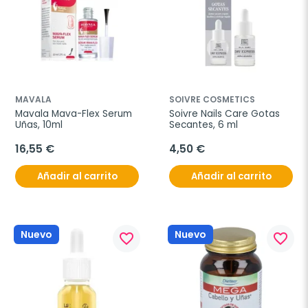
MAVALA
SOIVRE COSMETICS
Mavala Mava-Flex Serum 
Soivre Nails Care Gotas 
Uñas, 10ml
Secantes, 6 ml
16,55 €
4,50 €
Añadir al carrito
Añadir al carrito
Nuevo
Nuevo
favorite_border
favorite_border