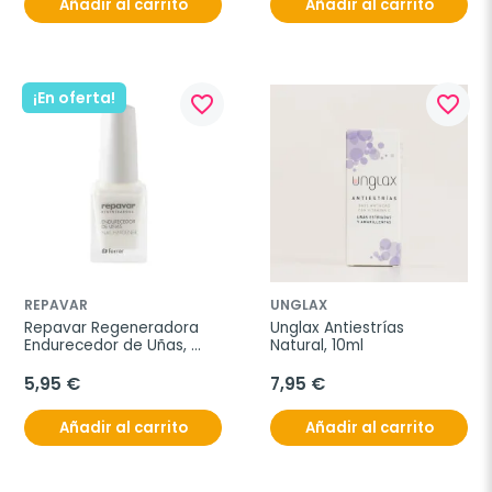
Añadir al carrito
Añadir al carrito
¡En oferta!
favorite_border
favorite_border
REPAVAR
UNGLAX
Repavar Regeneradora 
Unglax Antiestrías 
Endurecedor de Uñas, 
Natural, 10ml
15ml.
5,95 €
7,95 €
Añadir al carrito
Añadir al carrito