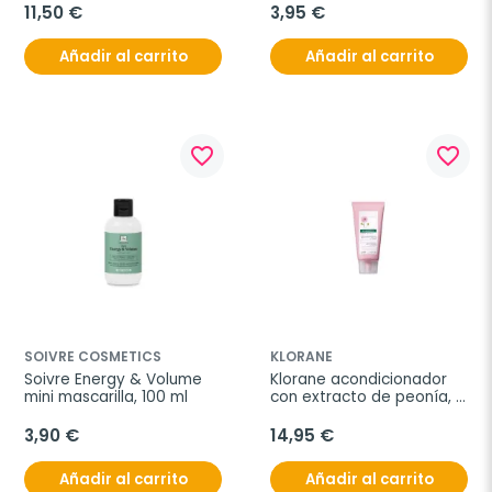
100 ml
11,50 €
3,95 €
Añadir al carrito
Añadir al carrito
favorite_border
favorite_border
SOIVRE COSMETICS
KLORANE
Soivre Energy & Volume 
Klorane acondicionador 
mini mascarilla, 100 ml
con extracto de peonía, 
150ml
3,90 €
14,95 €
Añadir al carrito
Añadir al carrito