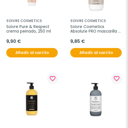
SOIVRE COSMETICS
SOIVRE COSMETICS
Soivre Pure & Respect 
Soivre Cosmetics 
crema peinado, 250 ml
Absolute PRO mascarilla 
reconstructora, 500 ml
9,90 €
9,85 €
Añadir al carrito
Añadir al carrito
favorite_border
favorite_border