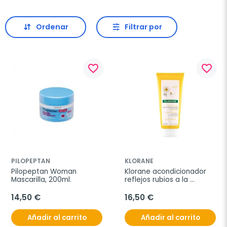
Ordenar
Filtrar por
favorite_border
favorite_border
PILOPEPTAN
KLORANE
Pilopeptan Woman 
Klorane acondicionador 
Mascarilla, 200ml.
reflejos rubios a la 
Camomila, 200 ml
14,50 €
16,50 €
Añadir al carrito
Añadir al carrito