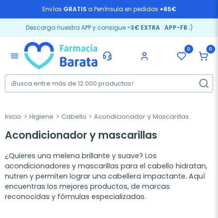
Envíos
GRATIS
a Península en pedidos
+65€
Descarga nuestra APP y consigue
-3€ EXTRA
:
APP-FB
;)
0
0
menu
Inicio
Higiene
Cabello
Acondicionador y Mascarillas
Acondicionador y mascarillas
¿Quieres una melena brillante y suave? Los
acondicionadores y mascarillas para el cabello hidratan,
nutren y permiten lograr una cabellera impactante. Aquí
encuentras los mejores productos, de marcas
reconocidas y fórmulas especializadas.