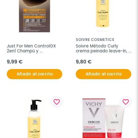
SOIVRE COSMETICS
Just For Men ControlGX 
Soivre Método Curly 
2en1 Champú y 
crema peinado leave-in, 
Acondicionador Reductor 
250 ml.
de Canas, 118 ml
9,99 €
9,80 €
Añadir al carrito
Añadir al carrito
favorite_border
favorite_border