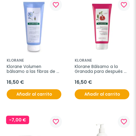
favorite_border
favorite_border
KLORANE
KLORANE
Klorane Volumen 
Klorane Bálsamo a la 
bálsamo a las fibras de 
Granada para después 
lino, 200 ml
del champú, 200 ml
16,50 €
16,50 €
Añadir al carrito
Añadir al carrito
-7,00 €
favorite_border
favorite_border