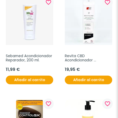
favorite_border
favorite_border
Sebamed Acondicionador 
Revita CBD 
Reparador, 200 ml.
Acondicionador 
Estimulante Cabello, 205 
ml.
11,99 €
19,95 €
Añadir al carrito
Añadir al carrito
favorite_border
favorite_border