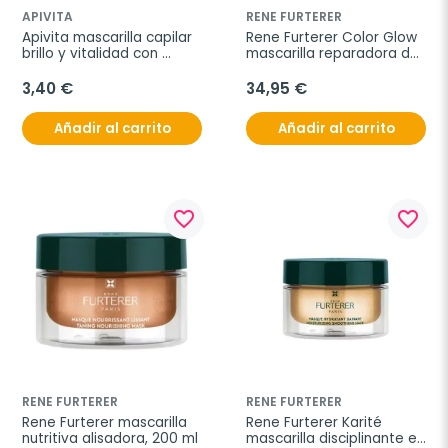
APIVITA
RENE FURTERER
Apivita mascarilla capilar 
Rene Furterer Color Glow 
brillo y vitalidad con 
mascarilla reparadora del 
naranja, 20 ml
brillo, 200 ml
3,40 €
34,95 €
Añadir al carrito
Añadir al carrito
favorite_border
favorite_border
RENE FURTERER
RENE FURTERER
Rene Furterer mascarilla 
Rene Furterer Karité 
nutritiva alisadora, 200 ml
mascarilla disciplinante e 