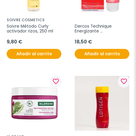
SOIVRE COSMETICS
Soivre Método Curly 
Dercos Technique 
activador rizos, 250 ml
Energizante 
Acondicionador Fort 150ml
9,80 €
18,50 €
Añadir al carrito
Añadir al carrito
favorite_border
favorite_border