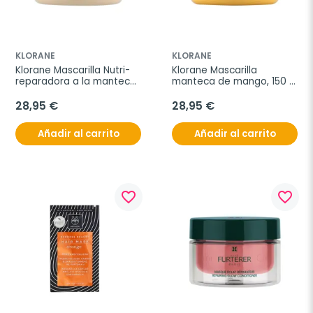
KLORANE
KLORANE
Klorane Mascarilla Nutri-
Klorane Mascarilla 
reparadora a la manteca 
manteca de mango, 150 
de Cupuaçu BIO, 150 ml
ml
28,95 €
28,95 €
Añadir al carrito
Añadir al carrito
favorite_border
favorite_border