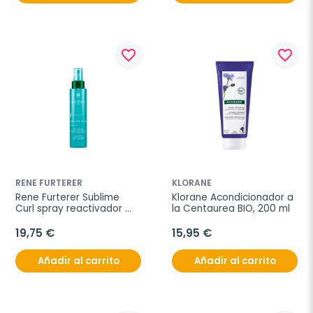
favorite_border
favorite_border
RENE FURTERER
KLORANE
Rene Furterer Sublime 
Klorane Acondicionador a 
Curl spray reactivador 
la Centaurea BIO, 200 ml
rizos sin aclarado, 150 ml
19,75 €
15,95 €
Añadir al carrito
Añadir al carrito