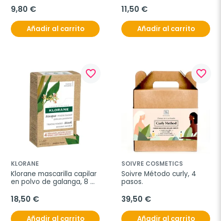
9,80 €
11,50 €
Añadir al carrito
Añadir al carrito
favorite_border
favorite_border
KLORANE
SOIVRE COSMETICS
Klorane mascarilla capilar 
Soivre Método curly, 4 
en polvo de galanga, 8 
pasos.
sobres
18,50 €
39,50 €
Añadir al carrito
Añadir al carrito