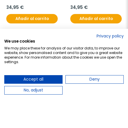
hidratante, 200 ml
34,95 €
34,95 €
Añadir al carrito
Añadir al carrito
Privacy policy
We use cookies
favorite_border
favorite_border
We may place these for analysis of our visitor data, to improve our
website, show personalised content and to give you a great website
experience. For more information about the cookies we use open the
settings.
Accept all
Deny
No, adjust
RENE FURTERER
RENE FURTERER
Rene Furterer Absolue 
Rene Furter Keratine 
Keratine Mascarillas, 
Mascarillas 
200ml.
Regeneradora, 200ml.
41,95 €
36,85 €