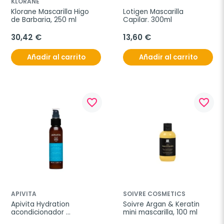
KLORANE
Klorane Mascarilla Higo 
Lotigen Mascarilla 
de Barbaria, 250 ml
Capilar. 300ml
30,42 €
13,60 €
Añadir al carrito
Añadir al carrito
favorite_border
favorite_border
APIVITA
SOIVRE COSMETICS
Apivita Hydration 
Soivre Argan & Keratin 
acondicionador 
mini mascarilla, 100 ml
hidratante sin aclarado, 