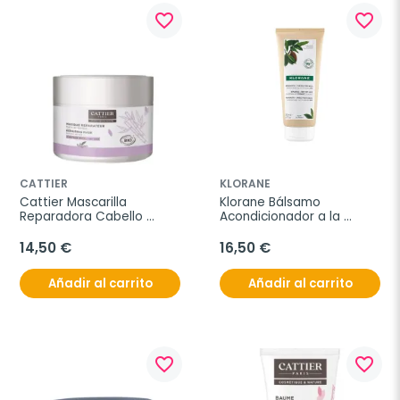
favorite_border
favorite_border
CATTIER
KLORANE
Cattier Mascarilla 
Klorane Bálsamo 
Reparadora Cabello 
Acondicionador a la 
Seco, 200ml.
manteca de cupuaçu, 
200ml.
14,50 €
16,50 €
Añadir al carrito
Añadir al carrito
favorite_border
favorite_border