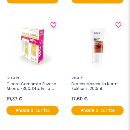
favorite_border
favorite_border
CLEARE
VICHY
Cleare Camomila Envase 
Dercos Mascarilla Kera-
Ahorro -30% Dto. En la 
Solitions, 200ml.
mascarilla
19,37 €
17,60 €
Añadir al carrito
Añadir al carrito