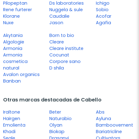
Pilopeptan
Ds laboratories
Ichigo
Rene furterer
Nuggela & sule
Sobio
Klorane
Caudalie
Acofar
Nuxe
Jason
Agafia
Akytania
Born to bio
Algologie
Cleare
Armonia
Cleare institute
Armonia
Cocunat
cosmetica
Corpore sano
natural
D shila
Avalon organics
Banban
Otras marcas destacadas de Cabello
Iraltone
Beter
Abs
Hairgen
Naturabio
Ayluna
Emolienta
Olyan
Bamboovement
Khadi
Biokap
Bariatricline
Segle
Drasanvi
Cultivators