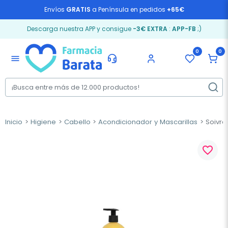
Envíos
GRATIS
a Península en pedidos
+65€
Descarga nuestra APP y consigue
-3€ EXTRA
:
APP-FB
;)
0
0
menu
Inicio
Higiene
Cabello
Acondicionador y Mascarillas
Soivre 
favorite_border