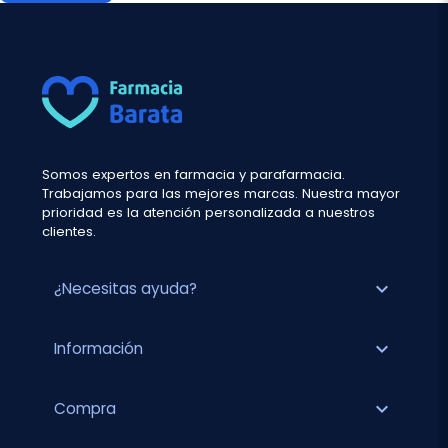
Somos expertos en farmacia y parafarmacia.
Trabajamos para las mejores marcas. Nuestra mayor
prioridad es la atención personalizada a nuestros
clientes.
expand_more
¿Necesitas ayuda?
expand_more
Información
expand_more
Compra