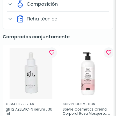
Composición
expand_more
Ficha técnica
expand_more
Comprados conjuntamente
favorite_border
favorite_border
GEMA HERRERIAS
SOIVRE COSMETICS
gh 12 AZELAIC-N serum , 30 
Soivre Cosmetics Crema 
ml
Corporal Rosa Mosqueta, 