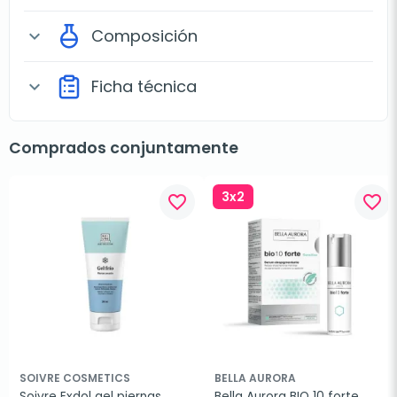
Composición
expand_more
Ficha técnica
expand_more
Comprados conjuntamente
3x2
favorite_border
favorite_border
SOIVRE COSMETICS
BELLA AURORA
Soivre Exdol gel piernas 
Bella Aurora BIO 10 forte 