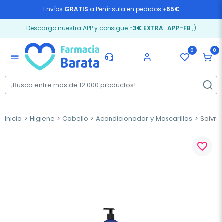
Envíos
GRATIS
a Península en pedidos
+65€
Descarga nuestra APP y consigue
-3€ EXTRA
:
APP-FB
;)
0
0
menu
Inicio
Higiene
Cabello
Acondicionador y Mascarillas
Soivre 
favorite_border