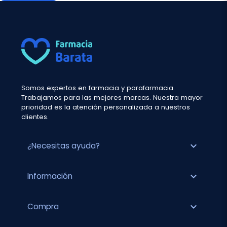
Somos expertos en farmacia y parafarmacia.
Trabajamos para las mejores marcas. Nuestra mayor
prioridad es la atención personalizada a nuestros
clientes.
expand_more
¿Necesitas ayuda?
expand_more
Información
expand_more
Compra