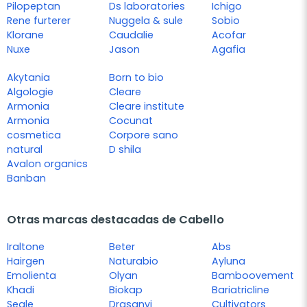
Pilopeptan
Ds laboratories
Ichigo
Rene furterer
Nuggela & sule
Sobio
Klorane
Caudalie
Acofar
Nuxe
Jason
Agafia
Akytania
Born to bio
Algologie
Cleare
Armonia
Cleare institute
Armonia
Cocunat
cosmetica
Corpore sano
natural
D shila
Avalon organics
Banban
Otras marcas destacadas de Cabello
Iraltone
Beter
Abs
Hairgen
Naturabio
Ayluna
Emolienta
Olyan
Bamboovement
Khadi
Biokap
Bariatricline
Segle
Drasanvi
Cultivators