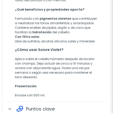
rubio, decolorado o con mechas.
¿Qué beneficios y propiedades aporta?
Formulado con
pigmentos violetas
que contribuyen
a neutralizar los tonos amarillentos y anaranjados.
Contiene aceites de jojoba, argán y de coco que
facilitan la
hidratación
del cabello.
Con filtro solar.
Libre de sulfatos, alcohol, silicona, sales y minerales.
¿Cómo usar Soivre Violet?
Aplica sobre el cabello húmedo después de lavarlo
con champú. Deja actuar de cinco a 10 minutos y
aclara con abundante agua. Úsala una vez por
semana o según sea necesario para mantener el
tono deseado.
Presentación
Envase con 500 ml.
Puntos clave
expand_more