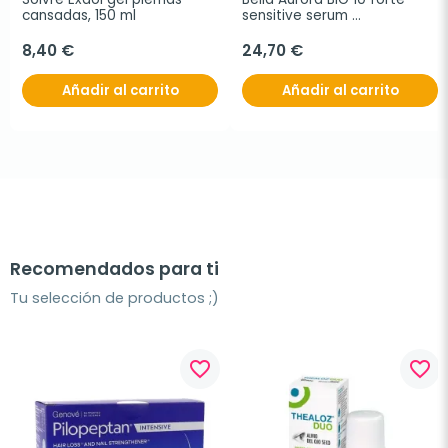
cansadas, 150 ml
sensitive serum 
despigmentante, 30 ml
8,40 €
24,70 €
Añadir al carrito
Añadir al carrito
Recomendados para ti
Tu selección de productos ;)
favorite_border
favorite_border