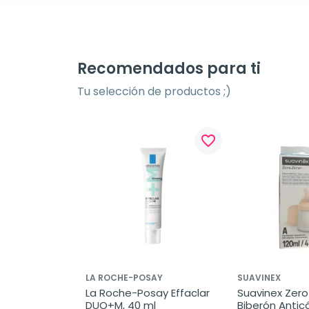
Recomendados para ti
Tu selección de productos ;)
favorite_border
LA ROCHE-POSAY
SUAVINEX
La Roche-Posay Effaclar 
Suavinex Zero 
DUO+M, 40 ml
Biberón Anticó