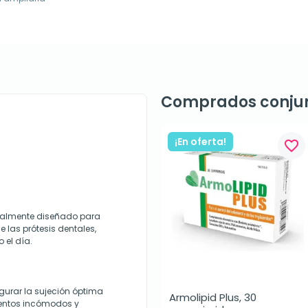
Comprados conju
¡En oferta!
favorite_border
ialmente diseñado para
 las prótesis dentales,
 el día.
urar la sujeción óptima
Armolipid Plus, 30 
ientos incómodos y