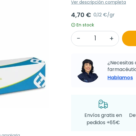
Ver descripción completa
4,70 €
0,12 €/gr
En stock
¿Necesitas 
farmacéutic
Hablamos
Envíos gratis en
De
pedidos +65€
a ampliarla