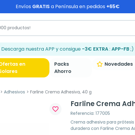
Envíos
GRATIS
a Península en pedidos
+65€
Descarga nuestra APP y consigue
-3€ EXTRA
:
APP-FB
;)
Ofertas en
Packs
Novedades
Solares
Ahorro
Adhesivos
Farline Crema Adhesiva, 40 g
Farline Crema Adh
favorite_border
Referencia: 177005
Crema adhesiva para prótesis 
duradera con Farline Crema Ad