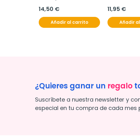
Silicona Flujo
14,50 €
11,95 €
Color Fair, 120
Añadir al carrito
Añadir al
¿Quieres ganar un
regalo
t
Suscríbete a nuestra newsletter y co
especial en tu compra de cada mes p