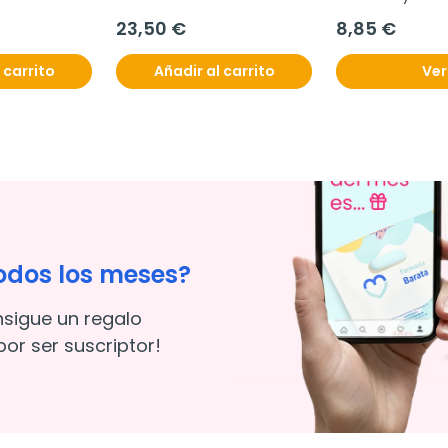
 Adaptable 
ml
23,50 €
8,85 €
 ml
 carrito
Añadir al carrito
Ver
odos los meses?
nsigue un regalo
or ser suscriptor!