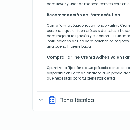
para llevar y usar de manera conveniente en 
Recomendación del farmacéutico
Como farmacéutico, recomiendo Farline Crem
personas que utilicen prótesis dentales y bus
para mejorar la fijación y el confort. Es fundam
instrucciones de uso para obtener los mejores
una buena higiene bucal.
Compra Farline Crema Adhesiva en F
Optimiza la fijación de tus prótesis dentales 
disponible en Farmaciabarata a un precio acc
que necesitas para tu bienestar dental.
Ficha técnica
expand_more