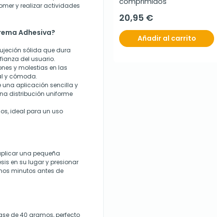
comprimidos
omer y realizar actividades
20,95 €
 Crema Adhesiva?
Añadir al carrito
ujeción sólida que dura
ianza del usuario.
ones y molestias en las
al y cómoda.
una aplicación sencilla y
una distribución uniforme
s, ideal para un uso
 aplicar una pequeña
is en su lugar y presionar
nos minutos antes de
ase de 40 gramos, perfecto