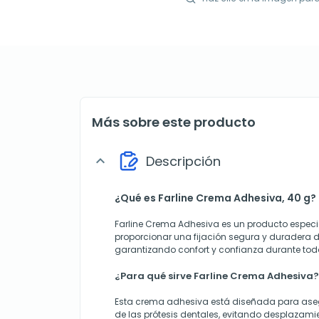
Más sobre este producto
Descripción
expand_more
¿Qué es Farline Crema Adhesiva, 40 g?
Farline Crema Adhesiva es un producto espec
proporcionar una fijación segura y duradera de
garantizando confort y confianza durante todo
¿Para qué sirve Farline Crema Adhesiva?
Esta crema adhesiva está diseñada para aseg
de las prótesis dentales, evitando desplazam