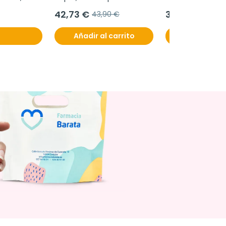
42,73 €
39,95 €
43,90 €
Añadir al carrito
Añadir al c