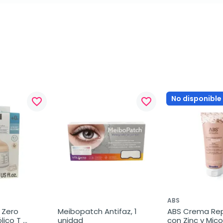
No disponible
favorite_border
favorite_border
ABS
Zero 
Meibopatch Antifaz, 1 
ABS Crema Rep
lico T 
unidad
con Zinc y Mico