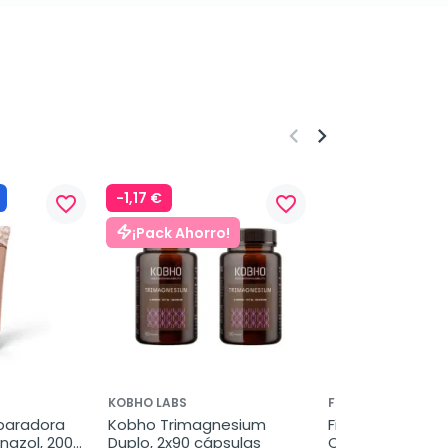
keyboard_arrow_left
keyboard_arrow_right
-1,17 €
favorite_border
favorite_border
¡Pack Ahorro!
KOBHO LABS
FILORGA
aradora 
Kobho Trimagnesium 
Filorga Optim-Ey
nazol, 200 
Duplo, 2x90 cápsulas
Contorno, 15 ml