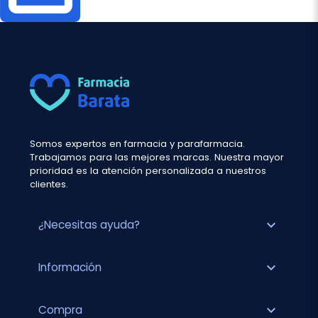
Somos expertos en farmacia y parafarmacia.
Trabajamos para las mejores marcas. Nuestra mayor
prioridad es la atención personalizada a nuestros
clientes.
expand_more
¿Necesitas ayuda?
expand_more
Información
expand_more
Compra