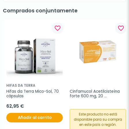
Comprados conjuntamente
favorite_border
favorite_border
HIFAS DA TERRA
Hifas da Terra Mico-Sol, 70 
Cinfamucol Acetilcisteína 
cápsulas
forte 600 mg, 20 
comprimidos efervescentes
62,95 €
Este producto no está
Añadir al carrito
disponible para su compra
en este país o región.