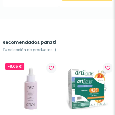
Recomendados para ti
Tu selección de productos ;)
-8,05 €
favorite_border
favorite_border