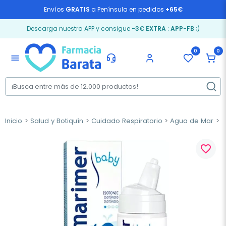
Envíos
GRATIS
a Península en pedidos
+65€
Descarga nuestra APP y consigue
-3€ EXTRA
:
APP-FB
;)
0
0
menu
Inicio
Salud y Botiquín
Cuidado Respiratorio
Agua de Mar
M
favorite_border