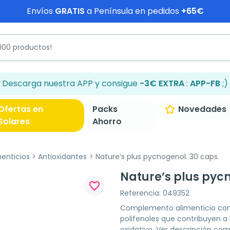
Envíos
GRATIS
a Península en pedidos
+65€
Descarga nuestra APP y consigue
-3€ EXTRA
:
APP-FB
;)
Ofertas en
Packs
Novedades
Solares
Ahorro
enticios
Antioxidantes
Nature’s plus pycnogenol. 30 caps.
Nature’s plus pycn
favorite_border
Referencia: 049352
Complemento alimenticio con 
polifenoles que contribuyen a 
oxidativo.
Ver descripción com