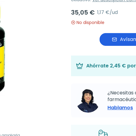
35,05 €
1,17 €/ud
No disponible
Avísam
Ahórrate
2,45 €
por
¿Necesitas 
farmacéutic
Hablamos
a ampliarla