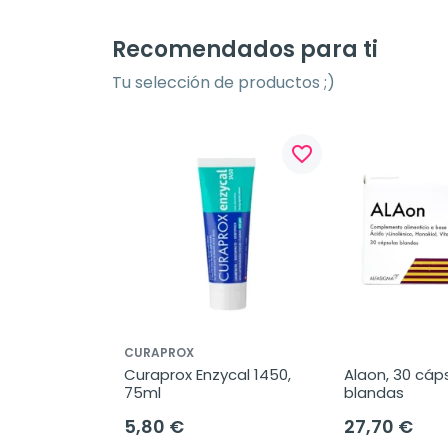
Recomendados para ti
Tu selección de productos ;)
favorite_border
CURAPROX
Curaprox Enzycal 1450, 
Alaon, 30 cáps
75ml
blandas
5,80 €
27,70 €