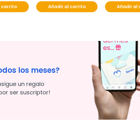
 carrito
Añadir al carrito
Añadir al 
odos los meses?
nsigue un regalo
or ser suscriptor!