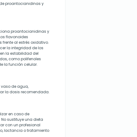
d de proantocianidinas y
rciona proantocianidinas y
Los flavonoides
 frente al estrés oxidativo.
er la integridad de los
en la estabilidad del
ados, como polifenoles
 la función celular.
n vaso de agua,
rar la dosis recomendada.
lizar en caso de
. No sustituye una dieta
tar con un profesional
o, lactancia o tratamiento