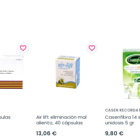
favorite_border
favorite_border
CASEN RECORDAT
ulas 
Air lift eliminación mal 
Casenfibra 14 st
aliento, 40 cápsulas
unidosis 5 gr
13,06 €
9,80 €