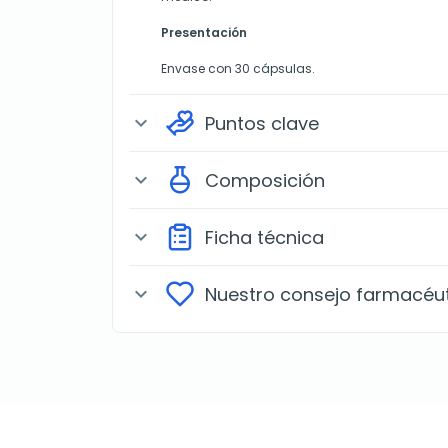
Presentación
Envase con 30 cápsulas.
Puntos clave
expand_more
Composición
expand_more
Ficha técnica
expand_more
Nuestro consejo farmacéu
expand_more