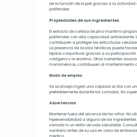
de la función de la piel gracias a la activida
polifenoles.
Propiedades de sus ingredientes
El extracto de corteza de pino marítimo propo
polifenoles con alta capacidad antioxidante. 
contribuyen a proteger las estructuras celulares
La presencia de ácidos fenólicos puede favorec
tejidos conjuntivos gracias a su participación 
colágeno y la elastina. Otros nutrientes asoci
monoméricos, contribuyen al mantenimiento de
Modo de empleo
Se aconseja ingerir una cápsula al día con u
preferiblemente durante las comidas. No supe
Advertencias
Mantener fuera del alcance de los niños. No uti
hipersensibilidad a alguno de los ingredientes
variada ni un estilo de vida saludable. Consul
sanitario antes de su uso en caso de embaraz
médico.