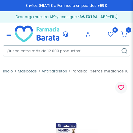
Envíos
GRATIS
a Península en pedidos
+65€
Descarga nuestra APP y consigue
-3€ EXTRA
:
APP-FB
;)
0
0
menu
Inicio
Mascotas
Antiparásitos
Parasital perros medianos 10 - 
favorite_border