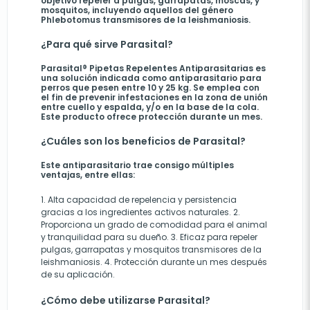
objetivo repeler a pulgas, garrapatas, moscas, y
mosquitos, incluyendo aquellos del género
Phlebotomus transmisores de la leishmaniosis.
¿Para qué sirve Parasital?
Parasital® Pipetas Repelentes Antiparasitarias es
una solución indicada como antiparasitario para
perros que pesen entre 10 y 25 kg. Se emplea con
el fin de prevenir infestaciones en la zona de unión
entre cuello y espalda, y/o en la base de la cola.
Este producto ofrece protección durante un mes.
¿Cuáles son los beneficios de Parasital?
Este antiparasitario trae consigo múltiples
ventajas, entre ellas:
1. Alta capacidad de repelencia y persistencia
gracias a los ingredientes activos naturales. 2.
Proporciona un grado de comodidad para el animal
y tranquilidad para su dueño. 3. Eficaz para repeler
pulgas, garrapatas y mosquitos transmisores de la
leishmaniosis. 4. Protección durante un mes después
de su aplicación.
¿Cómo debe utilizarse Parasital?