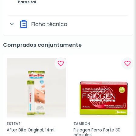
Parasital.
Ficha técnica
expand_more
Comprados conjuntamente
favorite_border
favorite_border
ESTEVE
ZAMBON
After Bite Original, 14ml.
Fisiogen Ferro Forte 30 
cápsulas