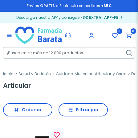
Envíos
GRATIS
a Península en pedidos
+65€
Descarga nuestra APP y consigue
-3€ EXTRA
:
APP-FB
;)
0
0
menu
Inicio
Salud y Botiquín
Cuidado Muscular, Articular y óseo
Dol
Articular
Ordenar
Filtrar por
favorite_border