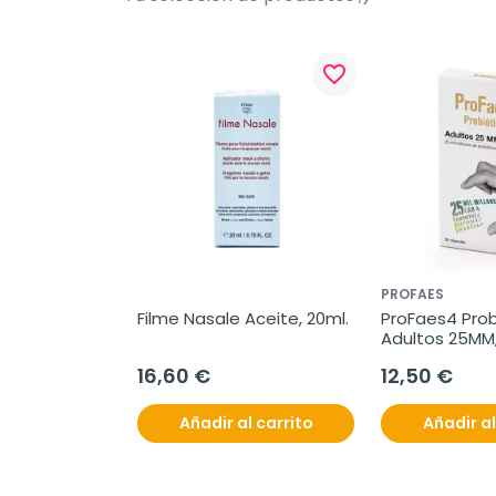
favorite_border
PROFAES
Filme Nasale Aceite, 20ml.
ProFaes4 Prob
Adultos 25MM,
30cápsulas.
16,60 €
12,50 €
Añadir al carrito
Añadir al