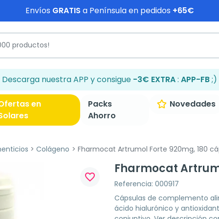
Envíos
GRATIS
a Península en pedidos
+65€
Descarga nuestra APP y consigue
-3€ EXTRA
:
APP-FB
;)
Ofertas en
Packs
Novedades
Solares
Ahorro
enticios
Colágeno
Fharmocat Artrumol Forte 920mg, 180 cá
Fharmocat Artrumo
favorite_border
Referencia: 000917
Cápsulas de complemento alim
ácido hialurónico y antioxida
conjuntivo.
Ver descripción c