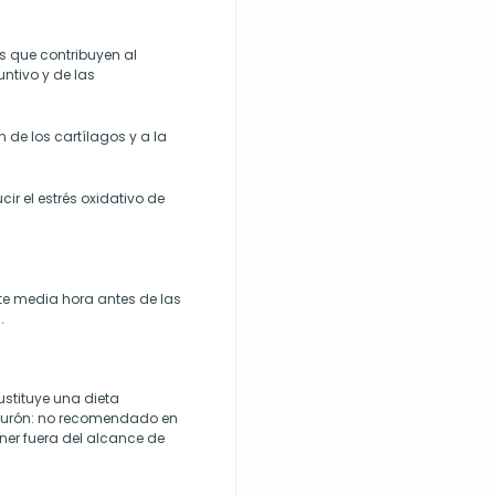
s que contribuyen al
untivo y de las
n de los cartílagos y a la
ir el estrés oxidativo de
te media hora antes de las
.
stituye una dieta
iburón: no recomendado en
er fuera del alcance de