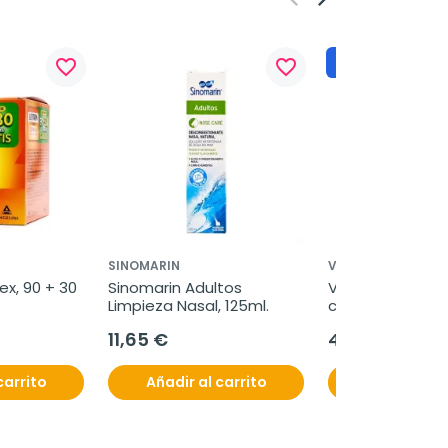
Regalo
favorite_border
favorite_border
SINOMARIN
VITAE
x, 90 + 30 
Sinomarin Adultos 
Vitae Oliovita, 12
Limpieza Nasal, 125ml.
cápsulas
11,65 €
47,93 €
carrito
Añadir al carrito
Añadir al c