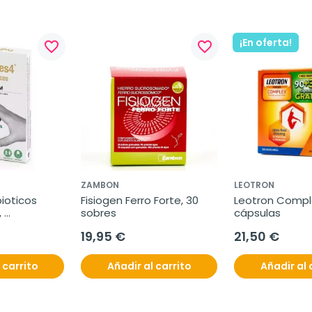
¡En oferta!
favorite_border
favorite_border
ZAMBON
LEOTRON
ioticos 
Fisiogen Ferro Forte, 30 
Leotron Comple
 
sobres
cápsulas
19,95 €
21,50 €
 carrito
Añadir al carrito
Añadir al 