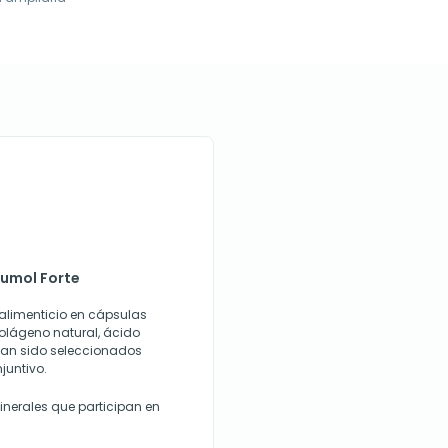
rumol Forte
alimenticio en cápsulas
colágeno natural, ácido
 han sido seleccionados
juntivo.
nerales que participan en