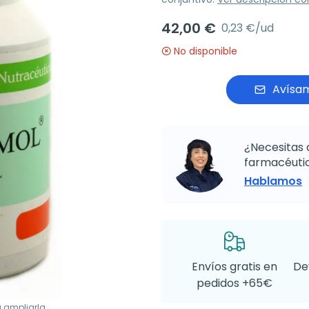
42,00 €
0,23 €/ud
No disponible
Avísam
¿Necesitas 
farmacéutic
Hablamos
Envíos gratis en
De
pedidos +65€
a ampliarla