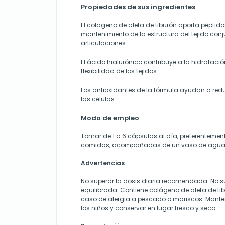
Propiedades de sus ingredientes
El colágeno de aleta de tiburón aporta péptido
mantenimiento de la estructura del tejido conj
articulaciones.
El ácido hialurónico contribuye a la hidratació
flexibilidad de los tejidos.
Los antioxidantes de la fórmula ayudan a reduc
las células.
Modo de empleo
Tomar de 1 a 6 cápsulas al día, preferentemen
comidas, acompañadas de un vaso de agua
Advertencias
No superar la dosis diaria recomendada. No su
equilibrada. Contiene colágeno de aleta de t
caso de alergia a pescado o mariscos. Manten
los niños y conservar en lugar fresco y seco.