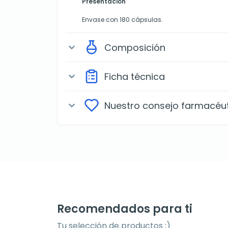
Presentación
Envase con 180 cápsulas.
Composición
expand_more
Ficha técnica
expand_more
Nuestro consejo farmacéu
expand_more
Recomendados para ti
Tu selección de productos ;)