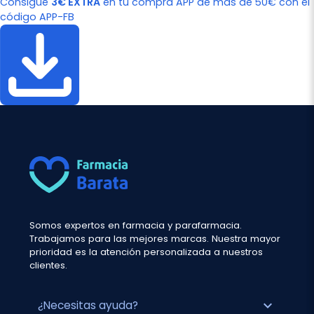
Consigue
3€ EXTRA
en tu compra APP de más de 50€ con el
código APP-FB
Somos expertos en farmacia y parafarmacia.
Trabajamos para las mejores marcas. Nuestra mayor
prioridad es la atención personalizada a nuestros
clientes.
expand_more
¿Necesitas ayuda?