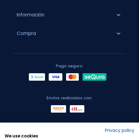
expand_more
Información
expand_more
Compra
Pago seguro:
Envíos realizados con:
No lo decimos nosotros...
Privacy policy
We use cookies