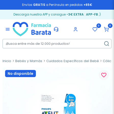
Envíos
GRATIS
a Península en pedidos
+65€
Descarga nuestra APP y consigue
-3€ EXTRA
:
APP-FB
;)
0
0
menu
Inicio
Bebés y Mamás
Cuidados Específicos del Bebé
Cólico
No disponible
favorite_border