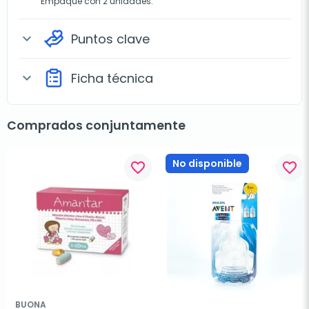
Empaque con 2 unidades.
Puntos clave
expand_more
Ficha técnica
expand_more
Comprados conjuntamente
No disponible
favorite_border
favorite_border
BUONA