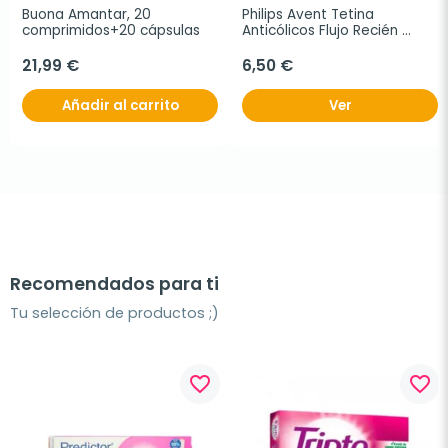
Buona Amantar, 20 
Philips Avent Tetina 
comprimidos+20 cápsulas
Anticólicos Flujo Recién 
Nacido +0m, 2 unidades.
21,99 €
6,50 €
Añadir al carrito
Ver
Recomendados para ti
Tu selección de productos ;)
favorite_border
favorite_border