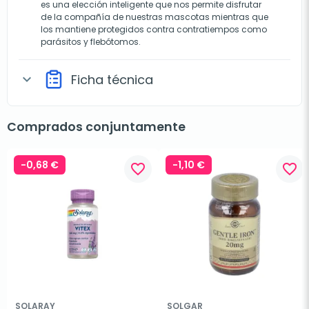
es una elección inteligente que nos permite disfrutar
de la compañía de nuestras mascotas mientras que
los mantiene protegidos contra contratiempos como
parásitos y flebótomos.
Ficha técnica
expand_more
Comprados conjuntamente
-0,68 €
-1,10 €
favorite_border
favorite_border
SOLARAY
SOLGAR