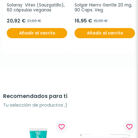
Solaray  Vitex (Sauzgatillo), 
Solgar Hierro Gentle 20 mg, 
60 cápsulas veganas
90 Caps. Veg.
20,92 €
16,95 €
21,60 €
18,05 €
Añadir al carrito
Añadir al carrito
Recomendados para ti
Tu selección de productos ;)
favorite_border
favorite_border