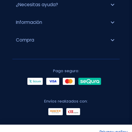
expand_more
¿Necesitas ayuda?
expand_more
Información
expand_more
Compra
Pago seguro:
Envíos realizados con:
No lo decimos nosotros...