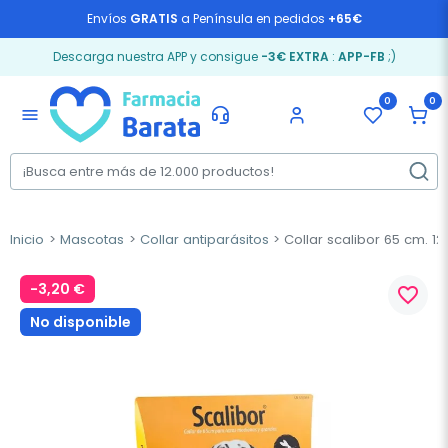
Envíos
GRATIS
a Península en pedidos
+65€
Descarga nuestra APP y consigue
-3€ EXTRA
:
APP-FB
;)
0
0
menu
Inicio
Mascotas
Collar antiparásitos
Collar scalibor 65 cm. 1
-3,20 €
favorite_border
No disponible