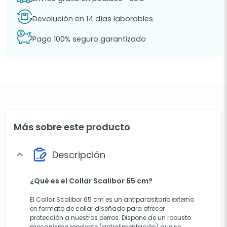
Devolución en 14 días laborables
Pago 100% seguro garantizado
Más sobre este producto
Descripción
expand_more
¿Qué es el Collar Scalibor 65 cm?
El Collar Scalibor 65 cm es un antiparasitario externo
en formato de collar diseñado para ofrecer
protección a nuestros perros. Dispone de un robusto
mecanismo repelente (antialimentación) que se