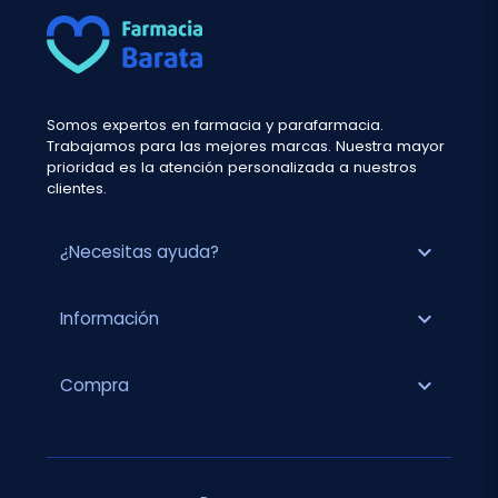
Somos expertos en farmacia y parafarmacia.
Trabajamos para las mejores marcas. Nuestra mayor
prioridad es la atención personalizada a nuestros
clientes.
expand_more
¿Necesitas ayuda?
expand_more
Información
expand_more
Compra