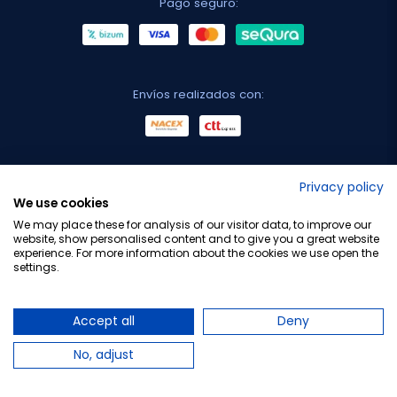
Pago seguro:
Envíos realizados con:
No lo decimos nosotros...
Privacy policy
We use cookies
¡Tu opinión es importante!
We may place these for analysis of our visitor data, to improve our
website, show personalised content and to give you a great website
experience. For more information about the cookies we use open the
settings.
Copyright © 2010-2026 Farmacia Barata S.L. Todos los
derechos reservados.
Accept all
Deny
No, adjust