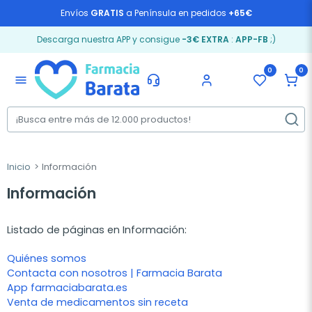
Envíos
GRATIS
a Península en pedidos
+65€
Descarga nuestra APP y consigue
-3€ EXTRA
:
APP-FB
;)
0
0
menu
Inicio
Información
Información
Listado de páginas en Información:
Quiénes somos
Contacta con nosotros | Farmacia Barata
App farmaciabarata.es
Venta de medicamentos sin receta