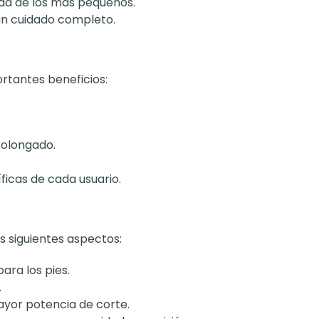
ad de los más pequeños.
 un cuidado completo.
ortantes beneficios:
rolongado.
ficas de cada usuario.
s siguientes aspectos:
ra los pies.
.
ayor potencia de corte.