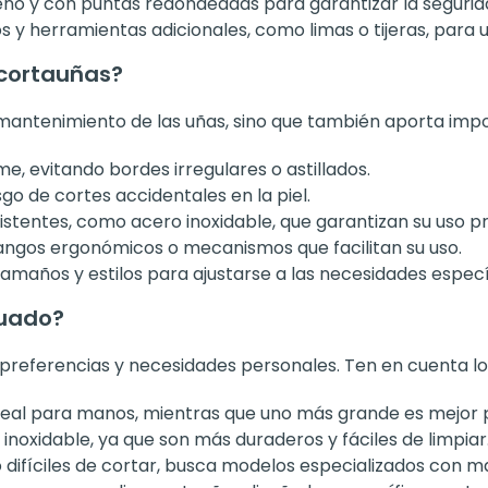
o y con puntas redondeadas para garantizar la segurid
 y herramientas adicionales, como limas o tijeras, para
 cortauñas?
l mantenimiento de las uñas, sino que también aporta imp
e, evitando bordes irregulares o astillados.
go de cortes accidentales en la piel.
stentes, como acero inoxidable, que garantizan su uso p
ngos ergonómicos o mecanismos que facilitan su uso.
amaños y estilos para ajustarse a las necesidades especí
cuado?
 preferencias y necesidades personales. Ten en cuenta lo
eal para manos, mientras que uno más grande es mejor pa
noxidable, ya que son más duraderos y fáciles de limpiar
o difíciles de cortar, busca modelos especializados con m