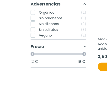
Advertencias
Orgánico
2
Sin parabenos
3
Sin siliconas
3
Sin sulfatos
3
Vegano
2
ACOF
Acofa
Precio
unid
3,5
2
€
19
€