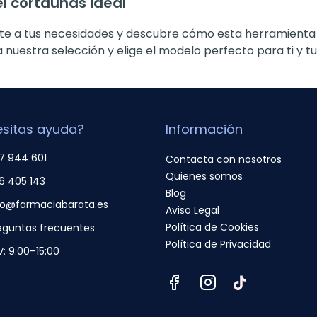
l cortauñas ideal
pte a tus necesidades y descubre cómo esta herramienta
 nuestra selección y elige el modelo perfecto para ti y tu 
sitas ayuda?
Información
7 944 601
Contacta con nosotros
Quienes somos
6 405 143
Blog
fo@farmaciabarata.es
Aviso Legal
Política de Cookies
eguntas frecuentes
Política de Privacidad
V: 9:00–15:00