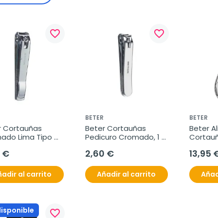
favorite_border
favorite_border
BETER
BETER
r Cortauñas 
Beter Cortauñas 
Beter Al
ado Lima Tipo 
Pedicuro Cromado, 1 
Cortau
n 5,6 Cm , 1 
Unidad
Profesio
 €
2,60 €
13,95 
ad
unidad
adir al carrito
Añadir al carrito
Añad
disponible
favorite_border