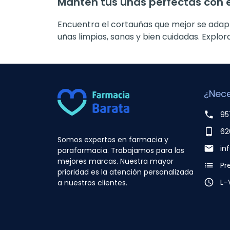
Mantén tus uñas perfectas con e
Encuentra el cortauñas que mejor se ada
uñas limpias, sanas y bien cuidadas. Explora
¿Nece
phone
95
phone_android
62
Somos expertos en farmacia y
email
in
parafarmacia. Trabajamos para las
mejores marcas. Nuestra mayor
list
Pr
prioridad es la atención personalizada
access_time
L–
a nuestros clientes.