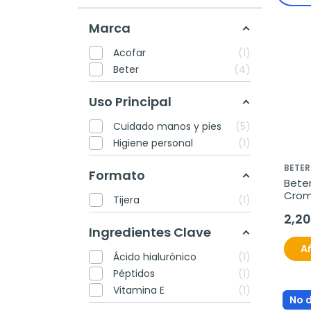
Marca
Acofar
1
Beter
4
Uso Principal
Cuidado manos y pies
5
Higiene personal
1
BETER
Formato
Bete
Crom
Tijera
1
Alemá
2,20
unid
Ingredientes Clave
Añ
Ácido hialurónico
1
Péptidos
1
Vitamina E
1
No 