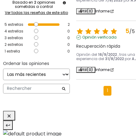
experiencia del
7/8/2023
por
A.A
Basado en
2
opiniones
sometidas a control
Útil
(0)
Informe
Ver todas las reseñas de este sitio
5
estrellas
2
5
/
5
4
estrellas
0
Opinión verificada
3
estrellas
0
2
estrellas
0
Recuperación rápida
1
estrella
0
Opinión del
16/9/2022
, tras una
experiencia del
31/8/2022
por
A.
Ordenar las opiniones
Útil
(0)
Informe
1