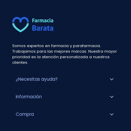
Somos expertos en farmacia y parafarmacia.
Trabajamos para las mejores marcas. Nuestra mayor
prioridad es la atención personalizada a nuestros
clientes.
expand_more
¿Necesitas ayuda?
expand_more
Información
expand_more
Compra