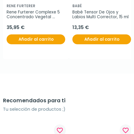
RENE FURTERER
BABÉ
Rene Furterer Complexe 5 
Babé Tensor De Ojos y 
Concentrado Vegetal 
Labios Multi Corrector, 15 ml
Estimulante, 50 ml
35,95 €
13,35 €
Añadir al carrito
Añadir al carrito
Recomendados para ti
Tu selección de productos ;)
favorite_border
favorite_border