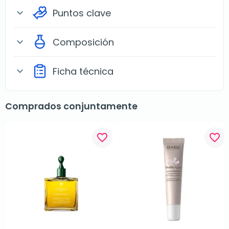
Puntos clave
expand_more
Composición
expand_more
Ficha técnica
expand_more
Comprados conjuntamente
favorite_border
favorite_border