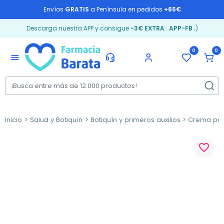
Envíos
GRATIS
a Península en pedidos
+65€
Descarga nuestra APP y consigue
-3€ EXTRA
:
APP-FB
;)
0
0
menu
Inicio
Salud y Botiquín
Botiquín y primeros auxilios
Crema pa
favorite_border