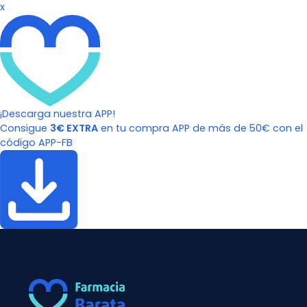
x
¡Descarga nuestra APP!
Consigue
3€ EXTRA
en tu compra APP de más de 50€ con el
código APP-FB