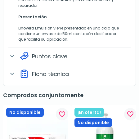
reparador.
Presentación
Linovera Emulsión
viene presentado en una caja que
contiene un envase de 50ml con tapón dosificador
que facilita su aplicación.
Puntos clave
expand_more
Ficha técnica
expand_more
Comprados conjuntamente
No disponible
¡En oferta!
favorite_border
favorite_border
No disponible