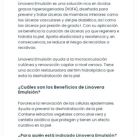
Linovera Emulsión
es una solución rica en ácidos
grasos hiperoxigenados (HOFA), diseñada para
prevenir y tratar úlceras de miembros inferiores como
las úlceras vasculares y del pie diabético, así como
las úlceras por presión de grado I. Con su aplicación
se beneficia la curación de úlceras ya que regenera e
hidrata la piel. Aporta elasticidad y resistencia y, en
consecuencia, se reduce el riesgo de recaídas o
recidivas.
Linovera Emulsión
ayuda a la microcirculación
cutánea y renovación capilar a nivel venoso. Tiene
una acción restauradora del film hidrolipídico que
evita la deshidratación de la piel.
¿Cuáles son los Beneficios de Linovera
Emulsión?
Favorece la renovación de las células epidermales.
Ayuda a prevenir la deshidratación de la piel.
Contiene extractos vegetales como aloe vera y
centella asiática que protegen y tienen un efecto
curativo en la piel.
¿Para quién está indicado Linovera Emulsión?