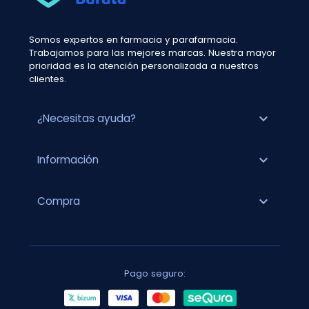
Somos expertos en farmacia y parafarmacia.
Trabajamos para las mejores marcas. Nuestra mayor
prioridad es la atención personalizada a nuestros
clientes.
expand_more
¿Necesitas ayuda?
expand_more
Información
expand_more
Compra
Pago seguro: