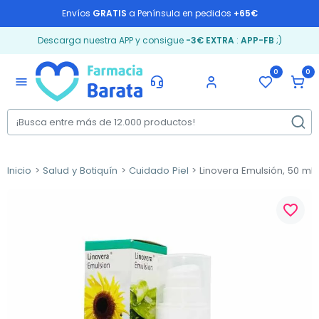
Envíos
GRATIS
a Península en pedidos
+65€
Descarga nuestra APP y consigue
-3€ EXTRA
:
APP-FB
;)
0
0
menu
Inicio
Salud y Botiquín
Cuidado Piel
Linovera Emulsión, 50 ml
favorite_border