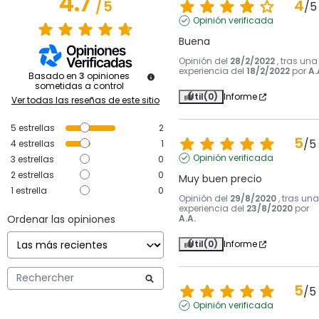
4.7
4
/
5
/
5
Opinión verificada
Buena
Opinión del
28/2/2022
, tras una
experiencia del
18/2/2022
por
A.
Basado en
3
opiniones
sometidas a control
Útil
(0)
Informe
Ver todas las reseñas de este sitio
5
estrellas
2
5
/
5
4
estrellas
1
Opinión verificada
3
estrellas
0
2
estrellas
0
Muy buen precio
1
estrella
0
Opinión del
29/8/2020
, tras una
experiencia del
23/8/2020
por
Ordenar las opiniones
A.A.
Útil
(0)
Informe
5
/
5
Opinión verificada