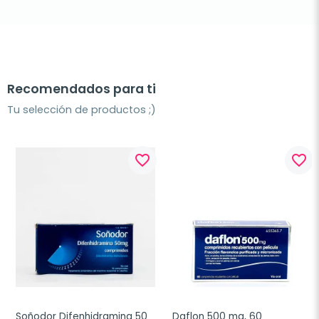
Recomendados para ti
Tu selección de productos ;)
favorite_border
favorite_border
Soñodor Difenhidramina 50 
Daflon 500 mg, 60 