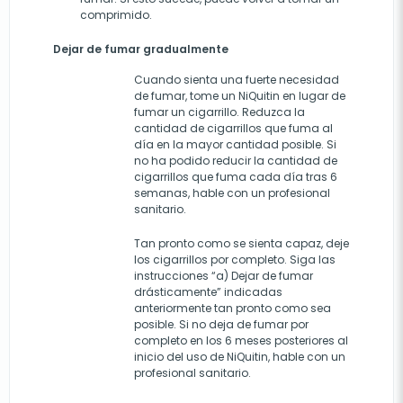
comprimido.
Dejar de fumar gradualmente
Cuando sienta una fuerte necesidad
de fumar, tome un NiQuitin en lugar de
fumar un cigarrillo. Reduzca la
cantidad de cigarrillos que fuma al
día en la mayor cantidad posible. Si
no ha podido reducir la cantidad de
cigarrillos que fuma cada día tras 6
semanas, hable con un profesional
sanitario.
Tan pronto como se sienta capaz, deje
los cigarrillos por completo. Siga las
instrucciones
“a) Dejar de fumar
drásticamente” indicadas
anteriormente
tan pronto como sea
posible. Si no deja de fumar por
completo en los 6 meses posteriores al
inicio del uso de NiQuitin, hable con un
profesional sanitario.