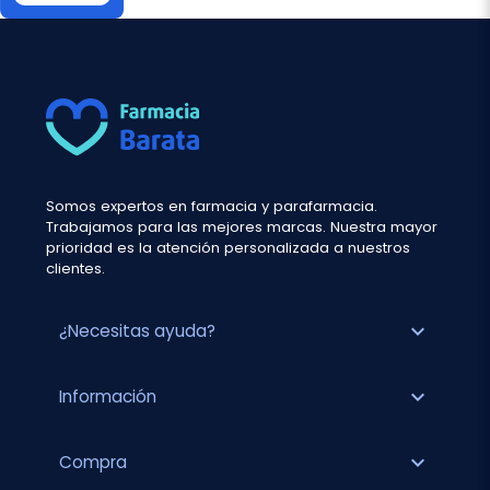
Somos expertos en farmacia y parafarmacia.
Trabajamos para las mejores marcas. Nuestra mayor
prioridad es la atención personalizada a nuestros
clientes.
expand_more
¿Necesitas ayuda?
expand_more
Información
expand_more
Compra