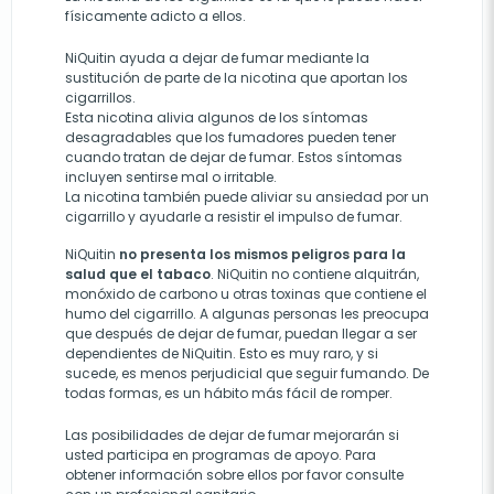
físicamente adicto a ellos.
NiQuitin ayuda a dejar de fumar mediante la
sustitución de parte de la nicotina que aportan los
cigarrillos.
Esta nicotina alivia algunos de los síntomas
desagradables que los fumadores pueden tener
cuando tratan de dejar de fumar. Estos síntomas
incluyen sentirse mal o irritable.
La nicotina también puede aliviar su ansiedad por un
cigarrillo y ayudarle a resistir el impulso de fumar.
NiQuitin
no presenta los mismos peligros para la
salud que el tabaco
. NiQuitin no contiene alquitrán,
monóxido de carbono u otras toxinas que contiene el
humo del cigarrillo. A algunas personas les preocupa
que después de dejar de fumar, puedan llegar a ser
dependientes de NiQuitin. Esto es muy raro, y si
sucede, es menos perjudicial que seguir fumando. De
todas formas, es un hábito más fácil de romper.
Las posibilidades de dejar de fumar mejorarán si
usted participa en programas de apoyo. Para
obtener información sobre ellos por favor consulte