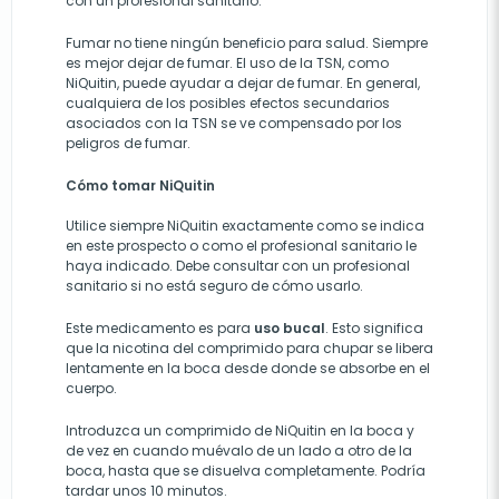
con un profesional sanitario.
Fumar no tiene ningún beneficio para salud. Siempre
es mejor dejar de fumar. El uso de la TSN, como
NiQuitin, puede ayudar a dejar de fumar. En general,
cualquiera de los posibles efectos secundarios
asociados con la TSN se ve compensado por los
peligros de fumar.
Cómo tomar NiQuitin
Utilice siempre NiQuitin exactamente como se indica
en este prospecto o como el profesional sanitario le
haya indicado. Debe consultar con un profesional
sanitario si no está seguro de cómo usarlo.
Este medicamento es para
uso
bucal
. Esto significa
que la nicotina del comprimido para chupar se libera
lentamente en la boca desde donde se absorbe en el
cuerpo.
Introduzca un comprimido de NiQuitin en la boca y
de vez en cuando muévalo de un lado a otro de la
boca, hasta que se disuelva completamente. Podría
tardar unos 10 minutos.