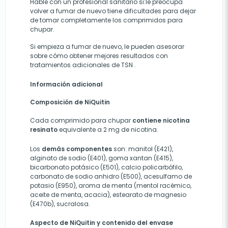
Hable con un profesional sanitario si:le preocupa
volver a fumar de nuevo tiene dificultades para dejar
de tomar completamente los comprimidos para
chupar.
Si empieza a fumar de nuevo, le pueden asesorar
sobre cómo obtener mejores resultados con
tratamientos adicionales de TSN .
Información adicional
Composición de NiQuitin
Cada comprimido para chupar
contiene nicotina
resinato
equivalente a 2 mg de nicotina.
Los
demás componentes
son: manitol (E421),
alginato de sodio (E401), goma xantan (E415),
bicarbonato potásico (E501), calcio policarbófilo,
carbonato de sodio anhidro (E500), acesulfamo de
potasio (E950), aroma de
menta (mentol racémico,
aceite de menta, acacia), estearato de magnesio
(E470b), sucralosa.
Aspecto de NiQuitin y contenido del envase