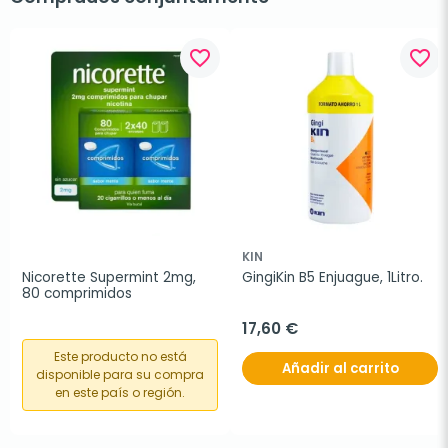
favorite_border
favorite_border
KIN
Nicorette Supermint 2mg, 
GingiKin B5 Enjuague, 1Litro.
80 comprimidos
17,60 €
Este producto no está
Añadir al carrito
disponible para su compra
en este país o región.