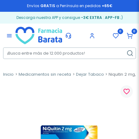
Envíos
GRATIS
a Península en pedidos
+65€
Descarga nuestra APP y consigue
-3€ EXTRA
:
APP-FB
;)
0
0
menu
Inicio
Medicamentos sin receta
Dejar Tabaco
Niquitin 2 mg,
favorite_border