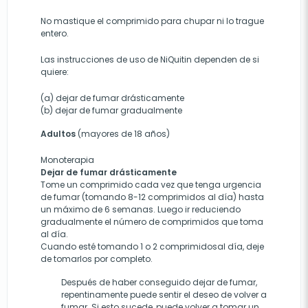
No mastique el comprimido para chupar ni lo trague
entero.
Las instrucciones de uso de NiQuitin dependen de si
quiere:
(a) dejar de fumar drásticamente
(b) dejar de fumar gradualmente
Adultos
(mayores de 18 años)
Monoterapia
Dejar de fumar drásticamente
Tome un comprimido cada vez que tenga urgencia
de fumar (tomando 8-12 comprimidos al día) hasta
un máximo de 6 semanas. Luego ir reduciendo
gradualmente el número de comprimidos que toma
al día.
Cuando esté tomando 1 o 2 comprimidosal día, deje
de tomarlos por completo.
Después de haber conseguido dejar de fumar,
repentinamente puede sentir el deseo de volver a
fumar. Si esto sucede, puede volver a tomar un