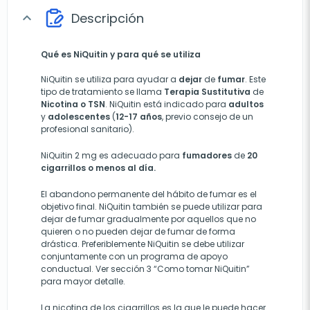
Descripción
expand_more
Qué es NiQuitin y para qué se utiliza
NiQuitin se utiliza para ayudar a
dejar
de
fumar
. Este
tipo de tratamiento se llama
Terapia
Sustitutiva
de
Nicotina
o TSN
. NiQuitin está indicado para
adultos
y
adolescentes
(
12-17 años
, previo consejo de un
profesional sanitario).
NiQuitin 2 mg es adecuado para
fumadores
de
20
cigarrillos o menos al día.
El abandono permanente del hábito de fumar es el
objetivo final. NiQuitin también se puede utilizar para
dejar de fumar gradualmente por aquellos que no
quieren o no pueden dejar de fumar de forma
drástica. Preferiblemente NiQuitin se debe utilizar
conjuntamente con un programa de apoyo
conductual. Ver sección 3 “Como tomar NiQuitin”
para mayor detalle.
La nicotina de los cigarrillos es la que le puede hacer