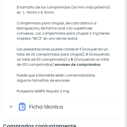
El tamaño de los comprimidos (al mm más próximo)
es : L: 10mm x A: 5mm.
Comprimidos para chupar, de color blanco a
blanquecino, de forma oval con superficies
convexas. Los comprimidos para chupar 2 mg tienen
impreso “NIC2” en uno de los lados.
Las presentaciones puede contener
1
(incluyendo un
total de 20 comprimidos para chupar),
3
(incluyendo
un total de 60 comprimidos) o
5
(incluyendo un total
de 100 comprimidos)
envases de comprimidos
.
Puede que solamente estén comercializados
algunos tamaños de envases.
Prospecto AEMPS Niquitin 2 mg
Ficha técnica
expand_more
Comprados conjuntamente