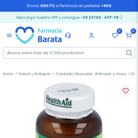
Envíos
GRATIS
a Península en pedidos
+65€
Descarga nuestra APP y consigue
-3€ EXTRA
:
APP-FB
;)
0
0
menu
Inicio
Salud y Botiquín
Cuidado Muscular, Articular y óseo
Dol
favorite_border