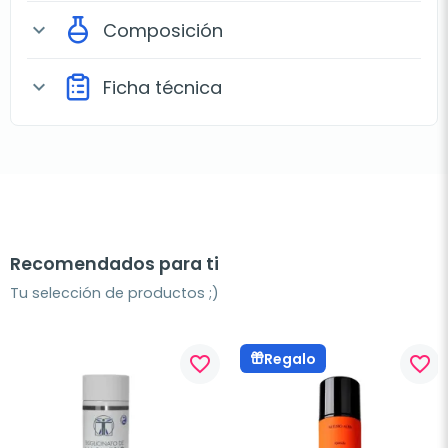
Composición
expand_more
Ficha técnica
expand_more
Recomendados para ti
Tu selección de productos ;)
Regalo
favorite_border
favorite_border