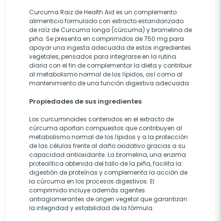
Curcuma Raiz de Health Aid es un complemento
alimenticio formulado con extracto estandarizado
de raíz de Curcuma longa (cúrcuma) y bromelina de
piña. Se presenta en comprimidos de 750 mg para
apoyar una ingesta adecuada de estos ingredientes
vegetales, pensados para integrarse en la rutina
diaria con el fin de complementar la dieta y contribuir
al metabolismo normal de los lípidos, así como al
mantenimiento de una función digestiva adecuada.
Propiedades de sus ingredientes
Los curcuminoides contenidos en el extracto de
cúrcuma aportan compuestos que contribuyen al
metabolismo normal de los lípidos y a la protección
de las células frente al daño oxidativo gracias a su
capacidad antioxidante. La bromelina, una enzima
proteolítica obtenida del tallo de la piña, facilita la
digestión de proteínas y complementa la acción de
la cúrcuma en los procesos digestivos. El
comprimido incluye además agentes
antiaglomerantes de origen vegetal que garantizan
la integridad y estabilidad de la fórmula.