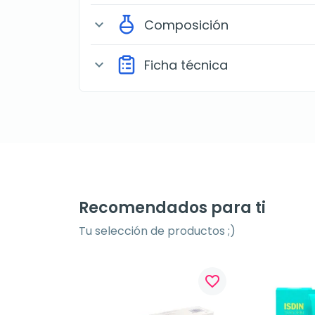
Composición
expand_more
Ficha técnica
expand_more
Recomendados para ti
Tu selección de productos ;)
favorite_border