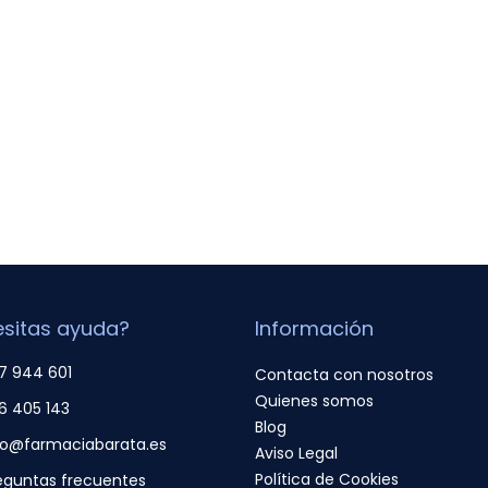
sitas ayuda?
Información
7 944 601
Contacta con nosotros
Quienes somos
6 405 143
Blog
fo@farmaciabarata.es
Aviso Legal
Política de Cookies
eguntas frecuentes