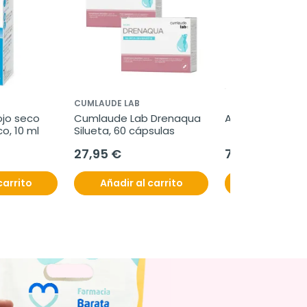
CUMLAUDE LAB
ojo seco 
Cumlaude Lab Drenaqua 
Androferti, 60 s
co, 10 ml
Silueta, 60 cápsulas
27,95 €
74,95 €
carrito
Añadir al carrito
Añadir al c