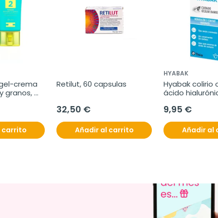
HYABAK
 gel-crema 
Retilut, 60 capsulas
Hyabak colirio 
 y granos, 
ácido hialuróni
32,50 €
9,95 €
 carrito
Añadir al carrito
Añadir al 