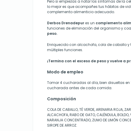
Pero si empiezas a notar los síntomas de la cel
lo mejor es que acompañes tus hábitos de vi
complemento alimenticio adecuado.
Derbos Drenadepur
es un
complemento alim
funciones de eliminación del organismo y co
peso.
Enriquecido con alcachofa, cola de caballo y té
múltiples funciones.
¡Termina con el exceso de peso y vuelve a pr
Modo de empleo
Tomar 4 cucharadas al día, bien disueltas en 1,
cucharada antes de cada comida.
Composición
COLA DE CABALLO, TÉ VERDE, ARENARIA ROJA, ZA
ALCACHOFA, RABO DE GATO, CALÉNDULA, BOLDO, 
NARANJA CONCENTRADO, ZUMO DE LIMÓN CONCE
SIROPE DE ARROZ.