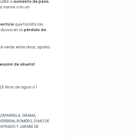
ulitis o
aumento de peso
,
da sanos con un
enticio
que facilita las
adyuva en la
pérdida de
 verde, entre otros, aporta
esumir de silueta!
5 litros de agua o 1
RZAPARRILLA, GRAMA,
VERBENA, ROMERO, ZUMO DE
NTRADO Y JARABE DE