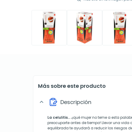
Más sobre este producto
Descripción
expand_more
La celulitis...
¿qué mujer no teme a esta palabra
preocuparte antes de tiempo! Llevar una vida a
equilibrada te ayudará a reducir los riesgos d