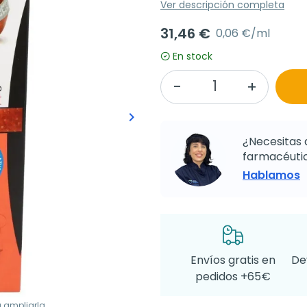
Ver descripción completa
31,46 €
0,06 €/ml
En stock
keyboard_arrow_right
Siguiente
¿Necesitas 
farmacéutic
Hablamos
Envíos gratis en
De
pedidos +65€
a ampliarla