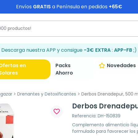
Envíos
GRATIS
a Península en pedidos
+65€
Descarga nuestra APP y consigue
-3€ EXTRA
:
APP-FB
;)
Ofertas en
Packs
Novedades
Solares
Ahorro
lgazar
Drenantes y Detoxificantes
Derbos Drenadepur, 500 m
Derbos Drenadepur
favorite_border
Referencia: DH-150839
Complemento alimenticio líqui
formulado para favorecer los 