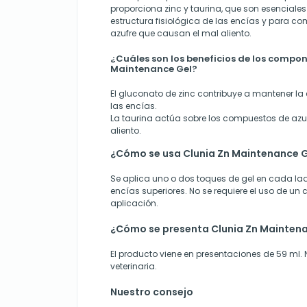
proporciona zinc y taurina, que son esenciale
estructura fisiológica de las encías y para c
azufre que causan el mal aliento.
¿Cuáles son los beneficios de los compo
Maintenance Gel?
El gluconato de zinc contribuye a mantener la 
las encías.
La taurina actúa sobre los compuestos de azu
aliento.
¿Cómo se usa Clunia Zn Maintenance 
Se aplica uno o dos toques de gel en cada lad
encías superiores. No se requiere el uso de un 
aplicación.
¿Cómo se presenta Clunia Zn Mainten
El producto viene en presentaciones de 59 ml. 
veterinaria.
Nuestro consejo