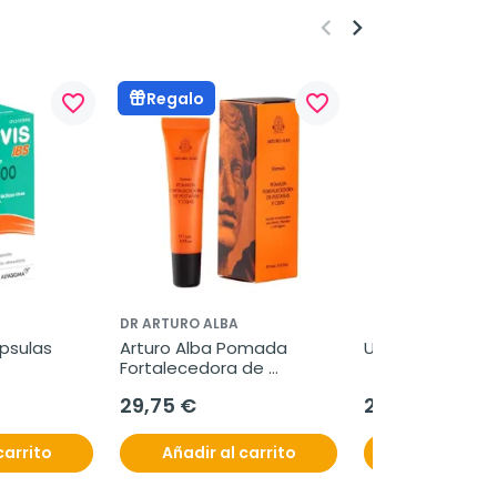
keyboard_arrow_left
keyboard_arrow_right
Regalo
favorite_border
favorite_border
DR ARTURO ALBA
apsulas
Arturo Alba Pomada 
Utipro Plus AF, 
Fortalecedora de 
Pestañas y Cejas, 15 ml
29,75 €
24,95 €
carrito
Añadir al carrito
Añadir al c