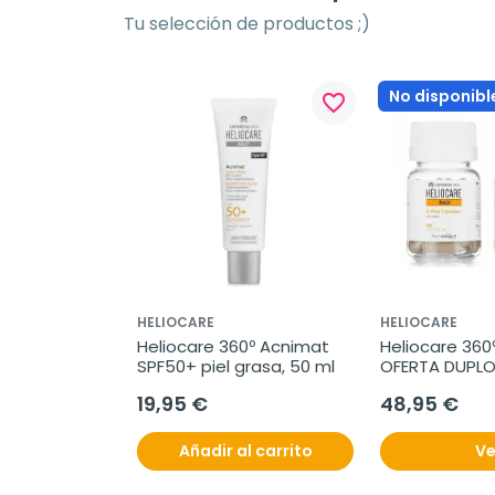
Tu selección de productos ;)
No disponibl
favorite_border
HELIOCARE
HELIOCARE
Heliocare 360º Acnimat  
Heliocare 360º
SPF50+ piel grasa, 50 ml
OFERTA DUPLO,
cápsulas
19,95 €
48,95 €
Añadir al carrito
Ve