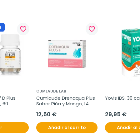
e
favorite_border
favorite_border
CUMLAUDE LAB
 D Plus 
Cumlaude Drenaqua Plus 
Yovis IBS, 30 c
 60 
Sabor Piña y Mango, 14 
sticks
12,50 €
29,95 €
r
Añadir al carrito
Añadir al 