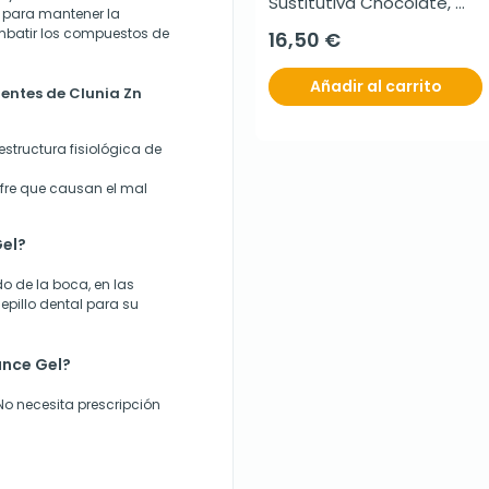
Sustitutiva Chocolate, 
s para mantener la
8x44g.
ombatir los compuestos de
16,50 €
Añadir al carrito
nentes de Clunia Zn
estructura fisiológica de
fre que causan el mal
Gel?
o de la boca, en las
cepillo dental para su
ance Gel?
No necesita prescripción