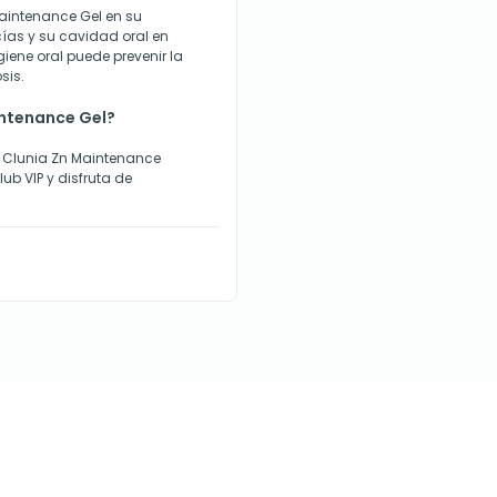
aintenance Gel en su
ías y su cavidad oral en
ene oral puede prevenir la
sis.
ntenance Gel?
n Clunia Zn Maintenance
ub VIP y disfruta de