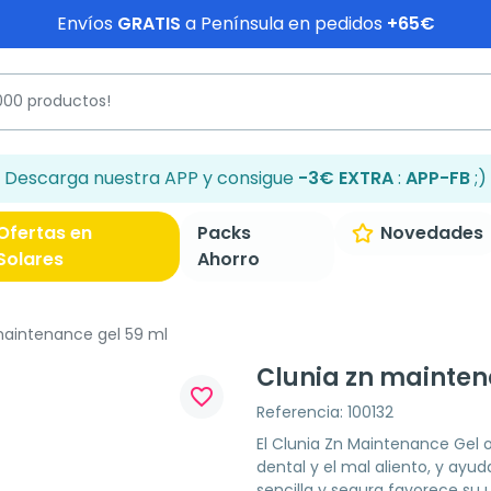
Envíos
GRATIS
a Península en pedidos
+65€
Descarga nuestra APP y consigue
-3€ EXTRA
:
APP-FB
;)
Ofertas en
Packs
Novedades
Solares
Ahorro
maintenance gel 59 ml
Clunia zn mainten
favorite_border
Referencia: 100132
El Clunia Zn Maintenance Gel o
dental y el mal aliento, y ayu
sencilla y segura favorece su 