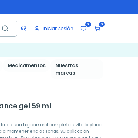
0
0
Iniciar sesión
Medicamentos
Nuestras
marcas
ance gel 59 ml
frece una higiene oral completa, evita la placa
da a mantener encías sanas. Su aplicación
uso diario. Sin sabor para una mayor aceptación.