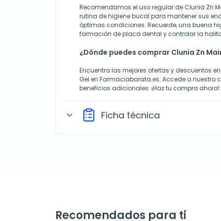
Recomendamos el uso regular de Clunia Zn M
rutina de higiene bucal para mantener sus enc
óptimas condiciones. Recuerde, una buena higi
formación de placa dental y controlar la halito
¿Dónde puedes comprar Clunia Zn Mai
Encuentra las mejores ofertas y descuentos e
Gel en Farmaciabarata.es. Accede a nuestro cl
beneficios adicionales. ¡Haz tu compra ahora!.
Ficha técnica
expand_more
Recomendados para ti