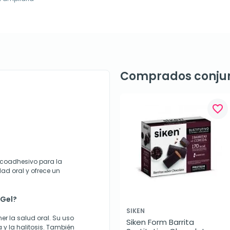
Comprados conju
favorite_border
ucoadhesivo para la
dad oral y ofrece un
 Gel?
SIKEN
er la salud oral. Su uso
Siken Form Barrita 
 y la halitosis. También