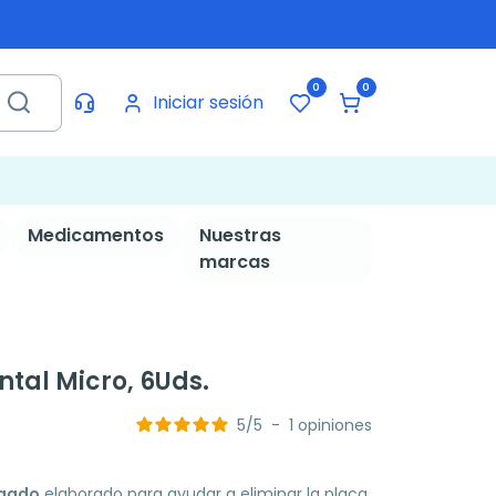
0
0
Iniciar sesión
Medicamentos
Nuestras
marcas
ntal Micro, 6Uds.
5
/
5
-
1
opiniones
lgado
elaborado para ayudar a eliminar la placa