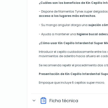
¿Cuáles son los beneficios de Kin Cepillo In
-
Dispone de filamentos Tynex super delgados
acceso a los lugares más estrechos.
-
Su mango angular otorga una
sujeción cóm
-
Ayuda a mantener una
higiene bucal ade
¿Cómo usar Kin Cepillo Interdental Super Mi
Introducir el cepillo cuidadosamente entre los 
movimientos de adentro hacia afuera en cada 
Se recomienda repetir el procedimiento dos o t
Presentación de Kin Cepillo Interdental Sup
Empaque que incluye 6 cepillos super micro.
Ficha técnica
expand_more