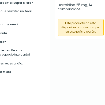
terdental Super Micro?
Dormidina 25 mg, 14 
comprimidos
 que permiten un
fácil
Este producto no está
oda y sencilla
disponible para su compra
en este país o región.
cuada
cro?
dientes. Realizar
espacio interdental.
res veces al día.
er Micro