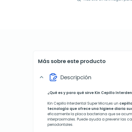
Más sobre este producto
Descripción
expand_more
¿Qué es y para qué sirve Kin Cepillo Interde
Kin Cepillo Interdental Super Micro,es un
cepill
tecnología que ofrece una higiene diaria su
eficazmente la placa bacteriana que se acum
interproximales. Puede ayuda a prevenir las c
periodontales.