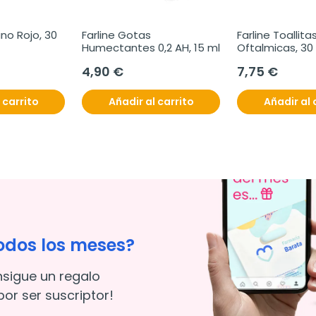
no Rojo, 30 
Farline Gotas 
Farline Toallitas
Humectantes 0,2 AH, 15 ml
Oftalmicas, 30
4,90 €
7,75 €
 carrito
Añadir al carrito
Añadir al 
odos los meses?
nsigue un regalo
or ser suscriptor!