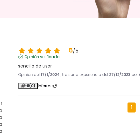
5
/
5
Opinión verificada
sencillo de usar
Opinión del
17/1/2024
, tras una experiencia del
27/12/2023
por
Útil
(0)
Informe
1
1
0
0
0
0