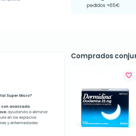
pedidos +65€
Comprados conju
favorite_border
ntal Super Micro?
o con avanzada
ave
, ayudando a eliminar
ula en los espacios
aries y enfermedades