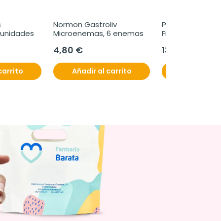
 
Normon Gastroliv 
Plantis Plantago
 unidades
Microenemas, 6 enemas
Fibra Soluble, 18
Bote
4,80 €
13,52 €
carrito
Añadir al carrito
Añadir al c