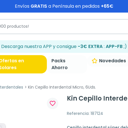
Envíos
GRATIS
a Península en pedidos
+65€
Descarga nuestra APP y consigue
-3€ EXTRA
:
APP-FB
;)
Ofertas en
Packs
Novedades
Solares
Ahorro
nterdentales
Kin Cepillo Interdental Micro, 6Uds.
Kin Cepillo Interde
favorite_border
Referencia: 187124
Cepillo interdental súper de