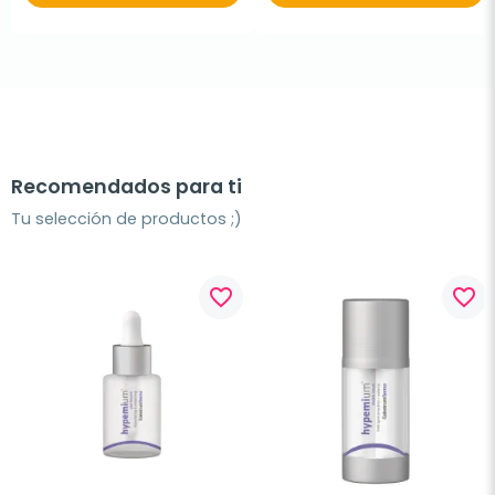
Recomendados para ti
Tu selección de productos ;)
favorite_border
favorite_border