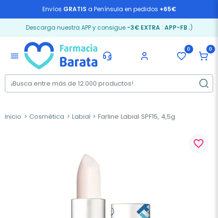
Envíos
GRATIS
a Península en pedidos
+65€
Descarga nuestra APP y consigue
-3€ EXTRA
:
APP-FB
;)
0
0
menu
Inicio
Cosmética
Labial
Farline Labial SPF15, 4,5g
favorite_border