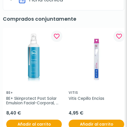
Comprados conjuntamente
favorite_border
favorite_border
BE+
VITIS
BE+ Skinprotect Post Solar 
Vitis Cepillo Encías
Emulsion Facial-Corporal, 
250ml
8,40 €
4,95 €
Añadir al carrito
Añadir al carrito