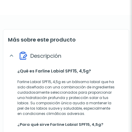
Más sobre este producto
Descripción
expand_more
¿Qué es Farline Labial SPF15, 4,5g?
Farline Labial SPF15, 4,5g es un bálsamo labial que ha
sido diseñado con una combinación de ingredientes
cuidadosamente seleccionados para proporcionar
una hidratación profunda y protección solar a tus
labios. Su composición única ayuda a mantener la
piel de los labios suave y saludable, especialmente
en condiciones climáticas adversas.
¿Para qué sirve Farline Labial SPF15, 4,5g?