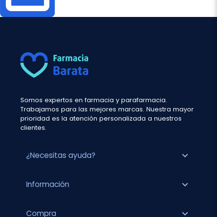
Somos expertos en farmacia y parafarmacia.
Trabajamos para las mejores marcas. Nuestra mayor
prioridad es la atención personalizada a nuestros
clientes.
expand_more
¿Necesitas ayuda?
expand_more
Información
expand_more
Compra