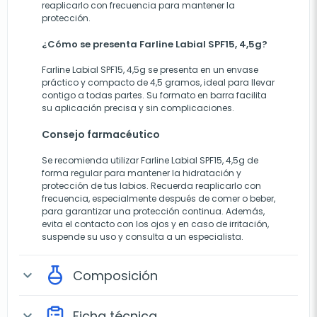
reaplicarlo con frecuencia para mantener la
protección.
¿Cómo se presenta Farline Labial SPF15, 4,5g?
Farline Labial SPF15, 4,5g se presenta en un envase
práctico y compacto de 4,5 gramos, ideal para llevar
contigo a todas partes. Su formato en barra facilita
su aplicación precisa y sin complicaciones.
Consejo farmacéutico
Se recomienda utilizar Farline Labial SPF15, 4,5g de
forma regular para mantener la hidratación y
protección de tus labios. Recuerda reaplicarlo con
frecuencia, especialmente después de comer o beber,
para garantizar una protección continua. Además,
evita el contacto con los ojos y en caso de irritación,
suspende su uso y consulta a un especialista.
Composición
expand_more
Ficha técnica
expand_more