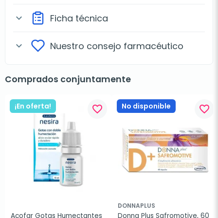
Ficha técnica
expand_more
Nuestro consejo farmacéutico
expand_more
Comprados conjuntamente
¡En oferta!
No disponible
favorite_border
favorite_border
DONNAPLUS
Acofar Gotas Humectantes 
Donna Plus Safromotive, 60 