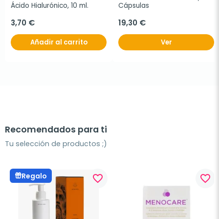
Ácido Hialurónico, 10 ml.
Cápsulas
3,70 €
19,30 €
Añadir al carrito
Ver
Recomendados para ti
Tu selección de productos ;)
Regalo
favorite_border
favorite_border