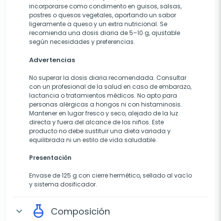
incorporarse como condimento en guisos, salsas,
postres o quesos vegetales, aportando un sabor
ligeramente a queso y un extra nutricional. Se
recomienda una dosis diaria de 5–10 g, ajustable
según necesidades y preferencias.
Advertencias
No superar la dosis diaria recomendada. Consultar
con un profesional de la salud en caso de embarazo,
lactancia o tratamientos médicos. No apto para
personas alérgicas a hongos ni con histaminosis.
Mantener en lugar fresco y seco, alejado de la luz
directa y fuera del alcance de los niños. Este
producto no debe sustituir una dieta variada y
equilibrada ni un estilo de vida saludable.
Presentación
Envase de 125 g con cierre hermético, sellado al vacío
y sistema dosificador.
Composición
expand_more