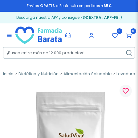
Envíos
GRATIS
a Península en pedidos
+65€
Descarga nuestra APP y consigue
-3€ EXTRA
:
APP-FB
;)
0
0
menu
Inicio
Dietética y Nutrición
Alimentación Saludable
Levaduras 
favorite_border