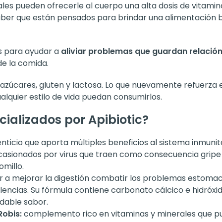
uales pueden ofrecerle al cuerpo una alta dosis de vitam
ber que están pensados para brindar una alimentación b
os para ayudar a
aliviar problemas que guardan relación
e la comida.
azúcares, gluten y lactosa. Lo que nuevamente refuerza 
lquier estilo de vida puedan consumirlos.
ializados por Apibiotic?
icio que aporta múltiples beneficios al sistema inmunita
asionados por virus que traen como consecuencia gripe 
omillo.
mejorar la digestión combatir los problemas estomacal
flatulencias. Su fórmula contiene carbonato cálcico e hidr
dable sabor.
Robis:
complemento rico en vitaminas y minerales que pue