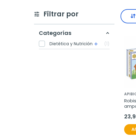
Filtrar por
Categorías
Dietética y Nutrición
1
APIBI
Robis
ampo
23,
Añ