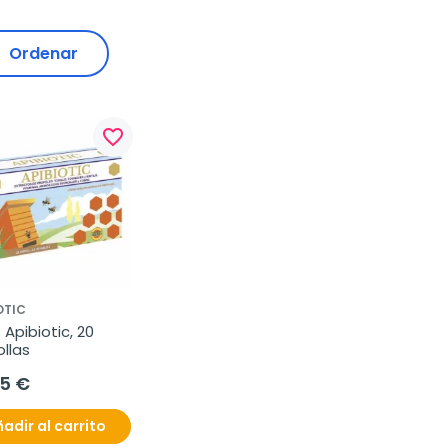
Ordenar
favorite_border
OTIC
 Apibiotic, 20 
llas
95 €
adir al carrito