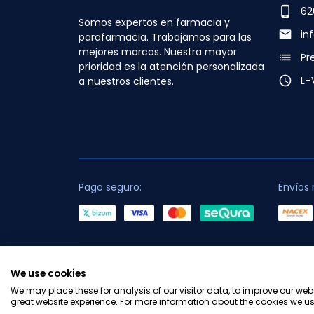
phone_android
62
Somos expertos en farmacia y
email
in
parafarmacia. Trabajamos para las
mejores marcas. Nuestra mayor
list
Pr
prioridad es la atención personalizada
access_time
L–
a nuestros clientes.
Pago seguro:
Envíos 
C
We use cookies
We may place these for analysis of our visitor data, to improve our we
great website experience. For more information about the cookies we us