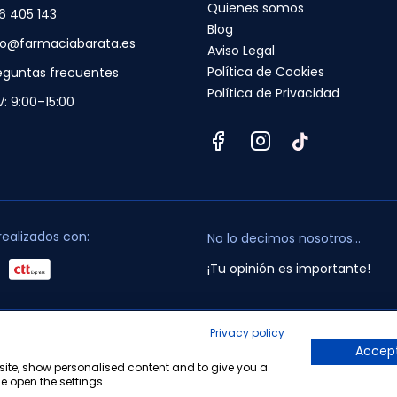
Quienes somos
6 405 143
Blog
fo@farmaciabarata.es
Aviso Legal
Política de Cookies
eguntas frecuentes
Política de Privacidad
V: 9:00–15:00
realizados con:
No lo decimos nosotros...
¡Tu opinión es importante!
Privacy policy
opyright © 2010-2026 Farmacia Barata S.L. Todos los derechos reservado
Accept
bsite, show personalised content and to give you a
e open the settings.