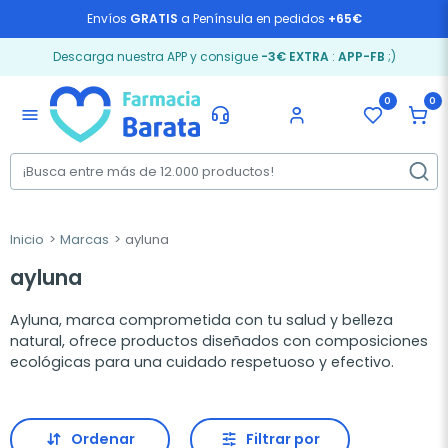
Envíos
GRATIS
a Península en pedidos
+65€
Descarga nuestra APP y consigue
-3€ EXTRA
:
APP-FB
;)
0
0
menu
Inicio
Marcas
ayluna
ayluna
Ayluna, marca comprometida con tu salud y belleza
natural, ofrece productos diseñados con composiciones
ecológicas para una cuidado respetuoso y efectivo.
Ordenar
Filtrar por