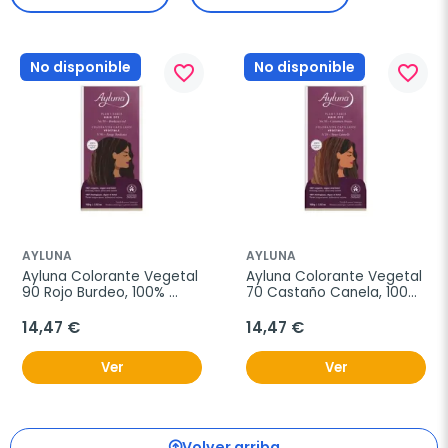
No disponible
No disponible
favorite_border
favorite_border
AYLUNA
AYLUNA
Ayluna Colorante Vegetal 
Ayluna Colorante Vegetal 
90 Rojo Burdeo, 100% 
70 Castaño Canela, 100% 
natural, 100 g
natural
14,47 €
14,47 €
Ver
Ver
Volver arriba