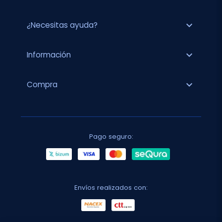
expand_more
¿Necesitas ayuda?
expand_more
Información
expand_more
Compra
Pago seguro:
Envíos realizados con: