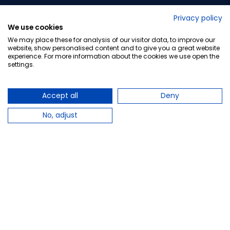
No lo decimos nosotros...
Privacy policy
We use cookies
¡Tu opinión es importante!
We may place these for analysis of our visitor data, to improve our
website, show personalised content and to give you a great website
experience. For more information about the cookies we use open the
settings.
Copyright © 2010-2026 Farmacia Barata S.L. Todos los
derechos reservados.
Accept all
Deny
No, adjust