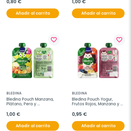
0,80 €
1,00 €
Añadir al carrito
Añadir al carrito
favorite_border
favorite_border
BLEDINA
BLEDINA
Bledina Pouch Manzana, 
Bledina Pouch Yogur, 
Plátano, Pera y 
Frutos Rojos, Manzana y 
Albaricoque, 100 g
Plátano, 100 g
1,00 €
0,95 €
Añadir al carrito
Añadir al carrito