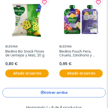
favorite_border
favorite_border
BLEDINA
BLEDINA
Bledina Bio Snack Flores 
Bledina Pouch Pera, 
de Lentejas y Maiz, 20 g
Ciruela, Zanahoria y 
Remolacha, 100 g
0,80 €
0,95 €
Añadir al carrito
Añadir al carrito
Volver arriba
Mostrando 1 - 8 de 8 productos