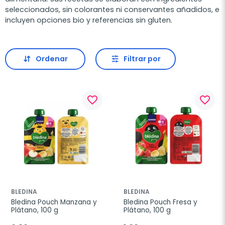
seleccionados, sin colorantes ni conservantes añadidos, e
incluyen opciones bio y referencias sin gluten.
Ordenar
Filtrar por
favorite_border
favorite_border
BLEDINA
BLEDINA
Bledina Pouch Manzana y 
Bledina Pouch Fresa y 
Plátano, 100 g
Plátano, 100 g