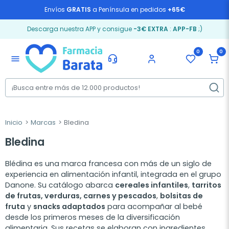
Envíos
GRATIS
a Península en pedidos
+65€
Descarga nuestra APP y consigue
-3€ EXTRA
:
APP-FB
;)
0
0
menu
Inicio
Marcas
Bledina
Bledina
Blédina es una marca francesa con más de un siglo de
experiencia en alimentación infantil, integrada en el grupo
Danone. Su catálogo abarca
cereales infantiles
,
tarritos
de frutas, verduras, carnes y pescados
,
bolsitas de
fruta
y
snacks adaptados
para acompañar al bebé
desde los primeros meses de la diversificación
alimentaria. Sus recetas se elaboran con ingredientes