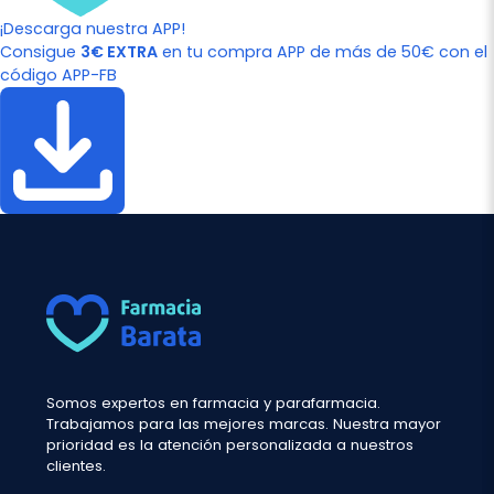
¡Descarga nuestra APP!
Consigue
3€ EXTRA
en tu compra APP de más de 50€ con el
código APP-FB
Somos expertos en farmacia y parafarmacia.
Trabajamos para las mejores marcas. Nuestra mayor
prioridad es la atención personalizada a nuestros
clientes.