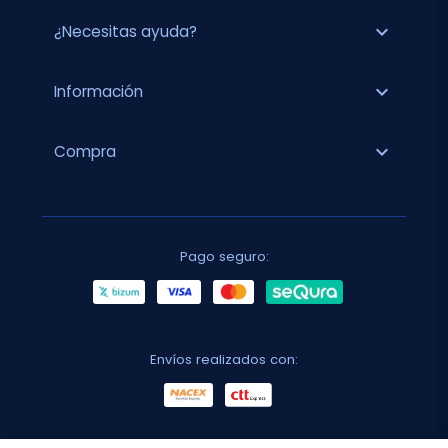
expand_more
¿Necesitas ayuda?
expand_more
Información
expand_more
Compra
Pago seguro:
Envíos realizados con: