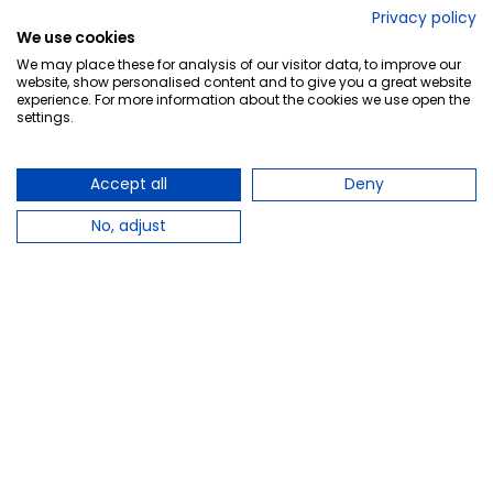
No lo decimos nosotros...
Privacy policy
We use cookies
¡Tu opinión es importante!
We may place these for analysis of our visitor data, to improve our
website, show personalised content and to give you a great website
experience. For more information about the cookies we use open the
settings.
Copyright © 2010-2026 Farmacia Barata S.L. Todos los
derechos reservados.
Accept all
Deny
No, adjust