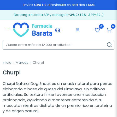
Envíos
GRATIS
a Península en pedidos
+65€
Descarga nuestra APP y consigue
-3€ EXTRA
:
APP-FB
;)
0
0
menu
Inicio
Marcas
Churpi
Churpi
Churpi Natural Dog Snack es un snack natural para perros
elaborado a base de queso del Himalaya, sin aditivos
artificiales. Su textura firme favorece una masticación
prolongada, ayudando a mantener entretenida a tu
mascota mientras disfruta de un premio rico en proteína
y de origen natural.