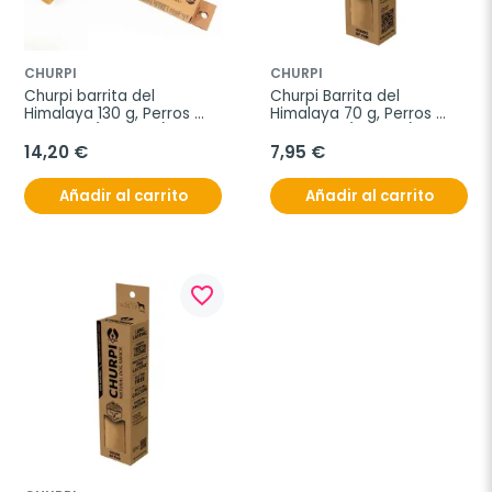
CHURPI
CHURPI
Churpi barrita del 
Churpi Barrita del 
Himalaya 130 g, Perros 
Himalaya 70 g, Perros 
Grandes (10-25 kg)
Medianos (4-10 kg)
14,20 €
7,95 €
Añadir al carrito
Añadir al carrito
favorite_border