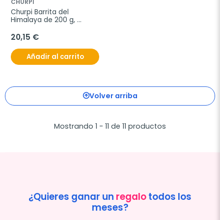
CHURPI
Churpi Barrita del 
Himalaya de 200 g, 
Perros Extra Grandes 
(+25 kg)
20,15 €
Añadir al carrito
Volver arriba
Mostrando 1 - 11 de 11 productos
¿Quieres ganar un
regalo
todos los
meses?