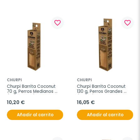
favorite_border
favorite_border
CHURPI
CHURPI
Churpi Barrita Coconut 
Churpi Barrita Coconut 
70 g, Perros Medianos 
130 g, Perros Grandes 
(Hasta 10 kg)
(+10 kg)
10,20 €
16,05 €
Añadir al carrito
Añadir al carrito