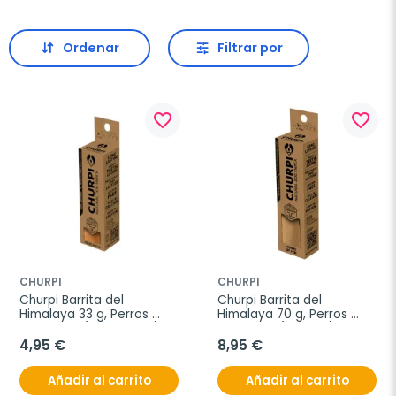
Ordenar
Filtrar por
favorite_border
favorite_border
CHURPI
CHURPI
Churpi Barrita del 
Churpi Barrita del 
Himalaya 33 g, Perros 
Himalaya 70 g, Perros 
Pequeños (Hasta 4 kg)
Medianos (4-10 kg)
4,95 €
8,95 €
Añadir al carrito
Añadir al carrito