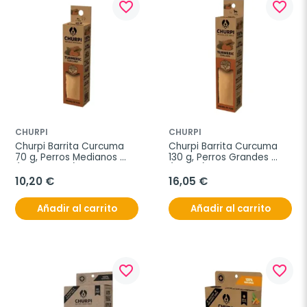
favorite_border
favorite_border
CHURPI
CHURPI
Churpi Barrita Curcuma 
Churpi Barrita Curcuma 
70 g, Perros Medianos 
130 g, Perros Grandes 
(Hasta 10 kg)
(+10 kg)
10,20 €
16,05 €
Añadir al carrito
Añadir al carrito
favorite_border
favorite_border