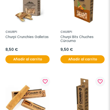
CHURPI
CHURPI
Churpi Crunchies Galletas
Churpi Bits Chuches 
Cúrcuma
8,50 €
9,50 €
Añadir al carrito
Añadir al carrito
favorite_border
favorite_border