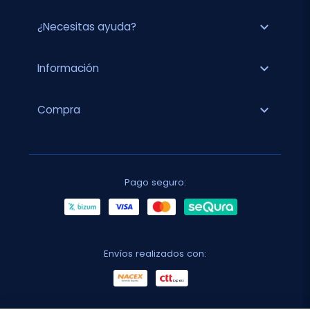
expand_more
¿Necesitas ayuda?
expand_more
Información
expand_more
Compra
Pago seguro:
Envíos realizados con: