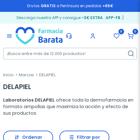
Envíos
GRATIS
a Península en pedidos
+65€
Descarga nuestra APP y consigue
-3€ EXTRA
:
APP-FB
;)
0
0
menu
Inicio
Marcas
DELAPIEL
DELAPIEL
Laboratorios DELAPIEL
ofrece toda la dermofarmacia en
formato ampollas que maximiza la acción y efecto de
sus productos
Ordenar
Filtrar por