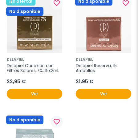
¡En oferta!
No disponible
favorite_border
favorite_border
No disponible
DELAPIEL
DELAPIEL
Delapiel Conexion con 
Delapiel Reserva, 15 
Filtros Solares 7%, 15x2ml.
Ampollas
22,95 €
21,95 €
Ver
Ver
No disponible
favorite_border