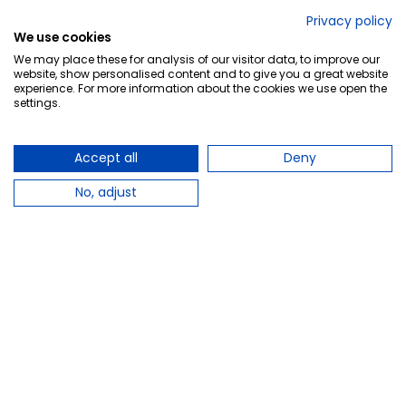
No lo decimos nosotros...
Privacy policy
We use cookies
¡Tu opinión es importante!
We may place these for analysis of our visitor data, to improve our
website, show personalised content and to give you a great website
experience. For more information about the cookies we use open the
settings.
Copyright © 2010-2026 Farmacia Barata S.L. Todos los
derechos reservados.
Accept all
Deny
No, adjust