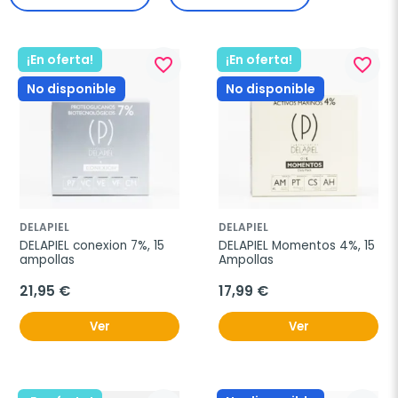
¡En oferta!
¡En oferta!
favorite_border
favorite_border
No disponible
No disponible
DELAPIEL
DELAPIEL
DELAPIEL conexion 7%, 15 
DELAPIEL Momentos 4%, 15 
ampollas
Ampollas
21,95 €
17,99 €
Ver
Ver