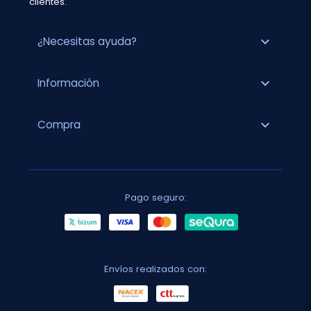
clientes.
expand_more
¿Necesitas ayuda?
expand_more
Información
expand_more
Compra
Pago seguro:
Envíos realizados con: