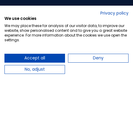
No lo decimos nosotros...
Privacy policy
We use cookies
¡Tu opinión es importante!
We may place these for analysis of our visitor data, to improve our
website, show personalised content and to give you a great website
experience. For more information about the cookies we use open the
settings.
Copyright © 2010-2026 Farmacia Barata S.L. Todos los
derechos reservados.
Accept all
Deny
No, adjust