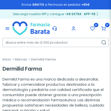
Envíos
GRATIS
a Península en pedidos
+65€
Descarga nuestra APP y consigue
-3€ EXTRA
:
APP-FB
;)
0
0
menu
Inicio
Marcas
Dermilid Farma
Dermilid Farma
Dermilid Farma es una marca dedicada a desarrollar,
fabricar y comercializar productos destinados a la
dermatología y pediatría con calidad certificada que el
consumidor puede obtener gracias a una prescripción
médica o recomendación farmacéutica. Las distintas
propuestas satisfacen necesidades de belleza, cuidado
personal, nutrición y salud.