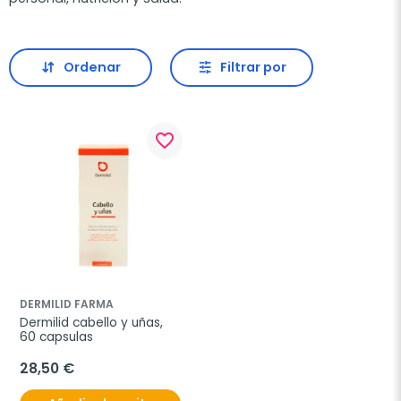
Ordenar
Filtrar por
favorite_border
DERMILID FARMA
Dermilid cabello y uñas, 
60 capsulas
28,50 €