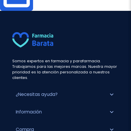
Somos expertos en farmacia y parafarmacia.
Trabajamos para las mejores marcas. Nuestra mayor
prioridad es la atención personalizada a nuestros
clientes.
expand_more
¿Necesitas ayuda?
expand_more
Información
expand_more
Compra