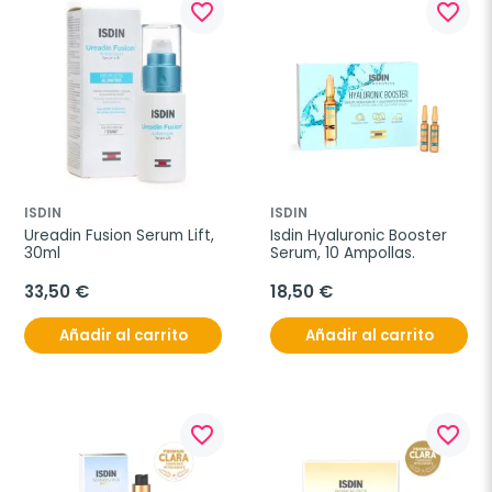
favorite_border
favorite_border
ISDIN
ISDIN
Ureadin Fusion Serum Lift, 
Isdin Hyaluronic Booster 
30ml
Serum, 10 Ampollas.
33,50 €
18,50 €
Añadir al carrito
Añadir al carrito
favorite_border
favorite_border