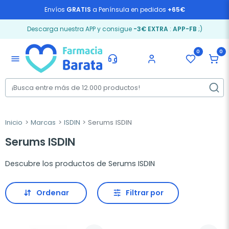
Envíos
GRATIS
a Península en pedidos
+65€
Descarga nuestra APP y consigue
-3€ EXTRA
:
APP-FB
;)
0
0
menu
Inicio
Marcas
ISDIN
Serums ISDIN
Serums ISDIN
Descubre los productos de Serums ISDIN
Ordenar
Filtrar por